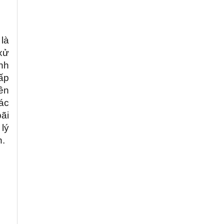
 là
 xử
nh
hấp
nên
rác
ãi
lý
n.