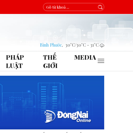
Bình Phước
,
30°C
/
30°C
-
31°C
PHÁP
THẾ
MEDIA
LUẬT
GIỚI