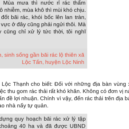
i. Mùa mưa thì nước rỉ rác thấm
ô nhiễm, mùa khô thì mùi khó chịu.
ốt bãi rác, khói bốc lên lan tràn,
 vực ở đây cũng phải ngửi thôi. Mà
 cũng chỉ xử lý tức thời, tôi nghĩ
 sinh sống gần bãi rác lộ thiên xã
Lộc Tấn, huyện Lộc Ninh
ộc Thạnh cho biết: Đối với những địa bàn vùng 
c thu gom rác thải rất khó khăn. Không có đơn vị 
 đề lợi nhuận. Chính vì vậy, đến rác thải trên địa 
ào nhà nấy tự quản.
dựng quy hoạch bãi rác xử lý tập
ch khoảng 40 ha và đã được UBND