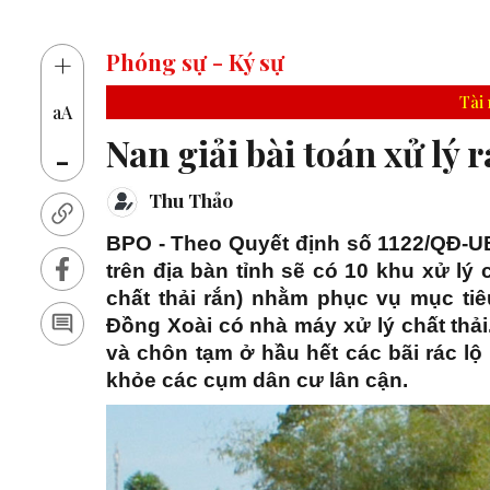
14 th
+
Phóng sự - Ký sự
Tài
aA
Nan giải bài toán xử lý 
-
Thu Thảo
BPO - Theo Quyết định số 1122/QĐ-U
trên địa bàn tỉnh sẽ có 10 khu xử lý 
chất thải rắn) nhằm phục vụ mục tiêu
Đồng Xoài có nhà máy xử lý chất thải
và chôn tạm ở hầu hết các bãi rác l
khỏe các cụm dân cư lân cận.