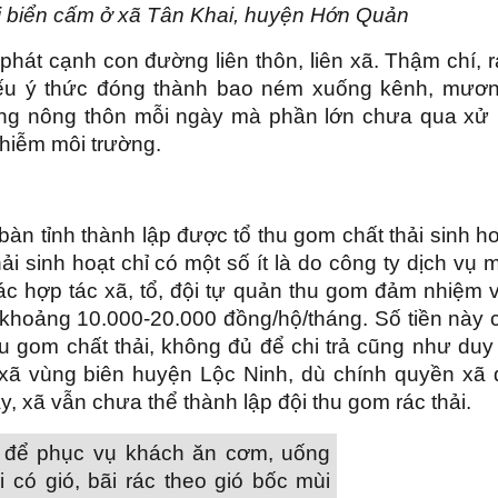
i biển cấm ở xã Tân Khai, huyện Hớn Quản
hát cạnh con đường liên thôn, liên xã. Thậm chí, 
hiếu ý thức đóng thành bao ném xuống kênh, mươn
ường nông thôn mỗi ngày mà phần lớn chưa qua xử l
nhiễm môi trường.
bàn tỉnh thành lập được tổ thu gom chất thải sinh h
i sinh hoạt chỉ có một số ít là do công ty dịch vụ 
ác hợp tác xã, tổ, đội tự quản thu gom đảm nhiệm 
 khoảng 10.000-20.000 đồng/hộ/tháng. Số tiền này c
 gom chất thải, không đủ để chi trả cũng như duy 
xã vùng biên huyện Lộc Ninh, dù chính quyền xã 
, xã vẫn chưa thể thành lập đội thu gom rác thải.
 để phục vụ khách ăn cơm, uống
có gió, bãi rác theo gió bốc mùi