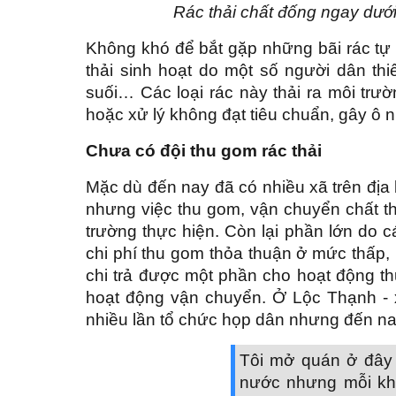
Rác thải chất đống ngay dướ
Không khó để bắt gặp những bãi rác tự p
thải sinh hoạt do một số người dân t
suối… Các loại rác này thải ra môi tr
hoặc xử lý không đạt tiêu chuẩn, gây ô 
Chưa có đội thu gom rác thải
Mặc dù đến nay đã có nhiều xã trên địa 
nhưng việc thu gom, vận chuyển chất thả
trường thực hiện. Còn lại phần lớn do c
chi phí thu gom thỏa thuận ở mức thấp,
chi trả được một phần cho hoạt động thu
hoạt động vận chuyển. Ở Lộc Thạnh - 
nhiều lần tổ chức họp dân nhưng đến nay
Tôi mở quán ở đây
nước nhưng mỗi khi 