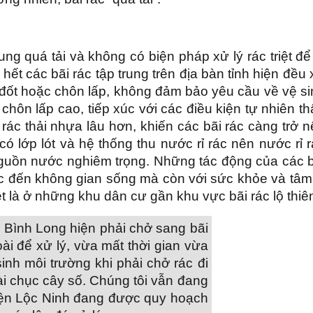
ung quá tải và không có biện pháp xử lý rác triệt để
hết các bãi rác tập trung trên địa bàn tỉnh hiện đều
 đốt hoặc chôn lấp, không đảm bảo yêu cầu về vệ si
ệ chôn lấp cao, tiếp xúc với các điều kiện tự nhiên t
rác thải nhựa lâu hơn, khiến các bãi rác càng trở 
 lớp lót và hệ thống thu nước rỉ rác nên nước rỉ 
guồn nước nghiêm trọng. Những tác động của các b
ực đến không gian sống mà còn với sức khỏe và tâm 
t là ở những khu dân cư gần khu vực bãi rác lộ thiê
. Bình Long hiện phải chở sang bãi
ài để xử lý, vừa mất thời gian vừa
nh môi trường khi phải chở rác đi
 chục cây số. Chúng tôi vẫn đang
yện Lộc Ninh đang được quy hoạch