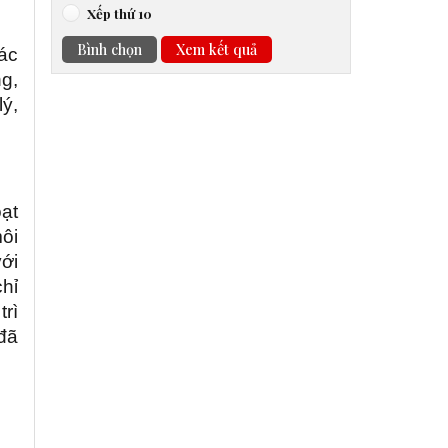
Xếp thứ 10
Bình chọn
Xem kết quả
rác
g,
ý,
oạt
môi
với
hỉ
trì
đã