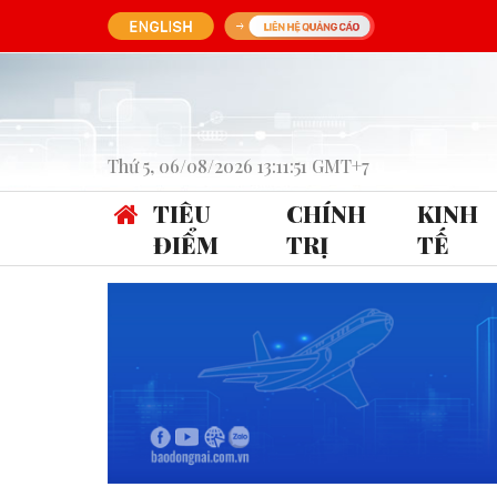
Thứ 5, 06/08/2026 13:11:51 GMT+7
TIÊU
CHÍNH
KINH
ĐIỂM
TRỊ
TẾ