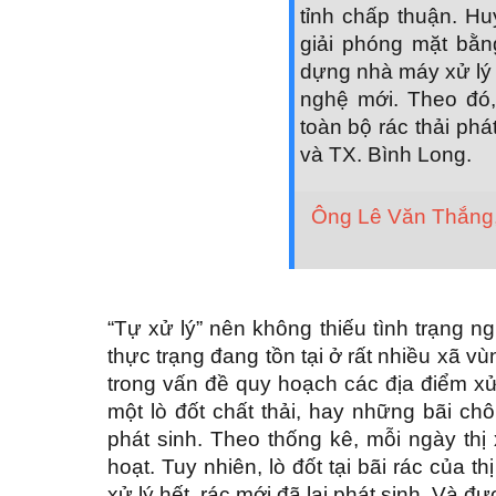
tỉnh chấp thuận. Hu
giải phóng mặt bằn
dựng nhà máy xử lý 
nghệ mới. Theo đó,
toàn bộ rác thải phá
và TX. Bình Long.
Ông Lê Văn Thắng, 
“Tự xử lý” nên không thiếu tình trạng n
thực trạng đang tồn tại ở rất nhiều xã v
trong vấn đề quy hoạch các địa điểm xử 
một lò đốt chất thải, hay những bãi ch
phát sinh. Theo thống kê, mỗi ngày thị
hoạt. Tuy nhiên, lò đốt tại bãi rác của 
xử lý hết, rác mới đã lại phát sinh. Và đư