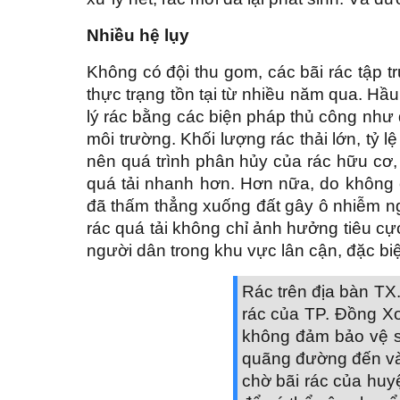
Nhiều hệ lụy
Không có đội thu gom, các bãi rác tập tr
thực trạng tồn tại từ nhiều năm qua. Hầu 
lý rác bằng các biện pháp thủ công như
môi trường. Khối lượng rác thải lớn, tỷ l
nên quá trình phân hủy của rác hữu cơ, 
quá tải nhanh hơn. Hơn nữa, do không có
đã thấm thẳng xuống đất gây ô nhiễm n
rác quá tải không chỉ ảnh hưởng tiêu c
người dân trong khu vực lân cận, đặc biệ
Rác trên địa bàn TX
rác của TP. Đồng Xo
không đảm bảo vệ si
quãng đường đến vài
chờ bãi rác của hu