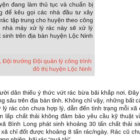
yện đang làm thủ tục và chuẩn bị
g để kêu gọi các nhà đầu tư xây
rác tập trung cho huyện theo công
 nhà máy xử lý rác này sẽ xử lý
t sinh trên địa bàn huyện Lộc Ninh
Đội trưởng Đội quản lý công trình
đô thị huyện Lộc Ninh
gười dân thiếu ý thức vứt rác bừa bãi khắp nơi. Đây
ùng sâu trên địa bàn tỉnh. Không chỉ vậy, những bất 
lý rác còn chưa hợp lý, dẫn đến tình trạng mỗi xã
ôn lấp chất thải không đảm bảo yêu cầu kỹ thuật v
 xã Bình Long phát sinh khoảng 30 tấn chất thải si
thị xã chỉ đốt được khoảng 8 tấn rác/ngày. Rác cũ c
ơng nhiên, bãi rác “quá tải”.