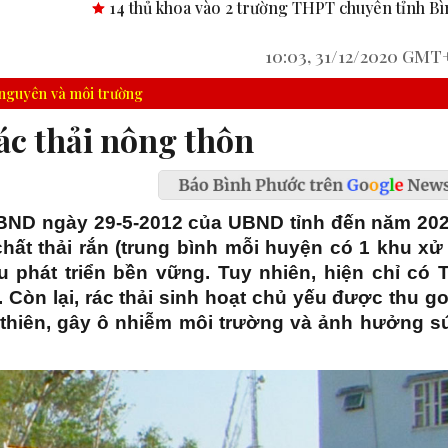
ủ khoa vào 2 trường THPT chuyên tỉnh Bình Phước.
Công bố 
10:03, 31/12/2020 GMT
 nguyên và môi trường
rác thải nông thôn
BND ngày 29-5-2012 của UBND tỉnh đến năm 202
chất thải rắn (trung bình mỗi huyện có 1 khu xử 
 phát triển bền vững. Tuy nhiên, hiện chỉ có T
. Còn lại, rác thải sinh hoạt chủ yếu được thu g
ộ thiên, gây ô nhiễm môi trường và ảnh hưởng s