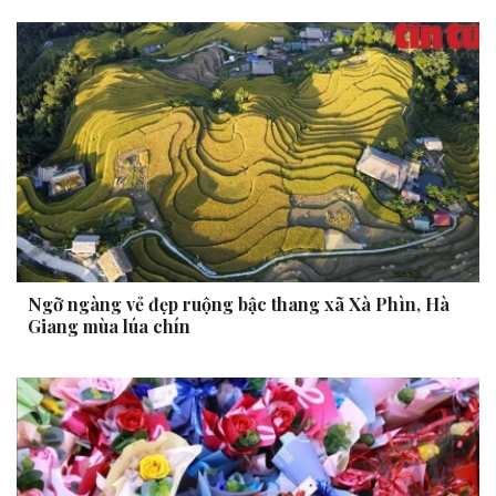
Ngỡ ngàng vẻ đẹp ruộng bậc thang xã Xà Phìn, Hà
Giang mùa lúa chín