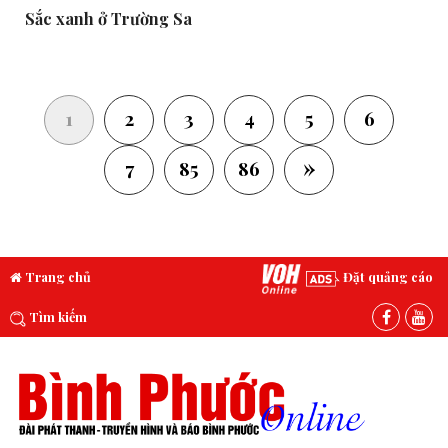
Sắc xanh ở Trường Sa
(current)
1
2
3
4
5
6
»
7
85
86
Trang chủ
Đặt quảng cáo
Tìm kiếm