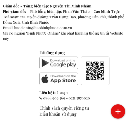
Giám đốc - Tổng biên tập: Nguyễn Thị Minh Nhâm
Phó giám đốc - Phó tổng biên tập: Phan Văn Thảo - Cao Minh Trực
Toà soạn: 228, tuyến đường Trần Hưng Đạo, phường Tân Phú, thành phố
Đồng Xoài, tỉnh Bình Phước
Email:
baodientu@baobinhphuoc.com.vn
Ghi rõ nguồn "Bình Phước Online" khi phát hành lại thông tin từ Website
này
Tải ứng dụng
Liên hệ toà soạn
0866.909.369
-
0271.3870020
Chính sách quyền riêng tư
Điều khoản sử dụng