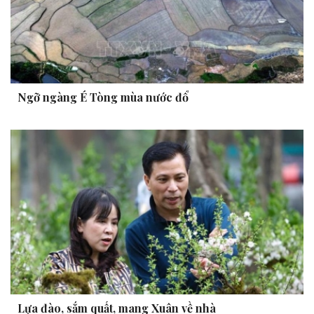
Ngỡ ngàng É Tòng mùa nước đổ
Lựa đào, sắm quất, mang Xuân về nhà