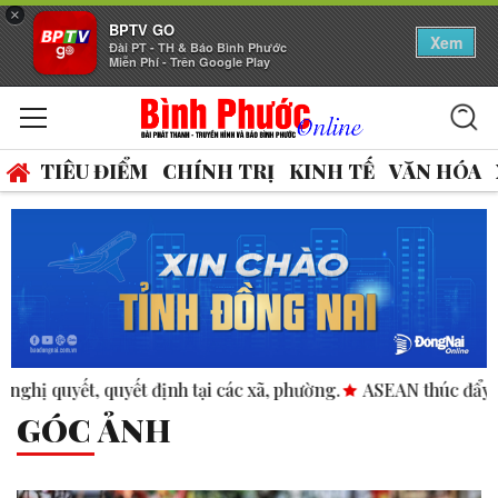
×
BPTV GO
Xem
Đài PT - TH & Báo Bình Phước
Miễn Phí - Trên Google Play
TIÊU ĐIỂM
CHÍNH TRỊ
KINH TẾ
VĂN HÓA
ác xã, phường.
ASEAN thúc đẩy bình đẳng giới trong kinh do
GÓC ẢNH