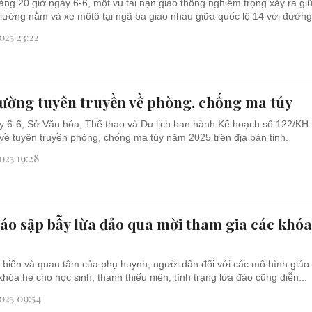
ng 20 giờ ngày 6-6, một vụ tai nạn giao thông nghiêm trọng xảy ra gi
iường nằm và xe môtô tại ngã ba giao nhau giữa quốc lộ 14 với đường.
25 23:22
ường tuyên truyền về phòng, chống ma túy
 6-6, Sở Văn hóa, Thể thao và Du lịch ban hành Kế hoạch số 122/KH
 tuyên truyền phòng, chống ma túy năm 2025 trên địa bàn tỉnh.
25 19:28
áo sập bẫy lừa đảo qua mời tham gia các khó
 biến và quan tâm của phụ huynh, người dân đối với các mô hình giáo
khóa hè cho học sinh, thanh thiếu niên, tình trạng lừa đảo cũng diễn...
025 09:54