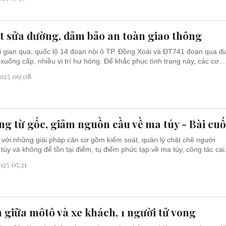
t sửa đường, đảm bảo an toàn giao thông
 gian qua, quốc lộ 14 đoạn nội ô TP. Đồng Xoài và ĐT741 đoạn qua đị
 xuống cấp, nhiều vị trí hư hỏng. Để khắc phục tình trạng này, các cơ...
025 09:08
ng từ gốc, giảm nguồn cầu về ma túy - Bài cuố
với những giải pháp căn cơ gồm kiểm soát, quản lý chặt chẽ người
túy và không để tồn tại điểm, tụ điểm phức tạp về ma túy, công tác cai.
25 05:21
n giữa môtô và xe khách, 1 người tử vong