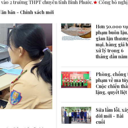
PT chuyên tỉnh Bình Phước.
Công bố nghị quyết, quyết định t
Văn bản - Chính sách mới
Hơn 50.000 vụ
phạm buôn lậu,
gian lận thươn
mại, hàng giả b
xử lý trong 6
tháng đầu năm
Phòng, chống 
phạm về ma túy
Cuộc chiến th
lặng, quyết liệt
Sửa lầm lỗi, xâ
đời mới - Bài
cuối