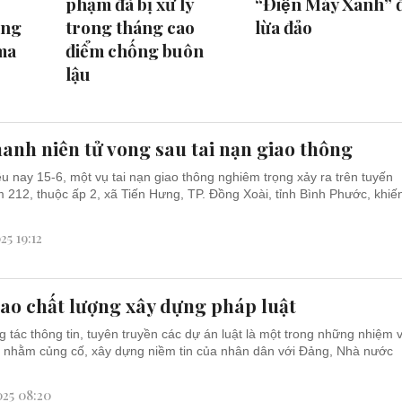
phạm đã bị xử lý
“Điện Máy Xanh” đ
ụng
trong tháng cao
lừa đảo
ma
điểm chống buôn
lậu
anh niên tử vong sau tai nạn giao thông
u nay 15-6, một vụ tai nạn giao thông nghiêm trọng xảy ra trên tuyến
212, thuộc ấp 2, xã Tiến Hưng, TP. Đồng Xoài, tỉnh Bình Phước, khiế
25 19:12
ao chất lượng xây dựng pháp luật
 tác thông tin, tuyên truyền các dự án luật là một trong những nhiệm 
 nhằm củng cố, xây dựng niềm tin của nhân dân với Đảng, Nhà nước
025 08:20