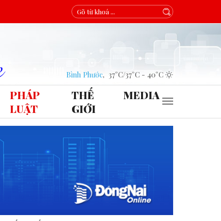
Bình Phước
,
37°C
/
37°C
-
40°C
PHÁP
THẾ
MEDIA
LUẬT
GIỚI