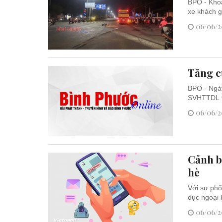
BPO - Khoả
xe khách g
06/06/20
Tăng c
BPO - Ngày
SVHTTDL về
06/06/20
Cảnh b
hè
Với sự phổ
dục ngoại 
06/06/2