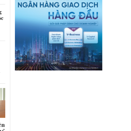
g
ốc
g
ên