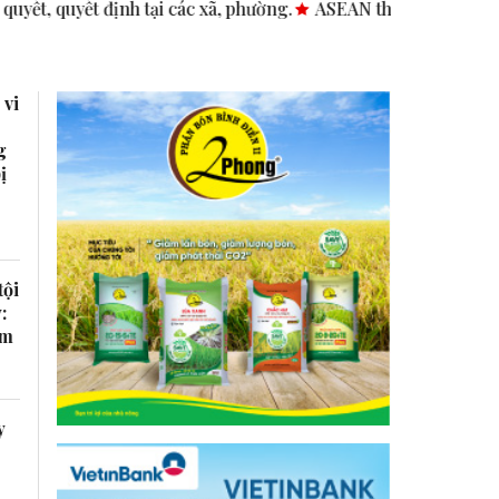
ại các xã, phường.
ASEAN thúc đẩy bình đẳng giới trong ki
 vi
g
ị
tội
:
ầm
y