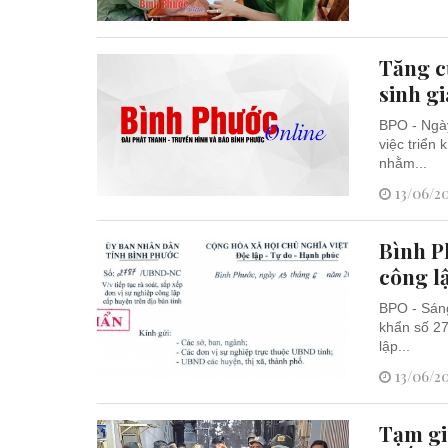
Tăng c
sinh g
BPO - Ngà
việc triển
nhằm...
13/06/20
Bình Ph
công l
BPO - Sáng
khẩn số 27
lập...
13/06/20
Tạm gi