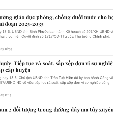
ường giáo dục phòng, chống đuối nước cho h
iai đoạn 2025-2035
y 13-6, UBND tỉnh Bình Phước ban hành Kế hoạch số 207/KH-UBND v
 khai thực hiện Quyết định số 1717/QĐ-TTg của Thủ tướng Chính phủ,
25 16:55
ước: Tiếp tục rà soát, sắp xếp đơn vị sự nghi
ập cấp huyện
 nay 13-6, Chủ tịch UBND tỉnh Trần Tuệ Hiền đã ký ban hành Công v
87/UBND-NC về việc tiếp tục rà soát, sắp xếp đơn vị sự nghiệp công
25 11:13
am 2 đối tượng trong đường dây ma túy xuyê