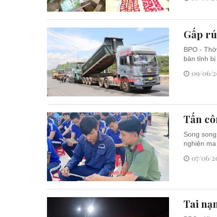
Gấp rú
BPO - Thời
bàn tỉnh bị
09/06/2
Tấn cô
Song song 
nghiện ma 
07/06/20
Tai nạ