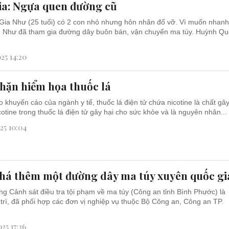
ia: Ngựa quen đường cũ
Gia Như (25 tuổi) có 2 con nhỏ nhưng hôn nhân đổ vỡ. Vì muốn nhan
ên Như đã tham gia đường dây buôn bán, vận chuyển ma túy. Huỳnh Q
25 14:20
hặn hiểm họa thuốc lá
 khuyến cáo của ngành y tế, thuốc lá điện tử chứa nicotine là chất gâ
cotine trong thuốc lá điện tử gây hại cho sức khỏe và là nguyên nhân...
25 10:04
phá thêm một đường dây ma túy xuyên quốc gi
g Cảnh sát điều tra tội phạm về ma túy (Công an tỉnh Bình Phước) là
 trì, đã phối hợp các đơn vị nghiệp vụ thuộc Bộ Công an, Công an TP.
25 17:36