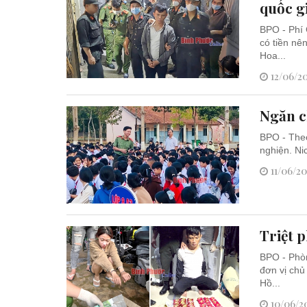
quốc g
BPO - Phí 
có tiền n
Hoa...
12/06/20
Ngăn c
BPO - Theo
nghiện. Ni
11/06/20
Triệt 
BPO - Phòn
đơn vị chủ
Hồ...
10/06/20