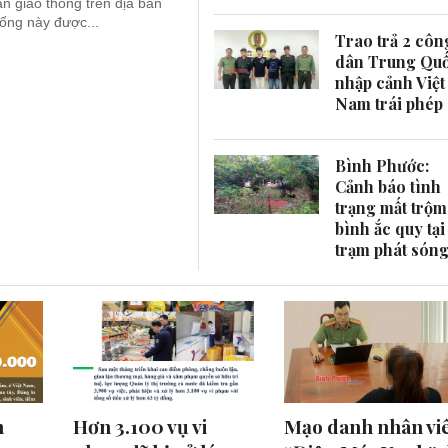
n giao thông trên địa bàn
́ng này được...
Trao trả 2 côn
dân Trung Qu
nhập cảnh Việt
Nam trái phép
Bình Phước:
Cảnh báo tình
trạng mất trộm
bình ắc quy tại
trạm phát són
n
Hơn 3.100 vụ vi
Mạo danh nhân vi