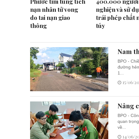
Phước tìm tung tích
400.000 người
nạn nhân tử vong
nghiện và sử d
do tai nạn giao
trái phép chất 
thông
túy
Nam th
BPO - Chiề
đường hẻm 
1...
15/06/20
Nâng c
BPO - Công
quan trọng
về...
14/06/2