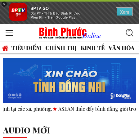
×
BPTV GO
Xem
Đài PT - TH & Báo Bình Phước
Miễn Phí - Trên Google Play
TIÊU ĐIỂM
CHÍNH TRỊ
KINH TẾ
VĂN HÓA
ẩy bình đẳng giới trong kinh doanh và nhân quyền.
FIFA t
AUDIO MỚI