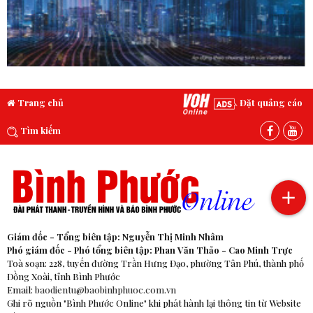
Trang chủ
Đặt quảng cáo
Tìm kiếm
Giám đốc - Tổng biên tập: Nguyễn Thị Minh Nhâm
Phó giám đốc - Phó tổng biên tập: Phan Văn Thảo - Cao Minh Trực
Toà soạn: 228, tuyến đường Trần Hưng Đạo, phường Tân Phú, thành phố
Đồng Xoài, tỉnh Bình Phước
Email:
baodientu@baobinhphuoc.com.vn
Ghi rõ nguồn "Bình Phước Online" khi phát hành lại thông tin từ Website