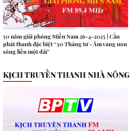
50 năm giải phóng Miền Nam 26-4-2025 | Cầu
phát thanh đặc biệt “30 Tháng tư - Âm vang non
sông liền một dải”
KỊCH TRUYỀN THANH NHÀ NÔNG