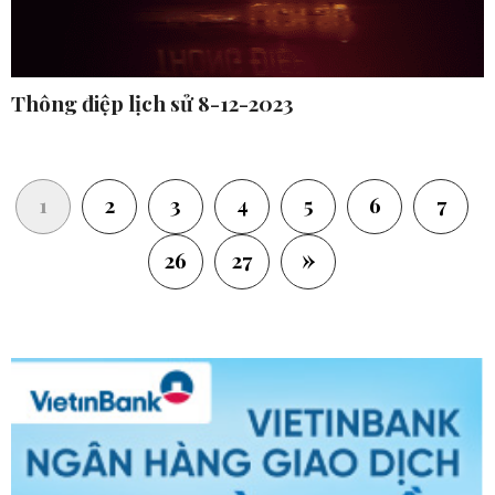
Thông điệp lịch sử 8-12-2023
(current)
1
2
3
4
5
6
7
»
26
27