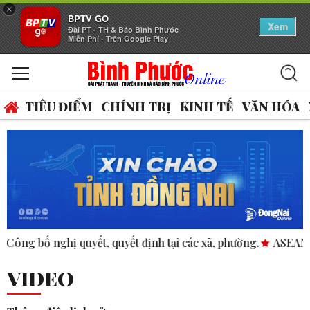
×
BPTV GO
Xem
Đài PT - TH & Báo Bình Phước
Miễn Phí - Trên Google Play
TIÊU ĐIỂM
CHÍNH TRỊ
KINH TẾ
VĂN HÓA
quyết định tại các xã, phường.
ASEAN thúc đẩy bình đẳng gi
VIDEO