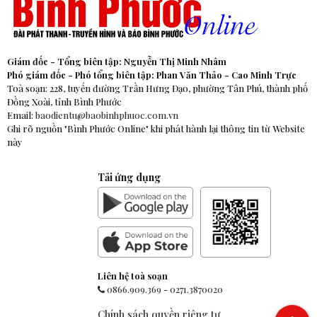
Giám đốc - Tổng biên tập: Nguyễn Thị Minh Nhâm
Phó giám đốc - Phó tổng biên tập: Phan Văn Thảo - Cao Minh Trực
Toà soạn: 228, tuyến đường Trần Hưng Đạo, phường Tân Phú, thành phố
Đồng Xoài, tỉnh Bình Phước
Email:
baodientu@baobinhphuoc.com.vn
Ghi rõ nguồn "Bình Phước Online" khi phát hành lại thông tin từ Website
này
Tải ứng dụng
Liên hệ toà soạn
0866.909.369
-
0271.3870020
Chính sách quyền riêng tư