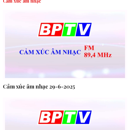
Cảm xúc âm nhạc
Cảm xúc âm nhạc 29-6-2025