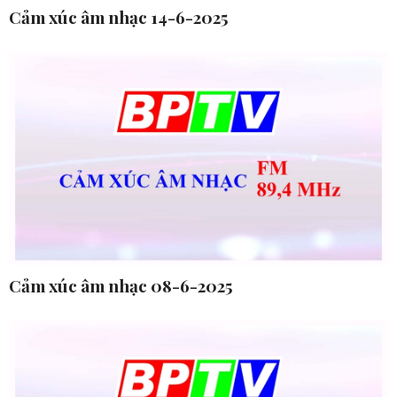
Cảm xúc âm nhạc 14-6-2025
Cảm xúc âm nhạc 08-6-2025