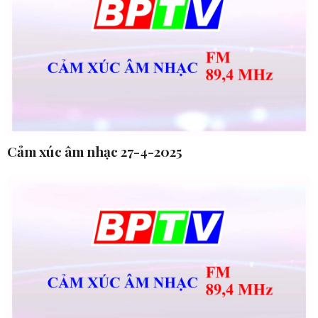
Cảm xúc âm nhạc 27-4-2025