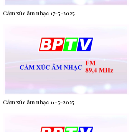
Cảm xúc âm nhạc 17-5-2025
Cảm xúc âm nhạc 11-5-2025