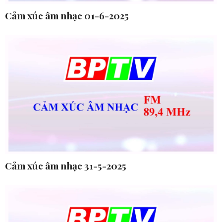
Cảm xúc âm nhạc 01-6-2025
Cảm xúc âm nhạc 31-5-2025