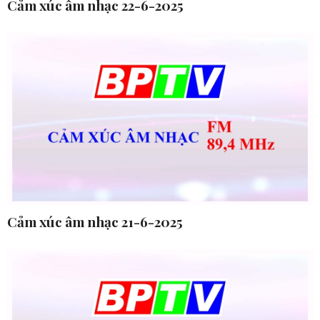
Cảm xúc âm nhạc 22-6-2025
Cảm xúc âm nhạc 21-6-2025