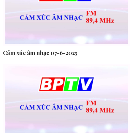
Cảm xúc âm nhạc 07-6-2025