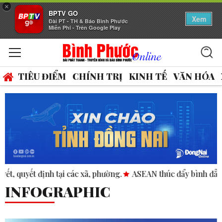
×
BPTV GO
Xem
Đài PT - TH & Báo Bình Phước
Miễn Phí - Trên Google Play
TIÊU ĐIỂM
CHÍNH TRỊ
KINH TẾ
VĂN HÓA
ường.
ASEAN thúc đẩy bình đẳng giới trong kinh doanh và n
INFOGRAPHIC