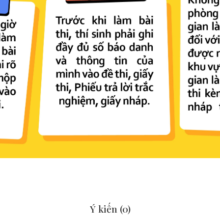
Ý kiến (
0
)