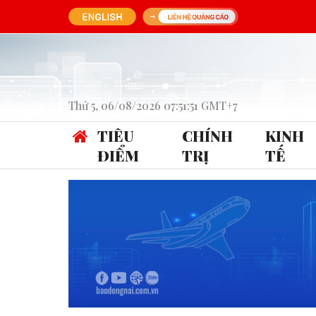
Thứ 5, 06/08/2026 07:51:51 GMT+7
TIÊU
CHÍNH
KINH
ĐIỂM
TRỊ
TẾ