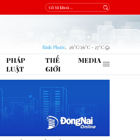
Bình Phước
,
26°C
/
26°C
-
27°C
PHÁP
THẾ
MEDIA
LUẬT
GIỚI