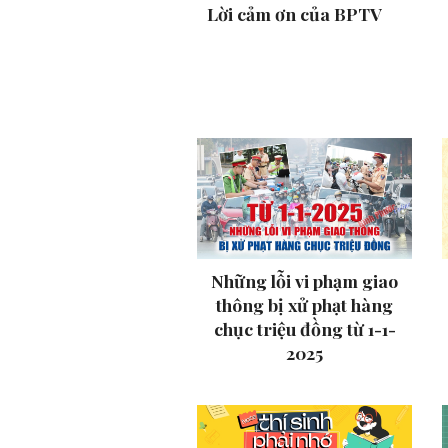
Lời cảm ơn của BPTV
Những lỗi vi phạm giao
thông bị xử phạt hàng
chục triệu đồng từ 1-1-
2025