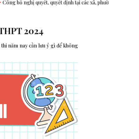
ết, quyết định tại các xã, phường.
ASEAN thúc đẩy bình đẳn
p THPT 2024
ự thi năm nay cần lưu ý gì để không