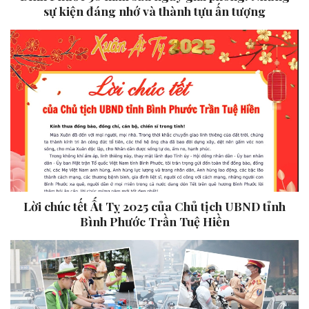
sự kiện đáng nhớ và thành tựu ấn tượng
Lời chúc tết Ất Tỵ 2025 của Chủ tịch UBND tỉnh
Bình Phước Trần Tuệ Hiền