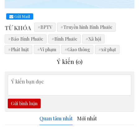
Gửi Mail
TỪ KHÓA
#BPTV
#Truyền hình Bình Phước
#Báo Bình Phước
#Bình Phước
#Xã hội
#Phát luật
#Vi phạm
#Giao thông
#xử phạt
Ý kiến (
0
)
Gửi bình luận
Quan tâm nhất
Mới nhất