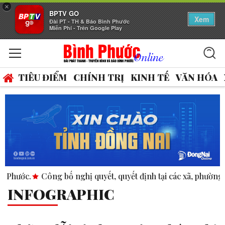
×
BPTV GO
Xem
Đài PT - TH & Báo Bình Phước
Miễn Phí - Trên Google Play
TIÊU ĐIỂM
CHÍNH TRỊ
KINH TẾ
VĂN HÓA
g bố nghị quyết, quyết định tại các xã, phường.
ASEAN thúc 
INFOGRAPHIC