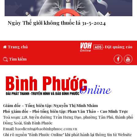
Ngày Thế giới không thuốc lá 31-5-2024
Trang chủ
Đặt quảng cáo
Tìm kiếm
Giám đốc - Tổng biên tập: Nguyễn Thị Minh Nhâm
Phó giám đốc - Phó tổng biên tập: Phan Văn Thảo - Cao Minh Trực
Toà soạn: 228, tuyến đường Trần Hưng Đạo, phường Tân Phú, thành phố
Đồng Xoài, tỉnh Bình Phước
Email:
baodientu@baobinhphuoc.com.vn
Ghi rõ nguồn "Bình Phước Online" khi phát hành lại thông tin từ Website