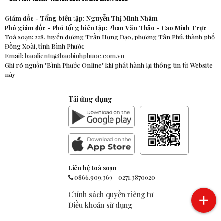
Giám đốc - Tổng biên tập: Nguyễn Thị Minh Nhâm
Phó giám đốc - Phó tổng biên tập: Phan Văn Thảo - Cao Minh Trực
Toà soạn: 228, tuyến đường Trần Hưng Đạo, phường Tân Phú, thành phố
Đồng Xoài, tỉnh Bình Phước
Email:
baodientu@baobinhphuoc.com.vn
Ghi rõ nguồn "Bình Phước Online" khi phát hành lại thông tin từ Website
này
Tải ứng dụng
Liên hệ toà soạn
0866.909.369
-
0271.3870020
Chính sách quyền riêng tư
Điều khoản sử dụng