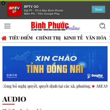
×
BPTV GO
Xem
Đài PT - TH & Báo Bình Phước
Miễn Phí - Trên Google Play
TIÊU ĐIỂM
CHÍNH TRỊ
KINH TẾ
VĂN HÓA
yết, quyết định tại các xã, phường.
ASEAN thúc đẩy bình đẳn
AUDIO