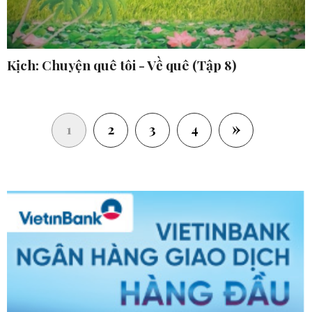
Kịch: Chuyện quê tôi - Về quê (Tập 8)
»
(current)
1
2
3
4