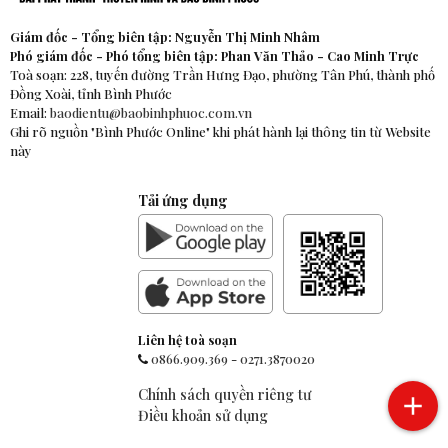
Giám đốc - Tổng biên tập: Nguyễn Thị Minh Nhâm
Phó giám đốc - Phó tổng biên tập: Phan Văn Thảo - Cao Minh Trực
Toà soạn: 228, tuyến đường Trần Hưng Đạo, phường Tân Phú, thành phố
Đồng Xoài, tỉnh Bình Phước
Email:
baodientu@baobinhphuoc.com.vn
Ghi rõ nguồn "Bình Phước Online" khi phát hành lại thông tin từ Website
này
Tải ứng dụng
Liên hệ toà soạn
0866.909.369
-
0271.3870020
Chính sách quyền riêng tư
Điều khoản sử dụng