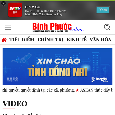
×
BPTV GO
Xem
Đài PT - TH & Báo Bình Phước
Miễn Phí - Trên Google Play
TIÊU ĐIỂM
CHÍNH TRỊ
KINH TẾ
VĂN HÓA
ường.
ASEAN thúc đẩy bình đẳng giới trong kinh doanh và n
VIDEO