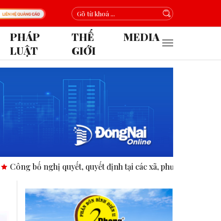
PHÁP
THẾ
MEDIA
LUẬT
GIỚI
 nghị quyết, quyết định tại các xã, phường.
ASEAN thúc đẩy 