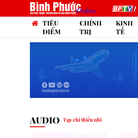
TIÊU
CHÍNH
KINH
ĐIỂM
TRỊ
TẾ
14 t
AUDIO
Tạp chí thiếu nhi