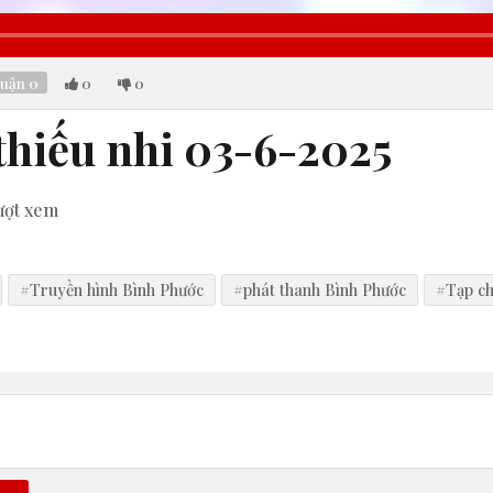
luận
0
0
0
thiếu nhi 03-6-2025
ượt xem
#Truyền hình Bình Phước
#phát thanh Bình Phước
#Tạp chí