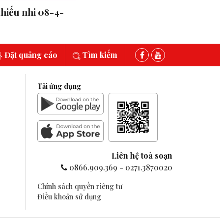
thiếu nhi 08-4-
Đặt quảng cáo
Tìm kiếm
Tải ứng dụng
Liên hệ toà soạn
0866.909.369
-
0271.3870020
Chính sách quyền riêng tư
Điều khoản sử dụng