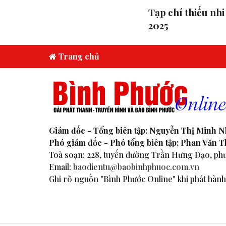
Tạp chí thiếu nhi
2025
Trang chủ
Giám đốc - Tổng biên tập: Nguyễn Thị Minh 
Phó giám đốc - Phó tổng biên tập: Phan Văn 
Toà soạn: 228, tuyến đường Trần Hưng Đạo, phư
Email:
baodientu@baobinhphuoc.com.vn
Ghi rõ nguồn "Bình Phước Online" khi phát hành 