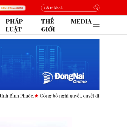
PHÁP
THẾ
MEDIA
LUẬT
GIỚI
 Phước.
Công bố nghị quyết, quyết định tại các xã, phường.