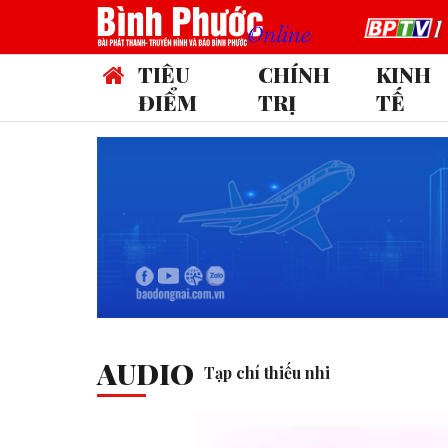
TIÊU
CHÍNH
KINH
ĐIỂM
TRỊ
TẾ
AUDIO
Tạp chí thiếu nhi