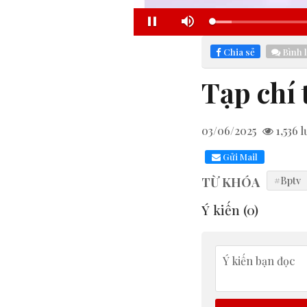
Loaded
:
Pause
Mute
17.58%
Chia sẻ
Bình 
Tạp chí 
03/06/2025
1,536
l
Gửi Mail
TỪ KHÓA
#Bptv
Ý kiến (
0
)