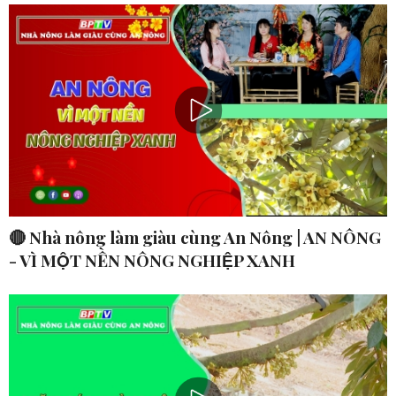
🔴 Nhà nông làm giàu cùng An Nông | AN NÔNG
- VÌ MỘT NỀN NÔNG NGHIỆP XANH