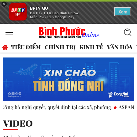
×
BPTV GO
Xem
Đài PT - TH & Báo Bình Phước
Miễn Phí - Trên Google Play
TIÊU ĐIỂM
CHÍNH TRỊ
KINH TẾ
VĂN HÓA
yết định tại các xã, phường.
ASEAN thúc đẩy bình đẳng giới
VIDEO