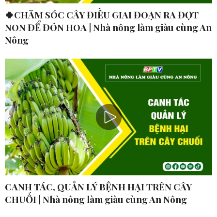
🍀CHĂM SÓC CÂY ĐIỀU GIAI ĐOẠN RA ĐỌT
NON ĐỂ ĐÓN HOA | Nhà nông làm giàu cùng An
Nông
CANH TÁC, QUẢN LÝ BỆNH HẠI TRÊN CÂY
CHUỐI | Nhà nông làm giàu cùng An Nông