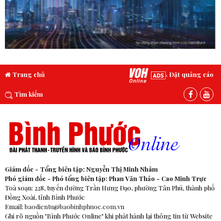
Trang chủ
Đặt quảng cáo
Tìm kiếm
Giám đốc - Tổng biên tập: Nguyễn Thị Minh Nhâm
Phó giám đốc - Phó tổng biên tập: Phan Văn Thảo - Cao Minh Trực
Toà soạn: 228, tuyến đường Trần Hưng Đạo, phường Tân Phú, thành phố
Đồng Xoài, tỉnh Bình Phước
Email:
baodientu@baobinhphuoc.com.vn
Ghi rõ nguồn "Bình Phước Online" khi phát hành lại thông tin từ Website