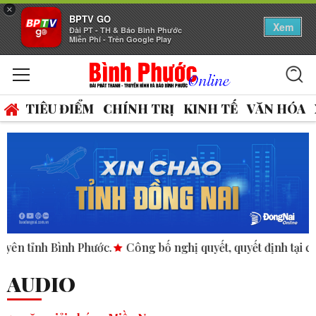
×
BPTV GO
Xem
Đài PT - TH & Báo Bình Phước
Miễn Phí - Trên Google Play
TIÊU ĐIỂM
CHÍNH TRỊ
KINH TẾ
VĂN HÓA
 tỉnh Bình Phước.
Công bố nghị quyết, quyết định tại các xã
AUDIO