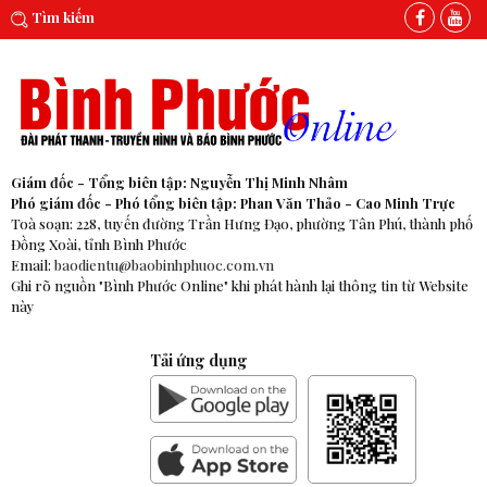
Tìm kiếm
Giám đốc - Tổng biên tập: Nguyễn Thị Minh Nhâm
Phó giám đốc - Phó tổng biên tập: Phan Văn Thảo - Cao Minh Trực
Toà soạn: 228, tuyến đường Trần Hưng Đạo, phường Tân Phú, thành phố
Đồng Xoài, tỉnh Bình Phước
Email:
baodientu@baobinhphuoc.com.vn
Ghi rõ nguồn "Bình Phước Online" khi phát hành lại thông tin từ Website
này
Tải ứng dụng