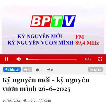
Remaining
-
14:32
Loaded
:
Pause
Mute
Fullscre
23.53%
Time
Chia sẻ
0
0
0
1,532
Kỷ nguyên mới - kỷ nguyên
vươn mình 26-6-2025
26/06/2025
1,532
lượt xem