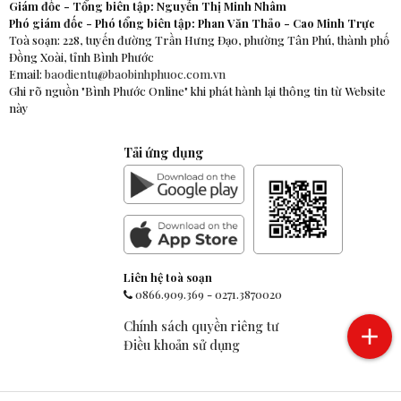
Giám đốc - Tổng biên tập: Nguyễn Thị Minh Nhâm
Phó giám đốc - Phó tổng biên tập: Phan Văn Thảo - Cao Minh Trực
Toà soạn: 228, tuyến đường Trần Hưng Đạo, phường Tân Phú, thành phố
Đồng Xoài, tỉnh Bình Phước
Email:
baodientu@baobinhphuoc.com.vn
Ghi rõ nguồn "Bình Phước Online" khi phát hành lại thông tin từ Website
này
Tải ứng dụng
Liên hệ toà soạn
0866.909.369
-
0271.3870020
Chính sách quyền riêng tư
Điều khoản sử dụng