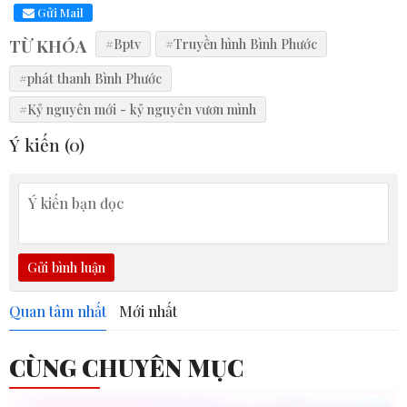
Gửi Mail
TỪ KHÓA
#Bptv
#Truyền hình Bình Phước
#phát thanh Bình Phước
#Kỷ nguyên mới - kỷ nguyên vươn mình
Ý kiến (
0
)
Gửi bình luận
Quan tâm nhất
Mới nhất
CÙNG CHUYÊN MỤC