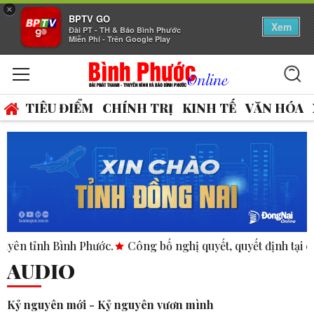
×
BPTV GO
Xem
Đài PT - TH & Báo Bình Phước
Miễn Phí - Trên Google Play
TIÊU ĐIỂM
CHÍNH TRỊ
KINH TẾ
VĂN HÓA
h Bình Phước.
Công bố nghị quyết, quyết định tại các xã, ph
AUDIO
Kỷ nguyên mới - Kỷ nguyên vươn mình