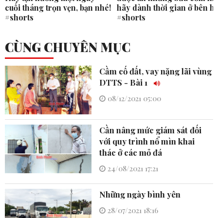
cuối tháng trọn vẹn, bạn nhé!
hãy dành thời gian ở bên h
#shorts
#shorts
CÙNG CHUYÊN MỤC
Cầm cố đất, vay nặng lãi vùng
DTTS - Bài 1
08/12/2021 05:00
Cần nâng mức giám sát đối
với quy trình nổ mìn khai
thác ở các mỏ đá
24/08/2021 17:21
Những ngày bình yên
28/07/2021 18:16