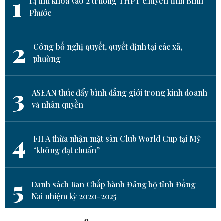
1
14 thủ khoa vào 2 trường THPT chuyên tỉnh Bình
Phước
2
Công bố nghị quyết, quyết định tại các xã,
phường
3
ASEAN thúc đẩy bình đẳng giới trong kinh doanh
và nhân quyền
4
FIFA thừa nhận mặt sân Club World Cup tại Mỹ
“không đạt chuẩn”
5
Danh sách Ban Chấp hành Đảng bộ tỉnh Đồng
Nai nhiệm kỳ 2020-2025