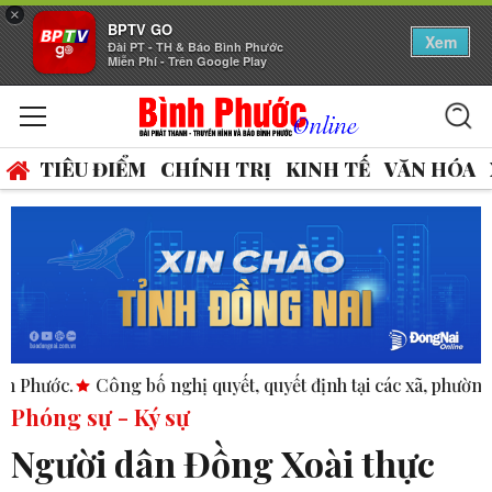
×
BPTV GO
Xem
Đài PT - TH & Báo Bình Phước
Miễn Phí - Trên Google Play
TIÊU ĐIỂM
CHÍNH TRỊ
KINH TẾ
VĂN HÓA
 nghị quyết, quyết định tại các xã, phường.
ASEAN thúc đẩy 
Phóng sự - Ký sự
Người dân Đồng Xoài thực