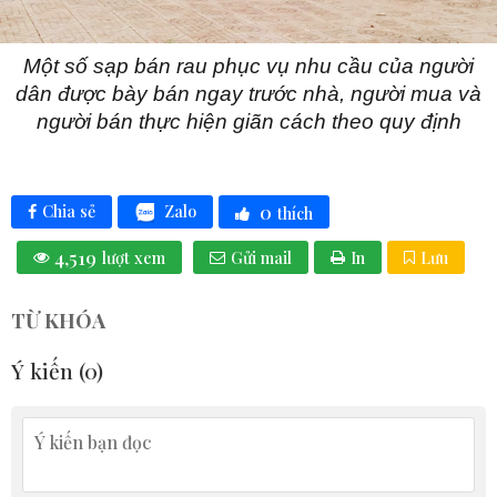
Một số sạp bán rau phục vụ nhu cầu của người
dân được bày bán ngay trước nhà, người mua và
người bán thực hiện giãn cách theo quy định
0
Zalo
Chia sẻ
thích
4,519
lượt xem
Gửi mail
In
Lưu
TỪ KHÓA
Ý kiến (
0
)