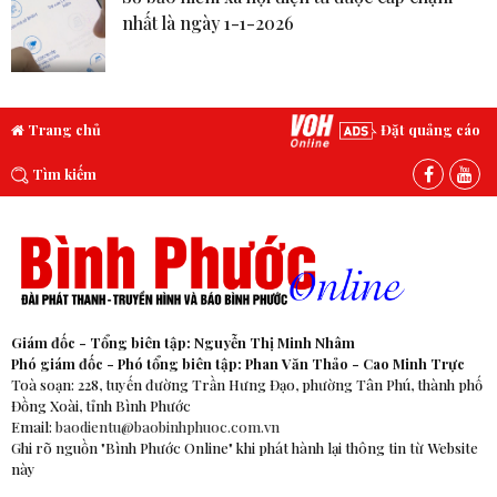
nhất là ngày 1-1-2026
Trang chủ
Đặt quảng cáo
Tìm kiếm
Giám đốc - Tổng biên tập: Nguyễn Thị Minh Nhâm
Phó giám đốc - Phó tổng biên tập: Phan Văn Thảo - Cao Minh Trực
Toà soạn: 228, tuyến đường Trần Hưng Đạo, phường Tân Phú, thành phố
Đồng Xoài, tỉnh Bình Phước
Email:
baodientu@baobinhphuoc.com.vn
Ghi rõ nguồn "Bình Phước Online" khi phát hành lại thông tin từ Website
này