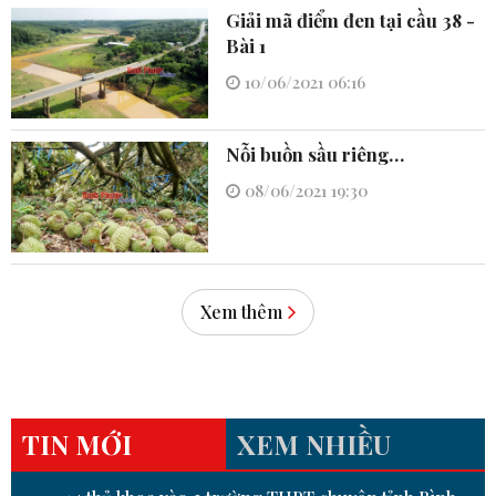
Giải mã điểm đen tại cầu 38 -
Bài 1
10/06/2021 06:16
Nỗi buồn sầu riêng…
08/06/2021 19:30
Xem thêm
TIN MỚI
XEM NHIỀU