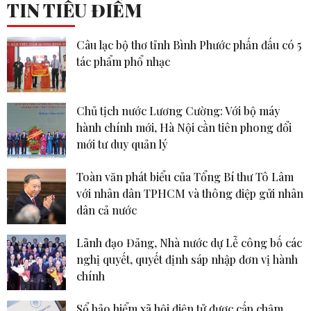
TIN TIÊU ĐIỂM
Câu lạc bộ thơ tỉnh Bình Phước phấn đấu có 5
tác phẩm phổ nhạc
Chủ tịch nước Lương Cường: Với bộ máy
hành chính mới, Hà Nội cần tiên phong đổi
mới tư duy quản lý
Toàn văn phát biểu của Tổng Bí thư Tô Lâm
với nhân dân TPHCM và thông điệp gửi nhân
dân cả nước
Lãnh đạo Đảng, Nhà nước dự Lễ công bố các
nghị quyết, quyết định sáp nhập đơn vị hành
chính
Sổ bảo hiểm xã hội điện tử được cấp chậm