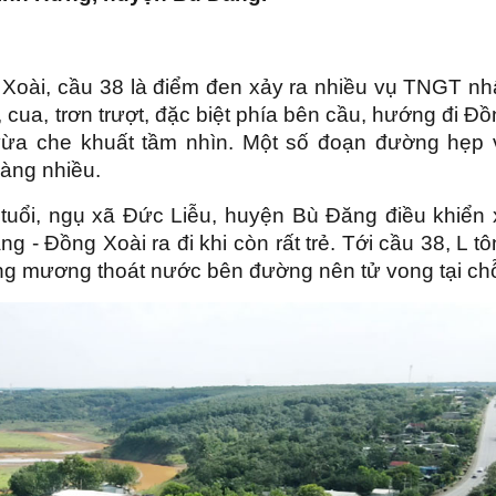
Xoài, cầu 38 là điểm đen xảy ra nhiều vụ TNGT nhấ
cua, trơn trượt, đặc biệt phía bên cầu, hướng đi Đ
vừa che khuất tầm nhìn. Một số đoạn đường hẹp 
càng nhiều.
 tuổi, ngụ xã Đức Liễu, huyện Bù Đăng điều khiển 
 - Đồng Xoài ra đi khi còn rất trẻ. Tới cầu 38, L t
công mương thoát nước bên đường nên tử vong tại ch