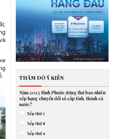
t.
ồng
và
xe
ông
ỗ.
THĂM DÒ Ý KIẾN
Năm 2023 Bình Phước đứng thứ bao nhiêu
xếp hạng chuyển đổi số cấp tỉnh, thành cả
nước?
Xếp thứ 7
Xếp thứ 8
Xếp thứ 9