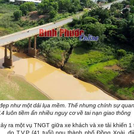
14 đẹp như một dải lụa mềm. Thế nhưng chính sự qua
4 luôn tiềm ẩn nhiều nguy cơ về tai nạn giao thông
ảy ra một vụ TNGT giữa xe khách và xe tải khiến 1 
9… do T.V.P (41 tuổi) ngụ thành phố Đồng Xoài, đi