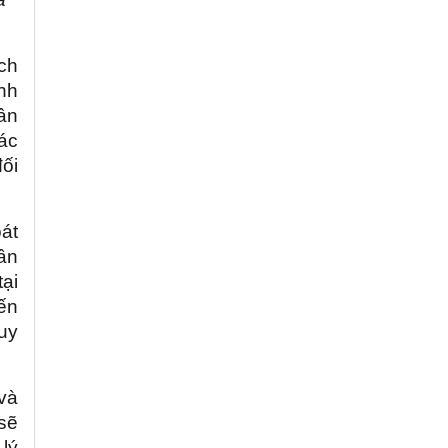
ch
nh
hân
ác
đối
át
rần
tại
ến
uy
và
sẽ
 lý