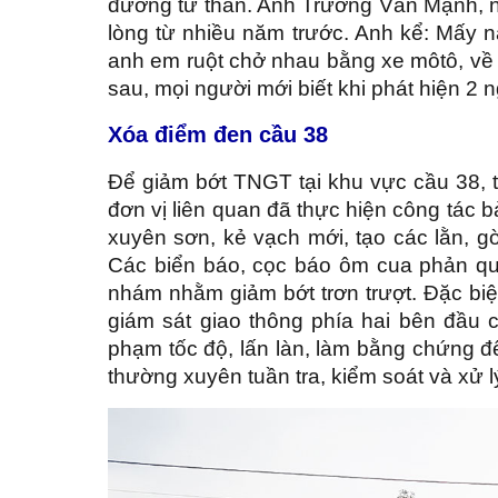
đường tử thần. Anh Trương Văn Mạnh, n
lòng từ nhiều năm trước. Anh kể: Mấy nă
anh em ruột chở nhau bằng xe môtô, về g
sau, mọi người mới biết khi phát hiện 
Xóa điểm đen cầu 38
Để giảm bớt TNGT tại khu vực cầu 38, 
đơn vị liên quan đã thực hiện công tác 
xuyên sơn, kẻ vạch mới, tạo các lằn, 
Các biển báo, cọc báo ôm cua phản qu
nhám nhằm giảm bớt trơn trượt. Đặc bi
giám sát giao thông phía hai bên đầu 
phạm tốc độ, lấn làn, làm bằng chứng để
thường xuyên tuần tra, kiểm soát và xử 