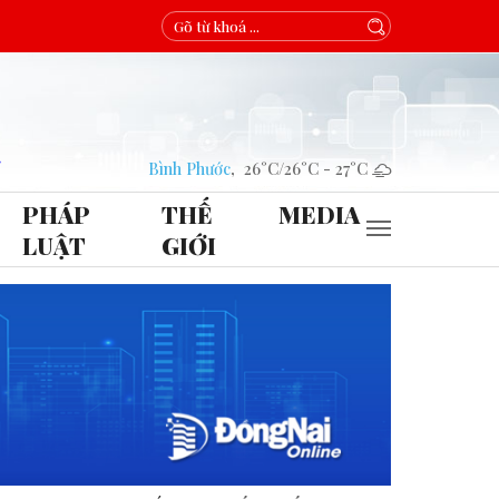
Bình Phước
,
26°C
/
26°C
-
27°C
PHÁP
THẾ
MEDIA
LUẬT
GIỚI