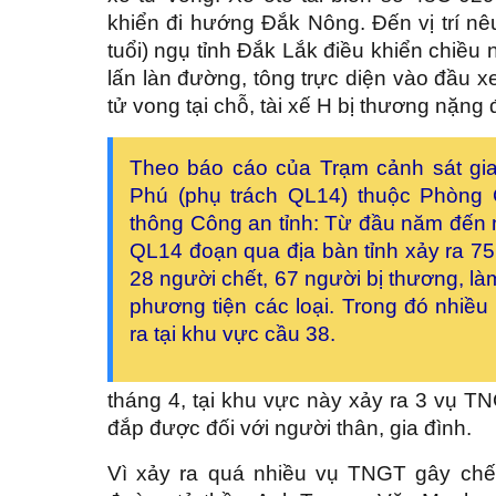
khiển đi hướng Đắk Nông. Đến vị trí n
tuổi) ngụ tỉnh Đắk Lắk điều khiển chiều
lấn làn đường, tông trực diện vào đầu x
tử vong tại chỗ, tài xế H bị thương nặn
Theo báo cáo của Trạm cảnh sát gi
Phú (phụ trách QL14) thuộc Phòng 
thông Công an tỉnh: Từ đầu năm đến n
QL14 đoạn qua địa bàn tỉnh xảy ra 7
28 người chết, 67 người bị thương, l
phương tiện các loại. Trong đó nhiều 
ra tại khu vực cầu 38.
tháng 4, tại khu vực này xảy ra 3 vụ TN
đắp được đối với người thân, gia đình.
Vì xảy ra quá nhiều vụ TNGT gây chế