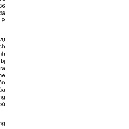
36
 đã
ế P
vụ
ch
nh
 bị
ra
he
ần
ủa
ng
 bù
ng