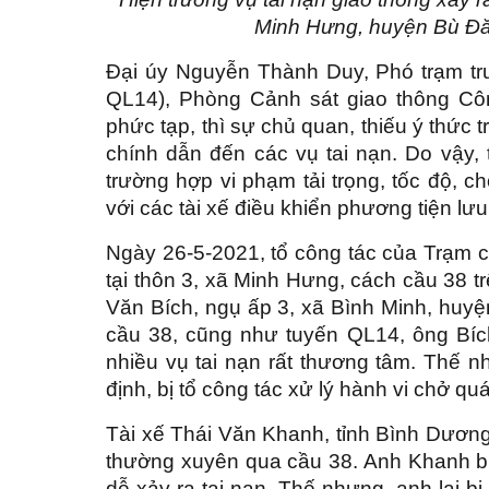
Minh Hưng, huyện Bù Đăng
Đại úy Nguyễn Thành Duy, Phó trạm tr
QL14), Phòng Cảnh sát giao thông Côn
phức tạp, thì sự chủ quan, thiếu ý thức
chính dẫn đến các vụ tai nạn. Do vậy, 
trường hợp vi phạm tải trọng, tốc độ, c
với các tài xế điều khiển phương tiện lư
Ngày 26-5-2021, tổ công tác của Trạm 
tại thôn 3, xã Minh Hưng, cách cầu 38 t
Văn Bích, ngụ ấp 3, xã Bình Minh, huyện
cầu 38, cũng như tuyến QL14, ông Bíc
nhiều vụ tai nạn rất thương tâm. Thế
định, bị tổ công tác xử lý hành vi chở qu
Tài xế Thái Văn Khanh, tỉnh Bình Dươn
thường xuyên qua cầu 38. Anh Khanh bi
dễ xảy ra tai nạn. Thế nhưng, anh lại b