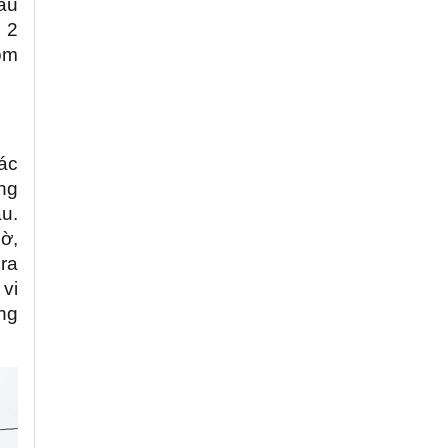
au
i 2
hôm
ác
ờng
u.
ờ,
ra
vi
ăng