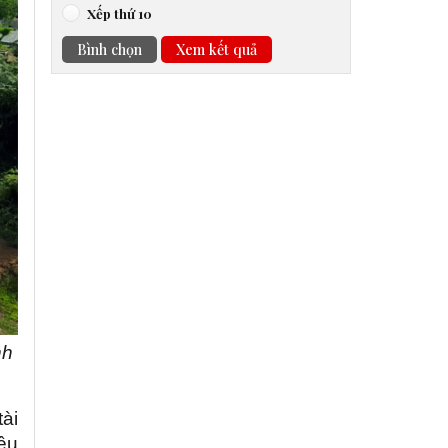
Xếp thứ 10
Bình chọn
Xem kết quả
nh
tài
ều