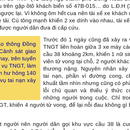
êu trên gặp ôtô khách biển số 47B-015… do L.Đ.H (
 ngược lại. Vì không ôm hết cua nên tài xế xe khách
e tải. Cú tông mạnh khiến 2 xe dính vào nhau, tài x
g được người dân đưa đi cấp cứu.
Trước đó 1 ngày cũng đã xảy ra 
ao thông Đồng
TNGT liên hoàn giữa 3 xe máy cá
Cảnh sát giao
cầu 38 khoảng 2km, khiến 1 nữ si
ay, trên tuyến
viên tử vong tại chỗ, 2 người khác
5 vụ TNGT, làm
thương nặng. Nguyên nhân xảy 
àm hư hỏng 140
tai nạn, phần vì đường cong, c
vụ tai nạn xảy
khuất tầm nhìn nhưng cũng có ph
lỗi chủ quan và thiếu ý thức c
những người trong cuộc. Chỉ tro
GT, khiến 4 người tử vong, để lại nỗi đau không gì
t người nên người dân gọi khu vực cầu 38 là cu