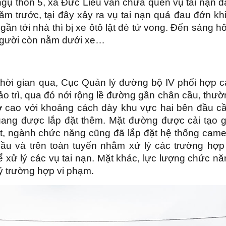
gụ thôn 5, xã Đức Liễu vẫn chưa quên vụ tai nạn đ
m trước, tại đây xảy ra vụ tai nạn quá đau đớn kh
ần tới nhà thì bị xe ôtô lật đè tử vong. Đến sáng 
2 người còn nằm dưới xe…
thời gian qua, Cục Quản lý đường bộ IV phối hợp c
bảo trì, qua đó nới rộng lề đường gần chân cầu, thư
gờ cao với khoảng cách dày khu vực hai bên đầu cầ
ang được lắp đặt thêm. Mặt đường được cải tạo g
ệt, ngành chức năng cũng đã lắp đặt hệ thống came
cầu và trên toàn tuyến nhằm xử lý các trường hợp 
 xử lý các vụ tai nạn. Mặt khác, lực lượng chức n
lý trường hợp vi phạm.