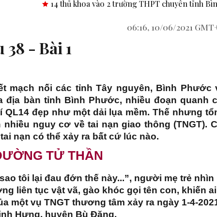
thủ khoa vào 2 trường THPT chuyên tỉnh Bình Phước.
Công bố
06:16, 10/06/2021 GMT
 38 - Bài 1
ết mạch nối các tỉnh Tây nguyên, Bình Phước 
 địa bàn tỉnh Bình Phước, nhiều đoạn quanh c
 ví QL14 đẹp như một dải lụa mềm. Thế nhưng tổ
 nhiều nguy cơ về tai nạn giao thông (TNGT). C
tai nạn có thể xảy ra bất cứ lúc nào.
ĐƯỜNG TỬ THẦN
 sao tôi lại đau đớn thế này...”, người mẹ trẻ nhìn
ng liên tục vật vã, gào khóc gọi tên con, khiến ai
 của một vụ TNGT thương tâm xảy ra ngày 1-4-202
Minh Hưng, huyện Bù Đăng.