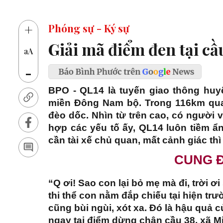
14 
+
Phóng sự - Ký sự
Giải mã điểm đen tại cầu
aA
-
BPO - QL14 là tuyến giao thông huy
miền Đông Nam bộ. Trong 116km qua
đèo dốc. Nhìn từ trên cao, có người
hợp các yếu tố ấy, QL14 luôn tiềm ẩn
cần tài xế chủ quan, mất cảnh giác thì 
CUNG 
“Q ơi! Sao con lại bỏ mẹ mà đi, trời ơi
thi thể con nằm đắp chiếu tại hiện trườ
cũng bùi ngùi, xót xa. Đó là hậu quả
ngay tại điểm dừng chân cầu 38, xã 