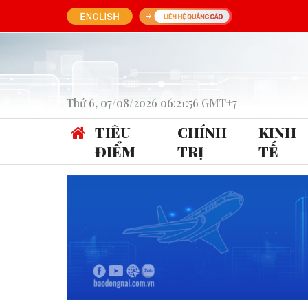
Thứ 6, 07/08/2026 06:21:56 GMT+7
TIÊU
CHÍNH
KINH
ĐIỂM
TRỊ
TẾ