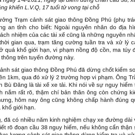
 khiến L.V.Q, 17 tuổi tử vong tại chỗ
ưởng Trạm cảnh sát giao thông Đồng Phú (phụ trá
g an tỉnh cho biết: Ngoài nguyên nhân do địa hì
 trách nhiệm của các tài xế cũng là những nguyên n
thời gian qua, trạm tăng cường tuần tra và xử lý c
hở quá khổ giới hạn, vi phạm nồng độ cồn, ma túy 
u thông trên tuyến đường này.
cảnh sát giao thông Đồng Phú đã dừng chốt kiểm so
rên 1km, qua đó xử lý 2 trường hợp vi phạm. Ông T
 Bù Đăng là tài xế xe tải. Khi nói về sự nguy hiểm 
h nắm rất rõ, thậm chí bản thân ông còn chứng ki
 nhưng, hôm nay ông cũng không chấp hành đúng q
á khổ giới hạn.
g, đã có nhiều năm kinh nghiệm chạy xe đường dài 
ết rõ đoạn cầu 38 nguy hiểm, nếu không cẩn thận 
ị lực lượng cảnh sát giao thông dừng kiểm tra và xử