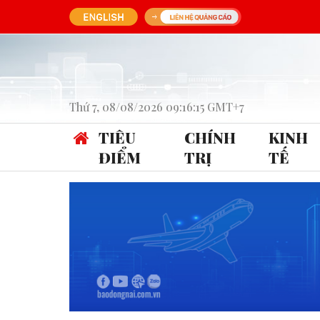
Thứ 7, 08/08/2026 09:16:15 GMT+7
TIÊU
CHÍNH
KINH
ĐIỂM
TRỊ
TẾ