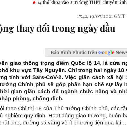
oa vào 2 trường THPT chuyên tỉnh Bình Phước.
Công bố nghị 
17:42, 19/07/2021 GMT
ộng thay đổi trong ngày đầu
ến giao thông trọng điểm Quốc lộ 14, là cửa n
phố khu vực Tây Nguyên. Chỉ trong hai ngày 18 
g tính với Sars-CoV-2. Việc giãn cách xã hội 
 tướng Chính phủ sẽ góp phần hạn chế sự lây l
 thời gian giãn cách để ngành chức năng và nh
pháp phòng, chống dịch.
i theo Chỉ thị 16 của Thủ tướng Chính phủ, các tầ
ủ nghiêm quy định. Hoạt động giao thương, buôn b
chặt chẽ, đường sá vắng vẻ ít phương tiện qua lại…