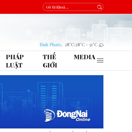
Bình Phước
,
28°C
/
28°C
-
31°C
PHÁP
THẾ
MEDIA
LUẬT
GIỚI