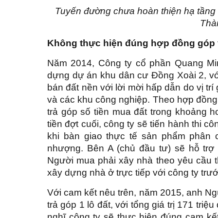
Tuyến đường chưa hoàn thiện hạ tầng 
Thà
Không thực hiện đúng hợp đồng góp
Năm 2014, Công ty cổ phần Quang Minh
dựng dự án khu dân cư Đồng Xoài 2, với 
bán đất nền với lời mời hấp dẫn do vị tr
và các khu công nghiệp. Theo hợp đồng 
trả góp số tiền mua đất trong khoảng h
tiền đợt cuối, công ty sẽ tiến hành thi
khi bàn giao thực tế sản phẩm phân c
nhượng. Bên A (chủ đầu tư) sẽ hỗ trợ
Người mua phải xây nhà theo yêu cầu th
xây dựng nhà ở trực tiếp với công ty trướ
Với cam kết nêu trên, năm 2015, anh N
trả góp 1 lô đất, với tổng giá trị 171 tr
nghĩ công ty sẽ thực hiện đúng cam kết