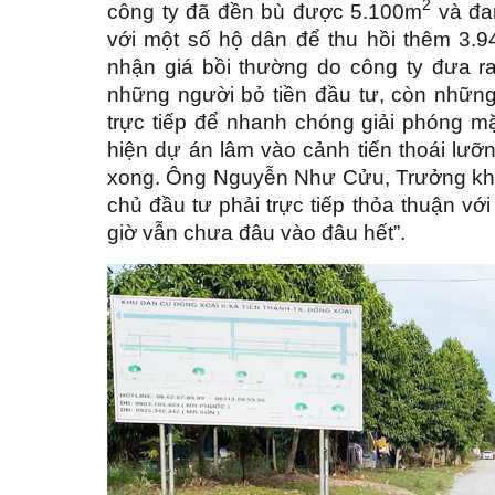
2
công ty đã đền bù được 5.100m
và đan
với một số hộ dân để thu hồi thêm 3.
nhận giá bồi thường do công ty đưa r
những người bỏ tiền đầu tư, còn những 
trực tiếp để nhanh chóng giải phóng m
hiện dự án lâm vào cảnh tiến thoái lư
xong. Ông Nguyễn Như Cửu, Trưởng khu
chủ đầu tư phải trực tiếp thỏa thuận vớ
giờ vẫn chưa đâu vào đâu hết”.