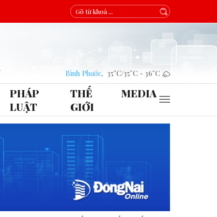
Bình Phước
,
35°C
/
35°C
-
36°C
PHÁP
THẾ
MEDIA
LUẬT
GIỚI