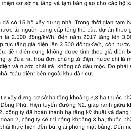
 thiện cơ sở hạ tầng và tạm bàn giao cho các hộ x
n đã có 15 hộ xây dựng nhà. Trong thời gian tạm b
 nước từ nguồn cung cấp tổng thể của dự án theo g
ện là 2.500 đồng/kWh, đến năm 2017 tăng lên 3.0
p tục tăng giá điện lên 3.500 đồng/kWh, còn nước 
ều, tiền điện cũng không được tính theo giá điện b
ông ty đưa ra. Hóa đơn chứng từ điện, nước chỉ là 
 điện và nước phải trả, không có dấu mộc. Do phải
hải “câu điện” bên ngoài khu dân cư.
u tư xây dựng cơ sở hạ tầng khoảng 3,3 ha thuộc ph
u Đồng Phú. Hiện tuyến đường N2, giáp ranh giữa k
 công ty đã hoàn thành hạ tầng kỹ thuật và đang t
đoạn 2, công ty sẽ thi công khoảng 3 ha, thuộc ph
 phải thực hiện đền bù, giải phóng mặt bằng. Đến n