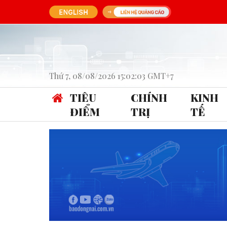
Thứ 7, 08/08/2026 15:02:03 GMT+7
TIÊU
CHÍNH
KINH
ĐIỂM
TRỊ
TẾ