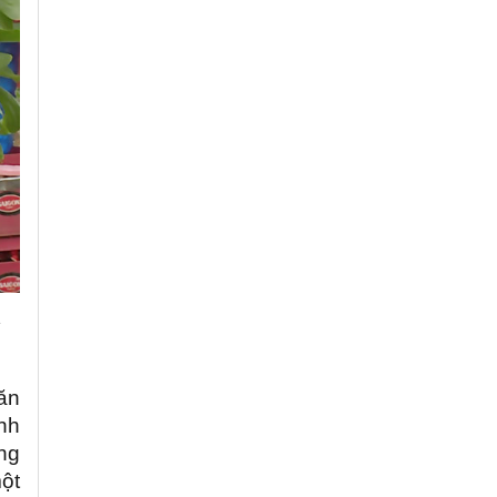
c
ăn
ành
ng
ột