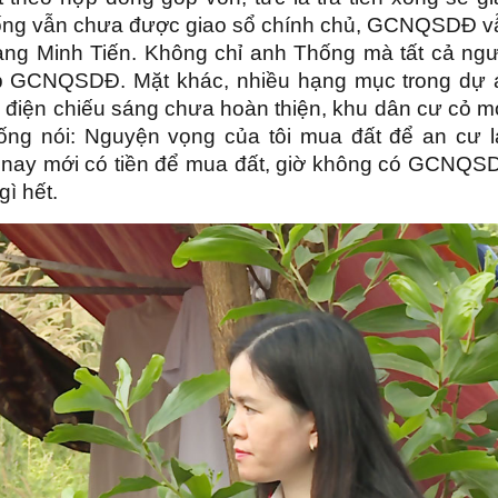
ng vẫn chưa được giao sổ chính chủ, GCNQSDĐ v
ang Minh Tiến. Không chỉ anh Thống mà tất cả ngư
p GCNQSDĐ. Mặt khác, nhiều hạng mục trong dự 
, điện chiếu sáng chưa hoàn thiện, khu dân cư cỏ m
ng nói: Nguyện vọng của tôi mua đất để an cư l
 nay mới có tiền để mua đất, giờ không có GCNQS
ì hết.