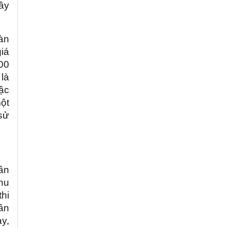
ây
àn
iá
00
là
ậc
một
 sử
ần
hu
hi
ần
ay,