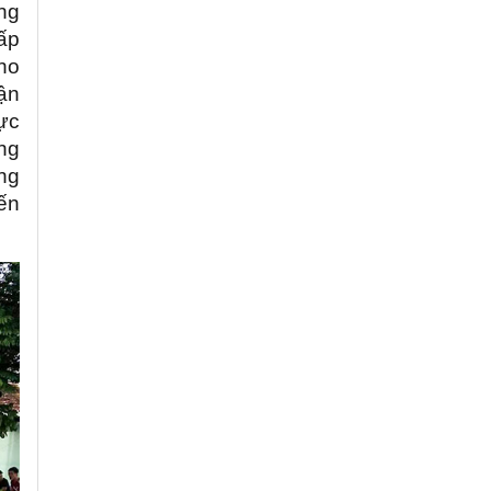
ng
ấp
ho
ận
ực
ng
ng
đến