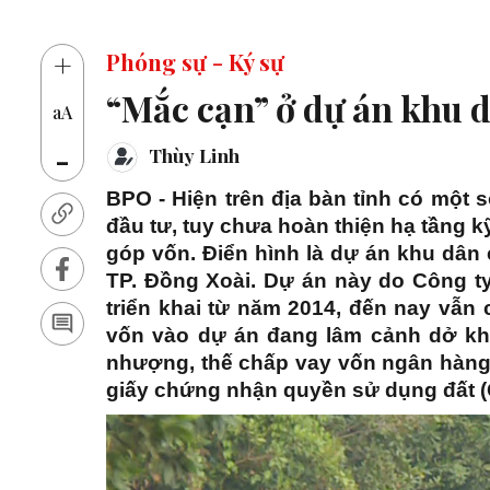
14 t
+
Phóng sự - Ký sự
“Mắc cạn” ở dự án khu 
aA
-
Thùy Linh
BPO - Hiện trên địa bàn tỉnh có mộ
đầu tư, tuy chưa hoàn thiện hạ tầng 
góp vốn. Điển hình là dự án khu dân
TP. Đồng Xoài. Dự án này do Công t
triển khai từ năm 2014, đến nay vẫ
vốn vào dự án đang lâm cảnh dở kh
nhượng, thế chấp vay vốn ngân hàng đ
giấy chứng nhận quyền sử dụng đất