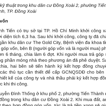
kỹ thuật trong khu dân cư Ðồng Xoài 2, phường Tiế
nh, TP. Ðồng Xoài
 vốn
 Tiến có trụ sở tại TP. Hồ Chí Minh khởi công x
diện tích 6,3 ha. Sau khi khởi công, công ty đã c
í gần khu dân cư The Gold City, Bệnh viện đa khoa t
góp vốn, bên B (người góp vốn và là người mua) ph
ơn 6 tháng, chia làm 6 đợt. Khi người mua trả góp 
 công phần móng nhà theo phương án đã phê duyệt. 
hia, hai bên sẽ tiến hành ký kết hợp đồng chuy
 các thủ tục cần thiết để cấp GCNQSDĐ cho bên 
iết kế của công ty và nhà thầu phải ký kết hợp đồ
c khi thi công.
guyễn Đình Thống ở khu phố 2, phường Tiến Thành 
iệu đồng trong khu dân cư Đồng Xoài 2. Khi mua đất, 
 theo hợp đồng góp vốn, tức là trả tiền xong sẽ gi