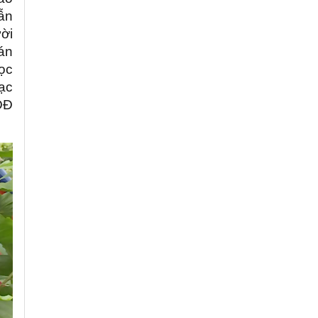
ẫn
ời
án
ọc
ạc
DĐ