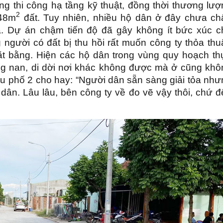
g thi công hạ tầng kỹ thuật, đồng thời thương lượ
2
948m
đất. Tuy nhiên, nhiều hộ dân ở đây chưa ch
a. Dự án chậm tiến độ đã gây không ít bức xúc c
người có đất bị thu hồi rất muốn công ty thỏa thu
ặt bằng. Hiện các hộ dân trong vùng quy hoạch th
ỡng nan, di dời nơi khác không được mà ở cũng khô
 phố 2 cho hay: “Người dân sẵn sàng giải tỏa như
i dân. Lâu lâu, bên công ty về đo vẽ vậy thôi, chứ 