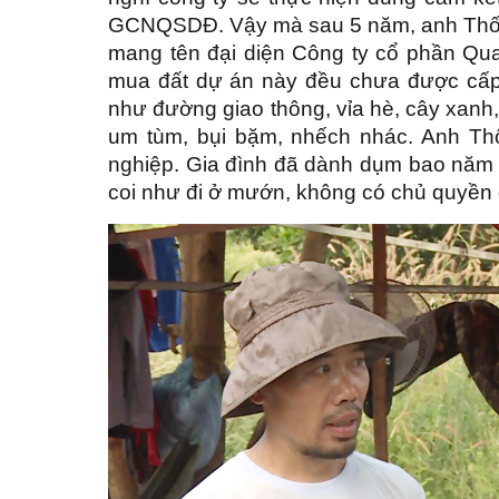
GCNQSDĐ. Vậy mà sau 5 năm, anh Thố
mang tên đại diện Công ty cổ phần Qu
mua đất dự án này đều chưa được cấ
như đường giao thông, vỉa hè, cây xanh
um tùm, bụi bặm, nhếch nhác. Anh Thố
nghiệp. Gia đình đã dành dụm bao năm
coi như đi ở mướn, không có chủ quyền g