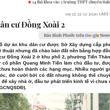
hủ khoa vào 2 trường THPT chuyên tỉnh Bình Phước.
Công bố
09:37, 22/12/2020 GMT
dân cư Ðồng Xoài 2
t số dự án khu dân cư được Sở Xây dựng cấp ph
kỹ thuật nhưng đã chào bán đất nền bằng hợp đồ
 cư Đồng Xoài 2 ở khu phố 2, phường Tiến Thàn
y cổ phần Quang Minh Tiến làm chủ đầu tư, đư
n chưa hoàn thành các hạng mục. Nhiều người g
óc, dở cười bởi có đất nhưng không thể chuy
ể xây nhà ở, đầu tư phát triển kinh tế vì chưa 
 (GCNQSDĐ).