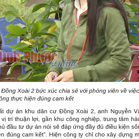
ồng Xoài 2 bức xúc chia sẻ với phóng viên về việ
ông thực hiện đúng cam kết
ất dự án khu dân cư Đồng Xoài 2, anh Nguyễn V
vị trí thuận lợi, gần khu công nghiệp, trung tâm h
ủ đầu tư dự án nói sẽ đáp ứng đầy đủ điều kiện số
n đúng cam kết”. Hiện công ty chỉ cho xây dựng m