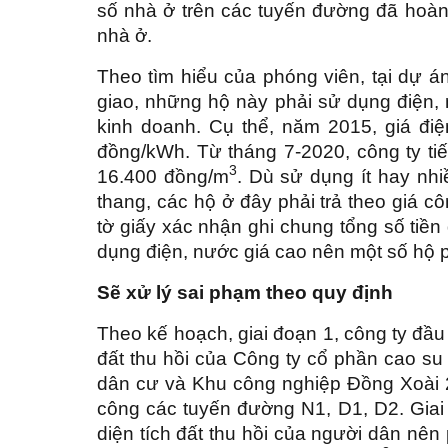
số nhà ở trên các tuyến đường đã hoàn
nhà ở.
Theo tìm hiểu của phóng viên, tại dự á
giao, những hộ này phải sử dụng điện,
kinh doanh. Cụ thể, năm 2015, giá đi
đồng/kWh. Từ tháng 7-2020, công ty tiế
3
16.400 đồng/m
. Dù sử dụng ít hay nhi
thang, các hộ ở đây phải trả theo giá c
tờ giấy xác nhận ghi chung tổng số tiền
dụng điện, nước giá cao nên một số hộ p
Sẽ xử lý sai phạm theo quy định
Theo kế hoạch, giai đoạn 1, công ty đầ
đất thu hồi của Công ty cổ phần cao s
dân cư và Khu công nghiệp Đồng Xoài 2,
công các tuyến đường N1, D1, D2. Giai 
diện tích đất thu hồi của người dân nên