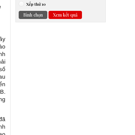
Xếp thứ 10
n
Bình chọn
Xem kết quả
ây
hào
ỉnh
ải
số
Sau
ển
B.
ng
đã
anh
ao