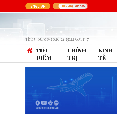
Thứ 5, 06/08/2026 21:25:22 GMT+7
TIÊU
CHÍNH
KINH
ĐIỂM
TRỊ
TẾ