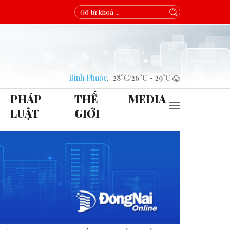
Bình Phước
,
28°C
/
26°C
-
29°C
PHÁP
THẾ
MEDIA
LUẬT
GIỚI