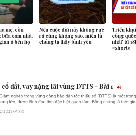
ha mẹ, còn
Nếu cuộc đời này không rực
Triển kha
 bữa cơm nhà,
rỡ cũng không sao, miễn là
công quốc 
gian ở bên họ
chúng ta thấy bình yên
nhất’ từ 1
#shorts
cố đất, vay nặng lãi vùng DTTS - Bài 1
Giảm nghèo trong vùng đồng bào dân tộc thiểu số (DTTS) là một tron
ương lớn, được lãnh đạo tỉnh đặc biệt quan tâm. Bằng chứng là thời gian
2/2021 05:00