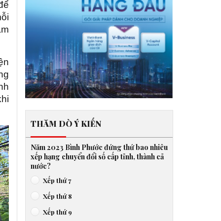
để
ỗi
Năm
ện
ng
Anh
hi
THĂM DÒ Ý KIẾN
Năm 2023 Bình Phước đứng thứ bao nhiêu
xếp hạng chuyển đổi số cấp tỉnh, thành cả
nước?
Xếp thứ 7
Xếp thứ 8
Xếp thứ 9