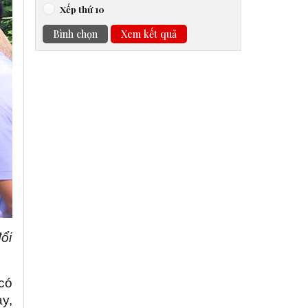
Xếp thứ 10
Bình chọn
Xem kết quả
ổi
có
y,