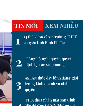
TIN MỚI
XEM NHIỀU
1
14 thủ khoa vào 2 trường THPT
chuyên tỉnh Bình Phước
2
Công bố nghị quyết, quyết
định tại các xã, phường
ASEAN thúc đẩy bình đẳng giới
3
trong kinh doanh và nhân
quyền
next
FIFA thừa nhận mặt sân Club
4
World Cup tại Mỹ “không đạt