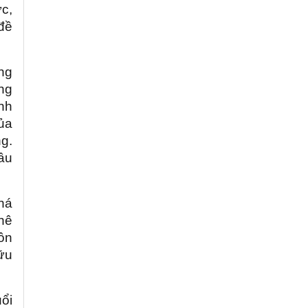
c,
đề
ng
ung
nh
ủa
g.
ầu
khá
phê
đôn
ữu
ổi