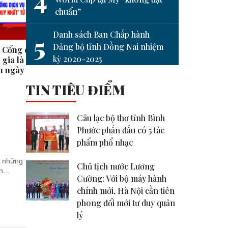
chuẩn”
Danh sách Ban Chấp hành
5
Đảng bộ tỉnh Đồng Nai nhiệm
i Cổng dịch vụ
Hạnh phúc là khi ta nhận ra
Tạm d
kỳ 2020-2025
gia là ‘cửa số duy
mình có đủ #shorts
thuế đ
8h ngày 27-6
#shor
TIN TIÊU ĐIỂM
Câu lạc bộ thơ tỉnh Bình
Phước phấn đấu có 5 tác
phẩm phổ nhạc
g những
Chủ tịch nước Lương
...
Cường: Với bộ máy hành
chính mới, Hà Nội cần tiên
phong đổi mới tư duy quản
lý