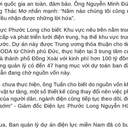
ới quốc gia an toàn, đảm bảo. Ông Nguyễn Minh Đứ
g Thác Mơ nhấn mạnh: “Năm nào chúng tôi cũng 
 đều nhận được những lời hứa”.
ực Phước Long cho biết: Khu vực nêu trên nằm tro
ấp và phát triển lưới điện trung, hạ thế khu vực tr
Phước. Dự án này được Trung ương thỏa thuận cho tỉ
ODA từ Chính phủ Đức, thực hiện tại 3 trung tâm c
và thành phố Đồng Xoài với kinh phí hơn 100 tỷ đồn
ong quản lý có đến 47 hạng mục với dự toán ban đ
vẫn đang chờ nguồn vốn này.
án chưa thực hiện, ông Tuấn cho biết do nguồn vốn 
iá vật tư tăng, một số thiết kế cũng thay đổi nên việc 
 của người dân, ngành điện cũng tiếp tục theo dõi, 
g sớm” - Giám đốc Điện lực Phước Long Nguyễn H
ua, Ban quản lý dự án điện lực miền Nam đã có bu