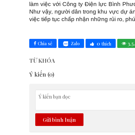
làm việc với Công ty Điện lực Bình Phướ
Như vậy, người dân trong khu vực dự án
việc tiếp tục chấp nhận những rủi ro, ph
0
3,5
Zalo
Chia sẻ
thích
TỪ KHÓA
Ý kiến (
0
)
Gửi bình luận