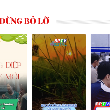
ĐỪNG BỎ LỠ