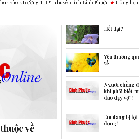
rường THPT chuyên tỉnh Bình Phước.
Công bố nghị quyết, quy
Hết dại?
Yêu thương qu
về
Người chồng đ
khi phải biết “
dao dạy vợ”!
Em đang bị lợi
dụng!
thuộc về