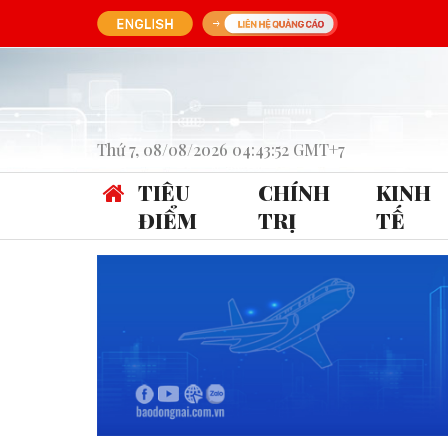
Thứ 7, 08/08/2026 04:43:52 GMT+7
TIÊU
CHÍNH
KINH
ĐIỂM
TRỊ
TẾ