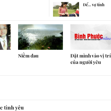
Để... vợ tính
Niềm đau
Đặt mình vào vị tr
của người yêu
c tình yêu