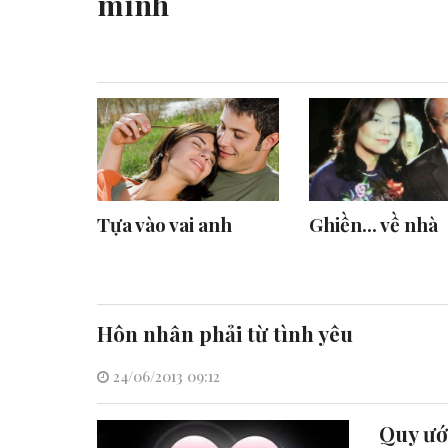
mình
Tựa vào vai anh
Ghiền... về nhà
Hôn nhân phải từ tình yêu
24/06/2013 09:12
Quy ướ