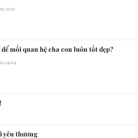
13 11:10
 để mối quan hệ cha con luôn tốt đẹp?
13 14:04
!
i yêu thương