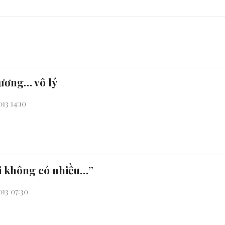
ương… vô lý
13 14:10
i không có nhiều…”
13 07:30