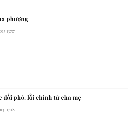
oa phượng
13 13:57
 đối phó, lỗi chính từ cha mẹ
13 07:18