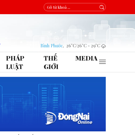
Bình Phước
,
26°C
/
26°C
-
29°C
PHÁP
THẾ
MEDIA
LUẬT
GIỚI