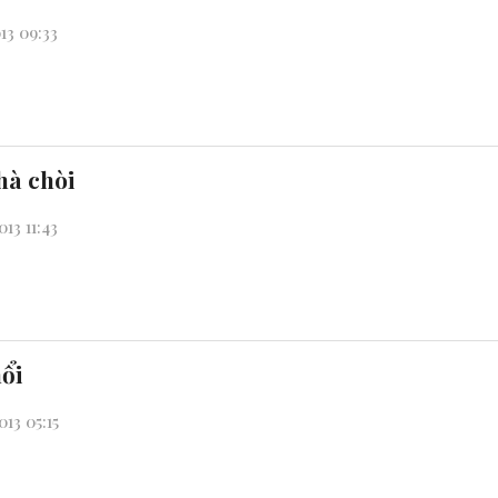
13 09:33
hà chòi
13 11:43
ổi
13 05:15