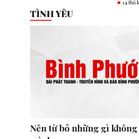
14 thủ khoa vào 2 t
TÌNH YÊU
Nên từ bỏ những gì không 