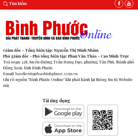
Tìm kiếm
Giám đốc - Tổng biên tập: Nguyễn Thị Minh Nhâm
Phó giám đốc - Phó tổng biên tập: Phan Văn Thảo - Cao Minh Trực
Toà soạn: 228, tuyến đường Trần Hưng Đạo, phường Tân Phú, thành phố
Đồng Xoài, tỉnh Bình Phước
Email:
baodientu@baobinhphuoc.com.vn
Ghi rõ nguồn "Bình Phước Online" khi phát hành lại thông tin từ Website
này
Tải ứng dụng