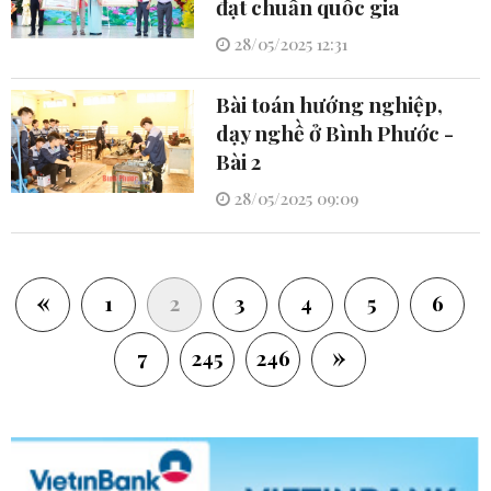
đạt chuẩn quốc gia
28/05/2025 12:31
Bài toán hướng nghiệp,
dạy nghề ở Bình Phước -
Bài 2
28/05/2025 09:09
«
(current)
1
2
3
4
5
6
»
7
245
246