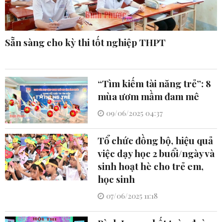
Sẵn sàng cho kỳ thi tốt nghiệp THPT
“Tìm kiếm tài năng trẻ”: 8
mùa ươm mầm đam mê
09/06/2025 04:37
Tổ chức đồng bộ, hiệu quả
việc dạy học 2 buổi/ngày và
sinh hoạt hè cho trẻ em,
học sinh
07/06/2025 11:18