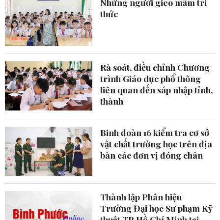
Những người gieo mầm tri
thức
Rà soát, điều chỉnh Chương
trình Giáo dục phổ thông
liên quan đến sáp nhập tỉnh,
thành
Binh đoàn 16 kiểm tra cơ sở
vật chất trường học trên địa
bàn các đơn vị đóng chân
Thành lập Phân hiệu
Trường Đại học Sư phạm Kỹ
thuật TP.Hồ Chí Minh tại