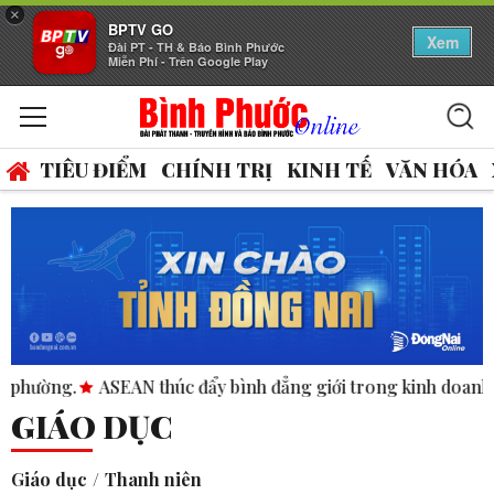
×
BPTV GO
Xem
Đài PT - TH & Báo Bình Phước
Miễn Phí - Trên Google Play
TIÊU ĐIỂM
CHÍNH TRỊ
KINH TẾ
VĂN HÓA
N thúc đẩy bình đẳng giới trong kinh doanh và nhân quyền.
GIÁO DỤC
Giáo dục
Thanh niên