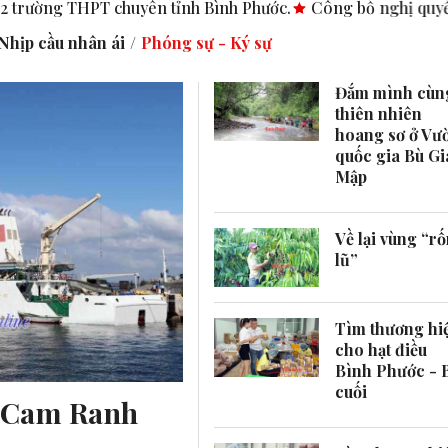
uyên tỉnh Bình Phước.
Công bố nghị quyết, quyết định tại c
Nhịp cầu nhân ái
Phóng sự - Ký sự
Đắm mình cùn
thiên nhiên
hoang sơ ở Vư
quốc gia Bù Gi
Mập
Về lại vùng “r
lũ”
Tìm thương hi
cho hạt điều
Bình Phước - 
cuối
g Cam Ranh