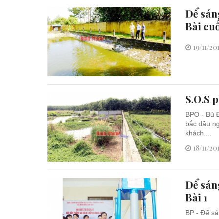
Để sán
Bài cu
19/11/20
S.O.S 
BPO - Bù Đ
bắc đầu ng
khách....
18/11/20
Để sán
Bài 1
BP - Để sá