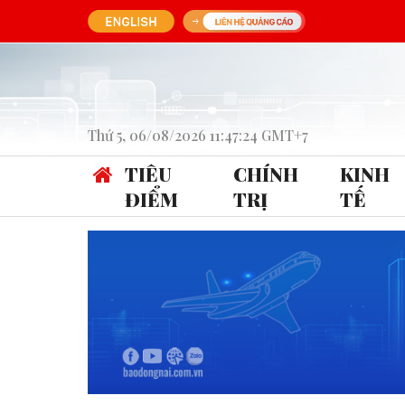
Thứ 5, 06/08/2026 11:47:24 GMT+7
TIÊU
CHÍNH
KINH
ĐIỂM
TRỊ
TẾ