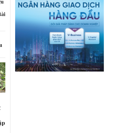
ệu
Bài
u
g
ập