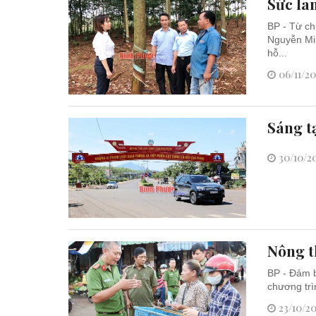
Sức la
BP - Từ ch
Nguyễn Min
hỗ...
06/11/20
Sáng t
30/10/20
Nông t
BP - Đảm b
chương trì
23/10/20