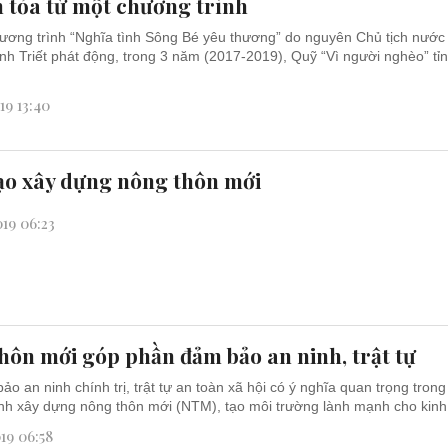
n tỏa từ một chương trình
ương trình “Nghĩa tình Sông Bé yêu thương” do nguyên Chủ tịch nước
h Triết phát động, trong 3 năm (2017-2019), Quỹ “Vì người nghèo” tỉ
19 13:40
ạo xây dựng nông thôn mới
19 06:23
hôn mới góp phần đảm bảo an ninh, trật tự
ảo an ninh chính trị, trật tự an toàn xã hội có ý nghĩa quan trọng trong
nh xây dựng nông thôn mới (NTM), tạo môi trường lành mạnh cho kinh.
19 06:58