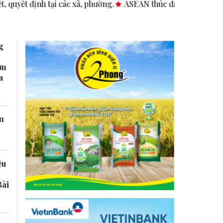
ác xã, phường.
ASEAN thúc đẩy bình đẳng giới trong kinh do
g
ờn
a
ốn
ệu
Bài