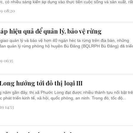
ực, có nhiều sáng kiến áp dụng vào thực tiễn cuộc sống và sản xuất, rất
19 08:20
áp hiệu quả để quản lý, bảo vệ rừng
giao quản lý và bảo vệ hơn 40 ngàn héc ta rừng trên địa bàn, những
Ban quản lý rừng phòng hộ huyện Bù Đăng (BQLRPH Bù Đăng) đã triể
19 06:15
ong hướng tới đô thị loại III
 năm gần đây, thị xã Phước Long đạt được nhiều thành tựu nổi bật tr
c phát triển kinh tế, xã hội, quốc phòng, an ninh. Trong đó, tốc độ...
19 14:53