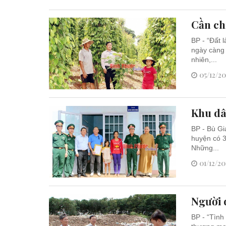
Cần ch
BP - “Đất 
ngày càng 
nhiên,...
05/12/20
Khu dâ
BP - Bù Gi
huyện có 3
Những...
01/12/20
Người 
BP - “Tình