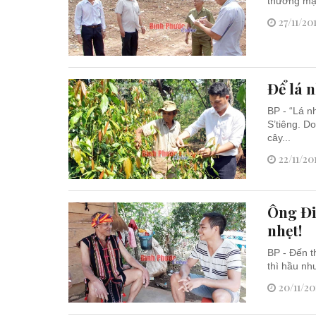
thương mại
27/11/20
Để lá 
BP - “Lá 
S’tiêng. D
cây...
22/11/20
Ông Đi
nhẹt!
BP - Đến t
thì hầu như
20/11/20