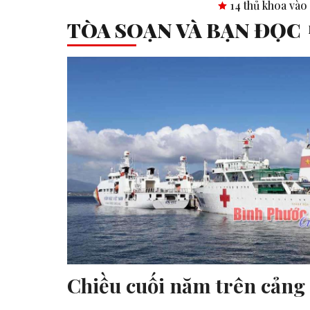
14 thủ khoa vào 2 trường THPT ch
TÒA SOẠN VÀ BẠN ĐỌC
Chiều cuối năm trên cản