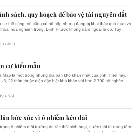
ính sách, quy hoạch để bảo vệ tài nguyên đất
là cơ thể sống, nó cũng có hô hấp nhưng đang bị khai thác quá mức và
thoái hóa nghiêm trọng. Bình Phước không nằm ngoại lệ đó. Tuy
19 06:41
n cư kiểu mẫu
a Mập là một trong những địa bàn khó khăn nhất của tỉnh. Hiện nay,
 xã, 22 thôn thuộc diện đặc biệt khó khăn với hơn 2.700 hộ nghèo.
19 08:51
dân bức xúc vì ô nhiễm kéo dài
 trạng ô nhiễm môi trường do rác thải sinh hoạt, nước thải từ trung tâm