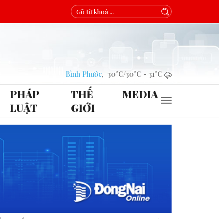
Bình Phước
,
30°C
/
30°C
-
31°C
PHÁP
THẾ
MEDIA
LUẬT
GIỚI