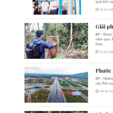
quả tích c
16/11/20
Giải ph
BP - Được 
năm qua, 
khai...
13/11/20
Phước L
BP - Những
các lĩnh vự
06/11/20