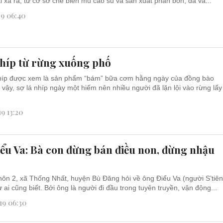
 xả ra, từ cơ sở chế biến mủ cao su và sản xuất phân bón, đã và...
19 06:40
nhíp từ rừng xuống phố
nhíp được xem là sản phẩm “bám” bữa cơm hằng ngày của đồng bào
o vậy, sợ lá nhíp ngày một hiếm nên nhiều người đã lặn lội vào rừng lấy
19 13:20
ểu Va: Bà con đừng bán điều non, đừng nhậu
hôn 2, xã Thống Nhất, huyện Bù Đăng hỏi về ông Điểu Va (người S’tiê
 ai cũng biết. Bởi ông là người đi đầu trong tuyên truyền, vận động...
19 06:30