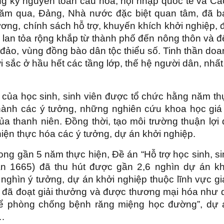
rong kỷ nguyên toàn cầu hóa, hội nhập quốc tế và C
ăm qua, Đảng, Nhà nước đặc biệt quan tâm, đã b
ương, chính sách hỗ trợ, khuyến khích khởi nghiệp, 
 lan tỏa rộng khắp từ thành phố đến nông thôn và 
i đảo, vùng đồng bào dân tộc thiểu số. Tinh thần do
 sắc ở hầu hết các tầng lớp, thế hệ người dân, nhất
a của học sinh, sinh viên được tổ chức hằng năm th
 thành các ý tưởng, những nghiên cứu khoa học giá 
a thanh niên. Đồng thời, tạo môi trường thuận lợi 
 hiện thực hóa các ý tưởng, dự án khởi nghiệp.
ng gần 5 năm thực hiện, Đề án “Hỗ trợ học sinh, s
n 1665) đã thu hút được gần 2,6 nghìn dự án kh
ghìn ý tưởng, dự án khởi nghiệp thuộc lĩnh vực gi
án đã đoạt giải thưởng và được thương mại hóa như
 phòng chống bệnh răng miệng học đường”, dự a
g…