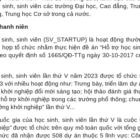
 sinh, sinh viên các trường Đại học, Cao đẳng, Tru
, Trung học Cơ sở trong cả nước.
thanh niên
c sinh, sinh viên (SV_STARTUP) là hoạt động thườ
 hợp tổ chức nhằm thực hiện đề án “Hỗ trợ học sin
theo quyết định số 1665/QĐ-TTg ngày 30-10-2017 c
sinh, sinh viên lần thứ V năm 2023 được tổ chức t
 với nhiều hoạt động như: Trưng bày, triển lãm dự
 khởi nghiệp đổi mới sáng tạo; hội thảo đánh giá t
g hỗ trợ khởi nghiệp trong các trường phổ thông; ch
ởng khởi nghiệp" lần thứ V...
c gia của học sinh, sinh viên lần thứ V là cuộc t
ghiệp” được tổ chức trên quy mô toàn quốc với tổng 
 chức đã nhận được 508 dự án thuộc 5 lĩnh vực: Cô