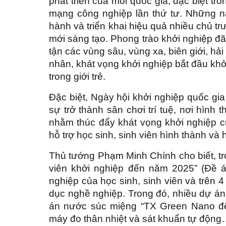
phát triển của mỗi quốc gia, đặc biệt t
mạng công nghiệp lần thứ tư. Những n
hành và triển khai hiệu quả nhiều chủ tr
mới sáng tạo. Phong trào khởi nghiệp đã
tận các vùng sâu, vùng xa, biên giới, hả
nhân, khát vọng khởi nghiệp bắt đầu khởi
trong giới trẻ.
Đặc biệt, Ngày hội khởi nghiệp quốc gi
sự trở thành sân chơi trí tuệ, nơi hình
nhằm thúc đẩy khát vọng khởi nghiệp củ
hỗ trợ học sinh, sinh viên hình thành và
Thủ tướng Phạm Minh Chính cho biết, tro
viên khởi nghiệp đến năm 2025” (Đề á
nghiệp của học sinh, sinh viên và trên 4 n
dục nghề nghiệp. Trong đó, nhiều dự 
án nước súc miệng “TX Green Nano để
máy đo thân nhiệt và sát khuẩn tự độn