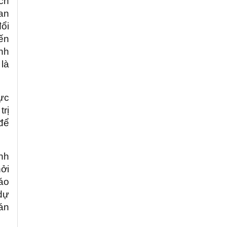
ách
an
đổi
đến
anh
 là
ực
trị
để
inh
ởi
áo
 dự
́n