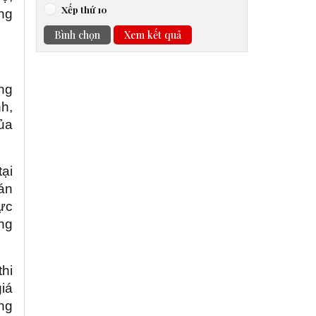
Xếp thứ 10
ng
Bình chọn
Xem kết quả
ng
h,
ủa
ại
 án
hực
ung
hi
giá
ng