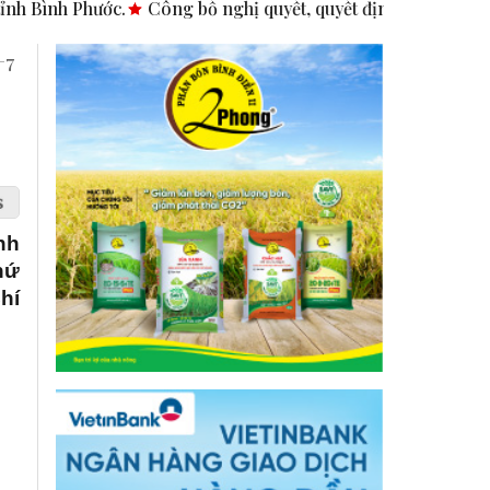
Công bố nghị quyết, quyết định tại các xã, phường.
ASEAN t
+7
nh
hứ
hí