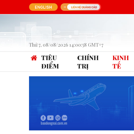
Thứ 7, 08/08/2026 14:00:58 GMT+7
TIÊU
CHÍNH
KINH
ĐIỂM
TRỊ
TẾ