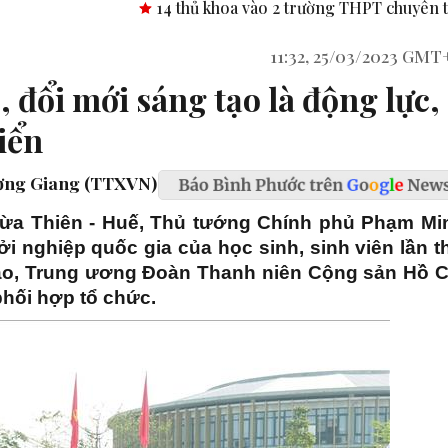
14 thủ khoa vào 2 trường THPT chuyên tỉnh Bình Phước.
11:32, 25/03/2023 GMT
 đổi mới sáng tạo là động lực,
iển
ương Giang (TTXVN)
Thừa Thiên - Huế, Thủ tướng Chính phủ Phạm Mi
i nghiệp quốc gia của học sinh, sinh viên lần t
ạo, Trung ương Đoàn Thanh niên Cộng sản Hồ C
hối hợp tổ chức.