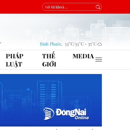
Bình Phước
,
33°C
/
33°C
-
35°C
PHÁP
THẾ
MEDIA
LUẬT
GIỚI