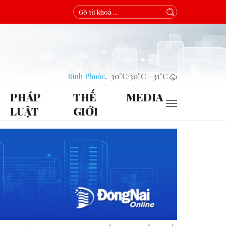
Bình Phước
,
30°C
/
30°C
-
31°C
PHÁP
THẾ
MEDIA
LUẬT
GIỚI