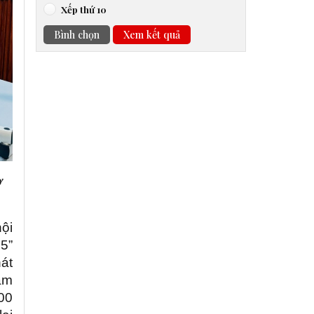
Xếp thứ 10
Bình chọn
Xem kết quả
ợ
ội
5”
hát
ăm
400