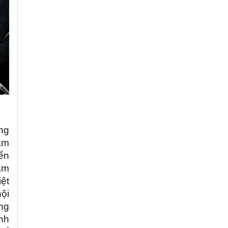
óng
àm
ển
ăm
ệt
hội
ng
nh