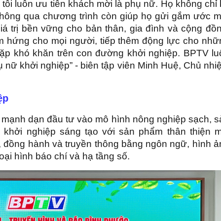
tôi luôn ưu tiên khách mời là phụ nữ. Họ không chỉ
thông qua chương trình còn giúp họ gửi gắm ước m
á trị bền vững cho bản thân, gia đình và cộng đồn
m hứng cho mọi người, tiếp thêm động lực cho nhữ
gặp khó khăn trên con đường khởi nghiệp. BPTV lu
nữ khởi nghiệp” - biên tập viên Minh Huệ, Chủ nhi
iệp
 mạnh dạn đầu tư vào mô hình nông nghiệp sạch, s
 khởi nghiệp sáng tạo với sản phẩm thân thiện m
, đồng hành và truyền thông bằng ngôn ngữ, hình ả
oại hình báo chí và hạ tầng số.