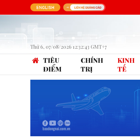
Thứ 6, 07/08/2026 12:32:43 GMT+7
TIÊU
CHÍNH
KINH
ĐIỂM
TRỊ
TẾ