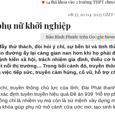
14 thủ khoa vào 2 trường THPT chuyên tỉnh Bình Phước.
Côn
08:57, 10/04/2025 GMT
hụ nữ khởi nghiệp
ầy thử thách, đòi hỏi ý chí, sự bền bỉ và tinh th
n đường ấy lại càng gian nan hơn khi họ phải đ
nh kiến xã hội, trách nhiệm gia đình, thiếu cơ h
ết nối thị trường… Trong bối cảnh đó, truyền thô
 việc tiếp sức, truyền cảm hứng, cổ vũ, hỗ trợ c
hí, truyền thông chủ lực của tỉnh, Đài Phát thanh
ác định tuyên truyền hiệu quả Đề án 939 “Hỗ trợ p
hông chỉ là nhiệm vụ mà còn là sứ mệnh xây dựng m
a khóa giúp phụ nữ mở cánh cửa ước mơ, tạo sinh k