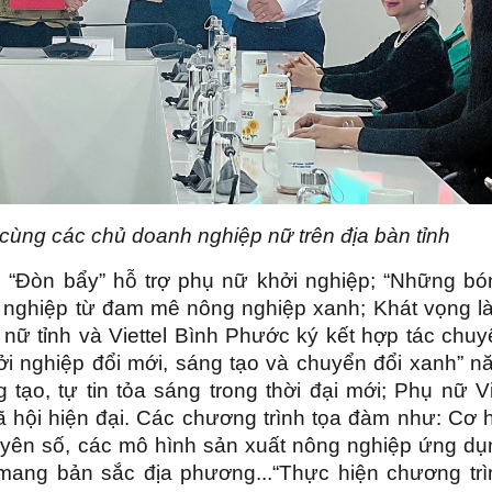
cùng các chủ doanh nghiệp nữ trên địa bàn tỉnh
hư: “Đòn bẩy” hỗ trợ phụ nữ khởi nghiệp; “Những b
ởi nghiệp từ đam mê nông nghiệp xanh; Khát vọng l
 nữ tỉnh và Viettel Bình Phước ký kết hợp tác chuy
ởi nghiệp đổi mới, sáng tạo và chuyển đổi xanh” n
ạo, tự tin tỏa sáng trong thời đại mới; Phụ nữ Vi
xã hội hiện đại. Các chương trình tọa đàm như: Cơ 
uyên số, các mô hình sản xuất nông nghiệp ứng dụ
ng bản sắc địa phương...“Thực hiện chương trì