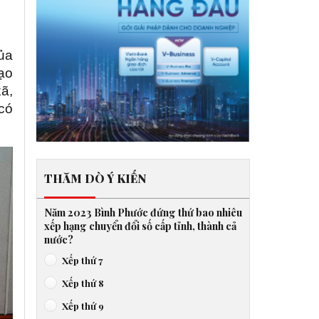
ủa
ạo
ã,
có
THĂM DÒ Ý KIẾN
Năm 2023 Bình Phước đứng thứ bao nhiêu
xếp hạng chuyển đổi số cấp tỉnh, thành cả
nước?
Xếp thứ 7
Xếp thứ 8
Xếp thứ 9