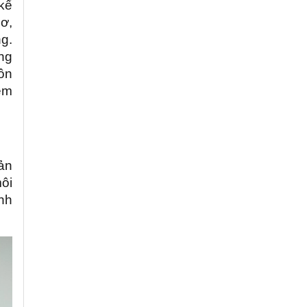
 kể
ơ,
g.
ng
ôn
ệm
ản
ôi
nh