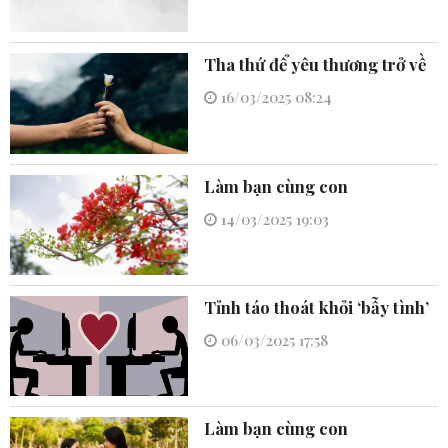
Tha thứ để yêu thương trở về
16/03/2025 08:24
Làm bạn cùng con
14/03/2025 19:03
Tỉnh táo thoát khỏi ‘bẫy tình’
06/03/2025 17:58
Làm bạn cùng con