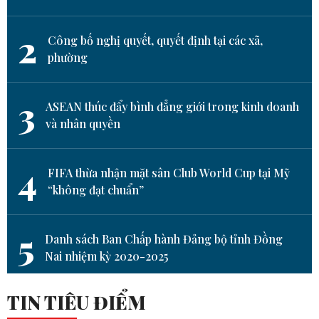
2
Công bố nghị quyết, quyết định tại các xã,
phường
3
ASEAN thúc đẩy bình đẳng giới trong kinh doanh
và nhân quyền
4
FIFA thừa nhận mặt sân Club World Cup tại Mỹ
“không đạt chuẩn”
5
Danh sách Ban Chấp hành Đảng bộ tỉnh Đồng
Nai nhiệm kỳ 2020-2025
TIN TIÊU ĐIỂM