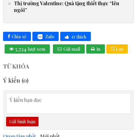
Thị trường Valentine: Quà tặng thiết thực “lên
ngôi”
0
Zalo
Chia sẻ
thích
5,724
lượt xem
Gửi mail
In
Lưu
TỪ KHÓA
Ý kiến (
0
)
Gửi bình luận
Quan tâm nhất
Mới nhất