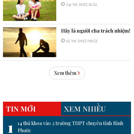
24/01/2025 11:22
Hãy là người cha trách nhiệm!
12/01/2025 09:52
Xem thêm
TIN MỚI
XEM NHIỀU
1
14 thủ khoa vào 2 trường THPT chuyên tỉnh Bình
Phước