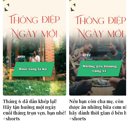
Tháng 6 đã dần khép lại!
Nếu bạn còn cha mẹ, còn
Hãy tận hưởng một ngày
được ăn những bữa cơm nh
cuối tháng trọn vẹn, bạn nhé!
hãy dành thời gian ở bên h
#shorts
#shorts