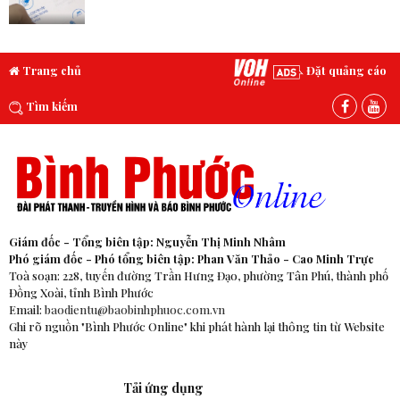
Trang chủ
Đặt quảng cáo
Tìm kiếm
Giám đốc - Tổng biên tập: Nguyễn Thị Minh Nhâm
Phó giám đốc - Phó tổng biên tập: Phan Văn Thảo - Cao Minh Trực
Toà soạn: 228, tuyến đường Trần Hưng Đạo, phường Tân Phú, thành phố
Đồng Xoài, tỉnh Bình Phước
Email:
baodientu@baobinhphuoc.com.vn
Ghi rõ nguồn "Bình Phước Online" khi phát hành lại thông tin từ Website
này
Tải ứng dụng