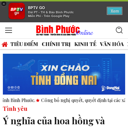
×
BPTV GO
Xem
Đài PT - TH & Báo Bình Phước
Miễn Phí - Trên Google Play
TIÊU ĐIỂM
CHÍNH TRỊ
KINH TẾ
VĂN HÓA
ước.
Công bố nghị quyết, quyết định tại các xã, phường.
AS
Tình yêu
Ý nghĩa của hoa hồng và