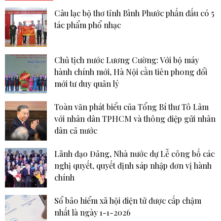
Câu lạc bộ thơ tỉnh Bình Phước phấn đấu có 5
tác phẩm phổ nhạc
Chủ tịch nước Lương Cường: Với bộ máy
hành chính mới, Hà Nội cần tiên phong đổi
mới tư duy quản lý
Toàn văn phát biểu của Tổng Bí thư Tô Lâm
với nhân dân TPHCM và thông điệp gửi nhân
dân cả nước
Lãnh đạo Đảng, Nhà nước dự Lễ công bố các
nghị quyết, quyết định sáp nhập đơn vị hành
chính
Sổ bảo hiểm xã hội điện tử được cấp chậm
nhất là ngày 1-1-2026