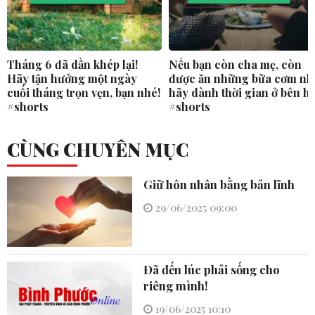
Tháng 6 đã dần khép lại!
Nếu bạn còn cha mẹ, còn
Hãy tận hưởng một ngày
được ăn những bữa cơm nh
cuối tháng trọn vẹn, bạn nhé!
hãy dành thời gian ở bên h
#shorts
#shorts
CÙNG CHUYÊN MỤC
Giữ hôn nhân bằng bản lĩnh
29/06/2025 09:00
Đã đến lúc phải sống cho
riêng mình!
19/06/2025 10:10