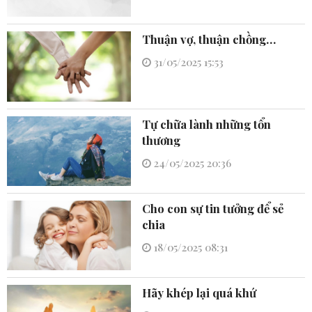
Thuận vợ, thuận chồng…
31/05/2025 15:53
Tự chữa lành những tổn
thương
24/05/2025 20:36
Cho con sự tin tưởng để sẻ
chia
18/05/2025 08:31
Hãy khép lại quá khứ