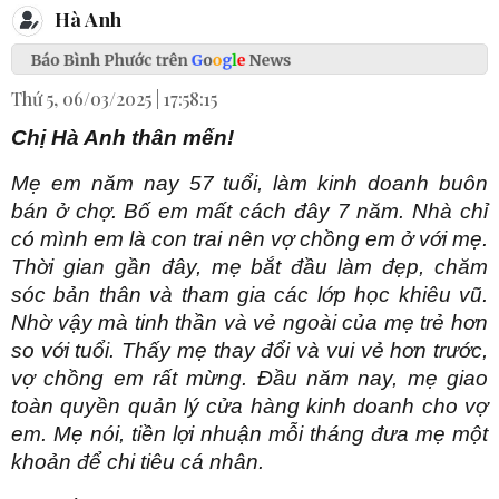
Hà Anh
Thứ 5, 06/03/2025 | 17:58:15
Chị Hà Anh thân mến!
Mẹ em năm nay 57 tuổi, làm kinh doanh buôn
bán ở chợ. Bố em mất cách đây 7 năm. Nhà chỉ
có mình em là con trai nên vợ chồng em ở với mẹ.
Thời gian gần đây, mẹ bắt đầu làm đẹp, chăm
sóc bản thân và tham gia các lớp học khiêu vũ.
Nhờ vậy mà tinh thần và vẻ ngoài của mẹ trẻ hơn
so với tuổi. Thấy mẹ thay đổi và vui vẻ hơn trước,
vợ chồng em rất mừng. Đầu năm nay, mẹ giao
toàn quyền quản lý cửa hàng kinh doanh cho vợ
em. Mẹ nói, tiền lợi nhuận mỗi tháng đưa mẹ một
khoản để chi tiêu cá nhân.