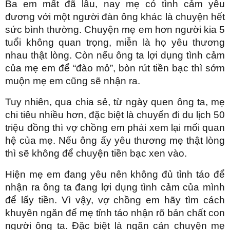
Ba em mất đã lâu, nay mẹ có tình cảm yêu
đương với một người đàn ông khác là chuyện hết
sức bình thường. Chuyện mẹ em hơn người kia 5
tuổi không quan trọng, miễn là họ yêu thương
nhau thật lòng. Còn nếu ông ta lợi dụng tình cảm
của mẹ em để “đào mỏ”, bòn rút tiền bạc thì sớm
muộn mẹ em cũng sẽ nhận ra.
Tuy nhiên, qua chia sẻ, từ ngày quen ông ta, mẹ
chi tiêu nhiều hơn, đặc biệt là chuyến đi du lịch 50
triệu đồng thì vợ chồng em phải xem lại mối quan
hệ của mẹ. Nếu ông ấy yêu thương mẹ thật lòng
thì sẽ không để chuyện tiền bạc xen vào.
Hiện mẹ em đang yêu nên không đủ tỉnh táo để
nhận ra ông ta đang lợi dụng tình cảm của mình
để lấy tiền. Vì vậy, vợ chồng em hãy tìm cách
khuyên ngăn để mẹ tỉnh táo nhận rõ bản chất con
người ông ta. Đặc biệt là ngăn cản chuyện mẹ