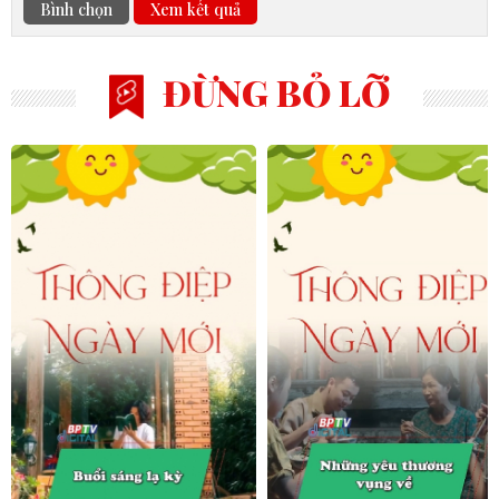
Bình chọn
Xem kết quả
ĐỪNG BỎ LỠ