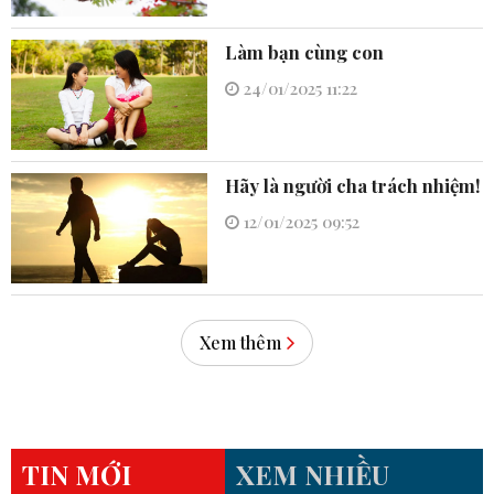
Làm bạn cùng con
24/01/2025 11:22
Hãy là người cha trách nhiệm!
12/01/2025 09:52
Xem thêm
TIN MỚI
XEM NHIỀU