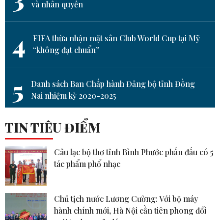
và nhân quyền
4
FIFA thừa nhận mặt sân Club World Cup tại Mỹ
“không đạt chuẩn”
5
Danh sách Ban Chấp hành Đảng bộ tỉnh Đồng
Nai nhiệm kỳ 2020-2025
TIN TIÊU ĐIỂM
Câu lạc bộ thơ tỉnh Bình Phước phấn đấu có 5
tác phẩm phổ nhạc
Chủ tịch nước Lương Cường: Với bộ máy
hành chính mới, Hà Nội cần tiên phong đổi