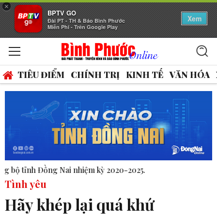
×
BPTV GO
Xem
Đài PT - TH & Báo Bình Phước
Miễn Phí - Trên Google Play
TIÊU ĐIỂM
CHÍNH TRỊ
KINH TẾ
VĂN HÓA
ng Nai nhiệm kỳ 2020-2025.
Tình yêu
Hãy khép lại quá khứ