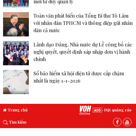
mới tư duy quản lý
Toàn văn phát biểu của Tổng Bí thư Tô Lâm
với nhân dân TPHCM và thông điệp gửi nhân
dân cả nước
Lãnh đạo Đảng, Nhà nước dự Lễ công bố các
nghị quyết, quyết định sáp nhập đơn vị hành
chính
Sổ bảo hiểm xã hội điện tử được cấp chậm
nhất là ngày 1-1-2026
Trang chủ
Đặt quảng cáo
Tìm kiếm