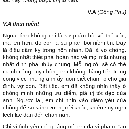
lúc này. Mong được chị tư vấn.
V.A
(Đồng Phú)
V.A thân mến!
Ngoại tình không chỉ là sự phản bội về thể xác,
mà lớn hơn, đó còn là sự phản bội niềm tin. Đây
là điều cấm kỵ trong hôn nhân. Đã là vợ chồng,
không nhất thiết phải hoàn hảo về mọi mặt nhưng
nhất định phải thủy chung. Mỗi người sẽ có thế
mạnh riêng, tuy chồng em không thăng tiến trong
công việc nhưng anh ấy luôn biết chăm lo cho gia
đình, vợ con. Rất tiếc, em đã không nhìn thấy ở
chồng mình những ưu điểm, giá trị tốt đẹp của
anh. Ngược lại, em chỉ nhìn vào điểm yếu của
chồng để so sánh với người khác, khiến suy nghĩ
lệch lạc dẫn đến chán nản.
Chỉ vì tình yêu mù quáng mà em đã vi phạm đạo