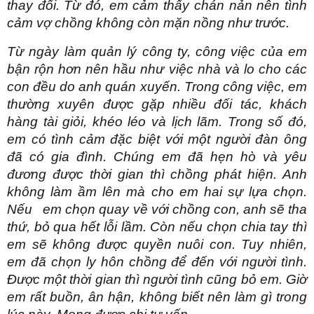
thay đổi. Từ đó, em cảm thấy chán nản nên tình
cảm vợ chồng không còn mặn nồng như trước.
Từ ngày làm quản lý công ty, công việc của em
bận rộn hơn nên hầu như việc nhà và lo cho các
con đều do anh quán xuyến. Trong công việc, em
thường xuyên được gặp nhiều đối tác, khách
hàng tài giỏi, khéo léo và lịch lãm. Trong số đó,
em có tình cảm đặc biệt với một người đàn ông
đã có gia đình. Chúng em đã hẹn hò và yêu
đương được thời gian thì chồng phát hiện. Anh
không làm ầm lên mà cho em hai sự lựa chọn.
Nếu em chọn quay về với chồng con, anh sẽ tha
thứ, bỏ qua hết lỗi lầm. Còn nếu chọn chia tay thì
em sẽ không được quyền nuôi con. Tuy nhiên,
em đã chọn ly hôn chồng để đến với người tình.
Được một thời gian thì người tình cũng bỏ em. Giờ
em rất buồn, ân hận, không biết nên làm gì trong