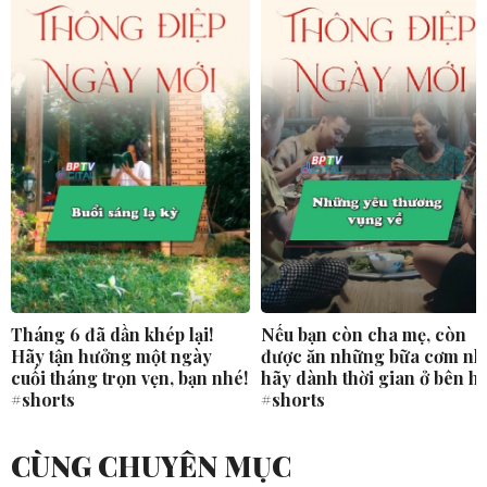
Tháng 6 đã dần khép lại!
Nếu bạn còn cha mẹ, còn
Hãy tận hưởng một ngày
được ăn những bữa cơm nh
cuối tháng trọn vẹn, bạn nhé!
hãy dành thời gian ở bên h
#shorts
#shorts
CÙNG CHUYÊN MỤC