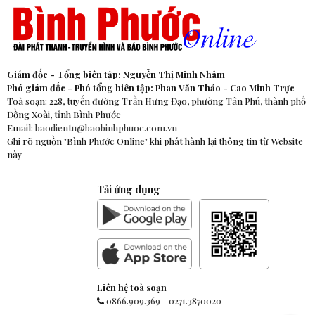
Giám đốc - Tổng biên tập: Nguyễn Thị Minh Nhâm
Phó giám đốc - Phó tổng biên tập: Phan Văn Thảo - Cao Minh Trực
Toà soạn: 228, tuyến đường Trần Hưng Đạo, phường Tân Phú, thành phố
Đồng Xoài, tỉnh Bình Phước
Email:
baodientu@baobinhphuoc.com.vn
Ghi rõ nguồn "Bình Phước Online" khi phát hành lại thông tin từ Website
này
Tải ứng dụng
Liên hệ toà soạn
0866.909.369
-
0271.3870020