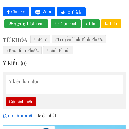
0
Zalo
Chia sẻ
thích
5,796
lượt xem
Gửi mail
In
Lưu
TỪ KHÓA
#BPTV
#Truyền hình Bình Phước
#Báo Bình Phước
#Bình Phước
Ý kiến (
0
)
Gửi bình luận
Quan tâm nhất
Mới nhất