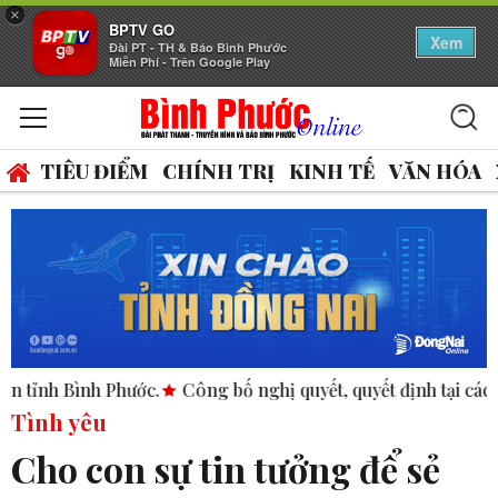
×
BPTV GO
Xem
Đài PT - TH & Báo Bình Phước
Miễn Phí - Trên Google Play
TIÊU ĐIỂM
CHÍNH TRỊ
KINH TẾ
VĂN HÓA
h Phước.
Công bố nghị quyết, quyết định tại các xã, phường.
Tình yêu
Cho con sự tin tưởng để sẻ