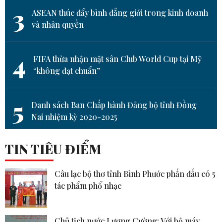
3
ASEAN thúc đẩy bình đẳng giới trong kinh doanh
và nhân quyền
4
FIFA thừa nhận mặt sân Club World Cup tại Mỹ
“không đạt chuẩn”
5
Danh sách Ban Chấp hành Đảng bộ tỉnh Đồng
Nai nhiệm kỳ 2020-2025
TIN TIÊU ĐIỂM
Câu lạc bộ thơ tỉnh Bình Phước phấn đấu có 5
tác phẩm phổ nhạc
Chủ tịch nước Lương Cường: Với bộ máy