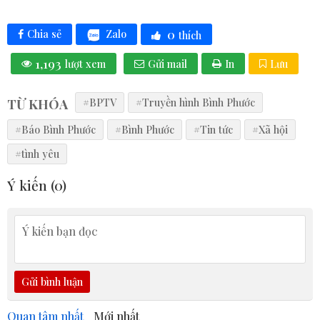
0
Zalo
Chia sẻ
thích
1,193
lượt xem
Gửi mail
In
Lưu
TỪ KHÓA
#BPTV
#Truyền hình Bình Phước
#Báo Bình Phước
#Bình Phước
#Tin tức
#Xã hội
#tình yêu
Ý kiến (
0
)
Gửi bình luận
Quan tâm nhất
Mới nhất