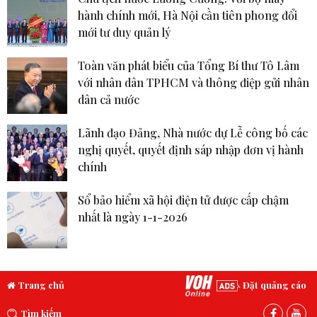
hành chính mới, Hà Nội cần tiên phong đổi
mới tư duy quản lý
Toàn văn phát biểu của Tổng Bí thư Tô Lâm
với nhân dân TPHCM và thông điệp gửi nhân
dân cả nước
Lãnh đạo Đảng, Nhà nước dự Lễ công bố các
nghị quyết, quyết định sáp nhập đơn vị hành
chính
Sổ bảo hiểm xã hội điện tử được cấp chậm
nhất là ngày 1-1-2026
Trang chủ
Đặt quảng cáo
Tìm kiếm