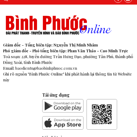
Giám đốc - Tổng biên tập: Nguyễn Thị Minh Nhâm
Phó giám đốc - Phó tổng biên tập: Phan Văn Thảo - Cao Minh Trực
Toà soạn: 228, tuyến đường Trần Hưng Đạo, phường Tân Phú, thành phố
Đồng Xoài, tỉnh Bình Phước
Email:
baodientu@baobinhphuoc.com.vn
Ghi rõ nguồn "Bình Phước Online" khi phát hành lại thông tin từ Website
này
Tải ứng dụng