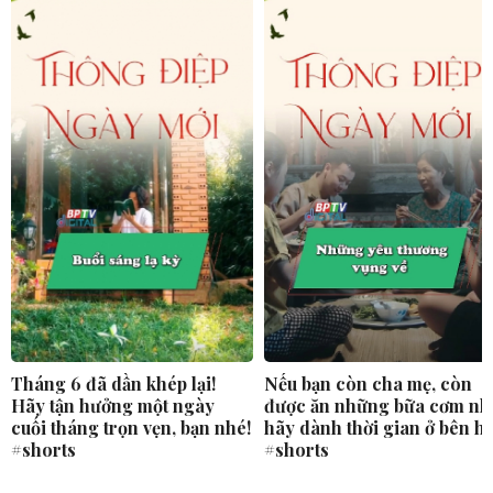
Tháng 6 đã dần khép lại!
Nếu bạn còn cha mẹ, còn
Hãy tận hưởng một ngày
được ăn những bữa cơm nh
cuối tháng trọn vẹn, bạn nhé!
hãy dành thời gian ở bên h
#shorts
#shorts