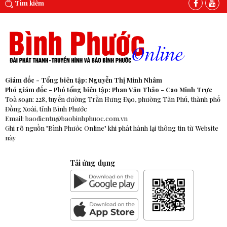
Tìm kiếm
Giám đốc - Tổng biên tập: Nguyễn Thị Minh Nhâm
Phó giám đốc - Phó tổng biên tập: Phan Văn Thảo - Cao Minh Trực
Toà soạn: 228, tuyến đường Trần Hưng Đạo, phường Tân Phú, thành phố
Đồng Xoài, tỉnh Bình Phước
Email:
baodientu@baobinhphuoc.com.vn
Ghi rõ nguồn "Bình Phước Online" khi phát hành lại thông tin từ Website
này
Tải ứng dụng