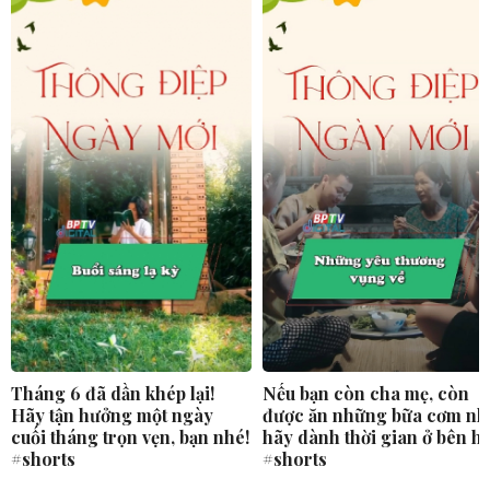
Tháng 6 đã dần khép lại!
Nếu bạn còn cha mẹ, còn
Hãy tận hưởng một ngày
được ăn những bữa cơm nh
cuối tháng trọn vẹn, bạn nhé!
hãy dành thời gian ở bên h
#shorts
#shorts