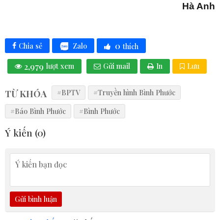
Hà Anh
0
Zalo
Chia sẻ
thích
2,979
lượt xem
Gửi mail
In
Lưu
TỪ KHÓA
#BPTV
#Truyền hình Bình Phước
#Báo Bình Phước
#Bình Phước
Ý kiến (
0
)
Gửi bình luận