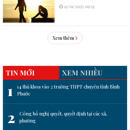
12/01/2025 09:52
Xem thêm
TIN MỚI
XEM NHIỀU
1
14 thủ khoa vào 2 trường THPT chuyên tỉnh Bình
Phước
2
Công bố nghị quyết, quyết định tại các xã,
phường