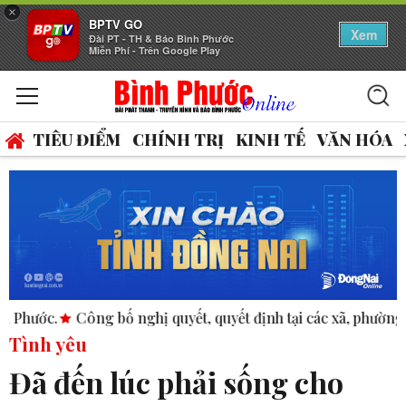
×
BPTV GO
Xem
Đài PT - TH & Báo Bình Phước
Miễn Phí - Trên Google Play
TIÊU ĐIỂM
CHÍNH TRỊ
KINH TẾ
VĂN HÓA
ông bố nghị quyết, quyết định tại các xã, phường.
ASEAN thú
Tình yêu
Đã đến lúc phải sống cho