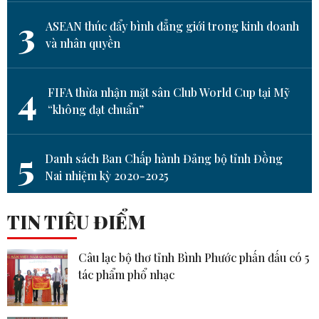
3
ASEAN thúc đẩy bình đẳng giới trong kinh doanh
và nhân quyền
4
FIFA thừa nhận mặt sân Club World Cup tại Mỹ
“không đạt chuẩn”
5
Danh sách Ban Chấp hành Đảng bộ tỉnh Đồng
Nai nhiệm kỳ 2020-2025
TIN TIÊU ĐIỂM
Câu lạc bộ thơ tỉnh Bình Phước phấn đấu có 5
tác phẩm phổ nhạc