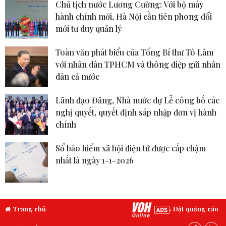
Chủ tịch nước Lương Cường: Với bộ máy
hành chính mới, Hà Nội cần tiên phong đổi
mới tư duy quản lý
Toàn văn phát biểu của Tổng Bí thư Tô Lâm
với nhân dân TPHCM và thông điệp gửi nhân
dân cả nước
Lãnh đạo Đảng, Nhà nước dự Lễ công bố các
nghị quyết, quyết định sáp nhập đơn vị hành
chính
Sổ bảo hiểm xã hội điện tử được cấp chậm
nhất là ngày 1-1-2026
Trang chủ
Đặt quảng cáo