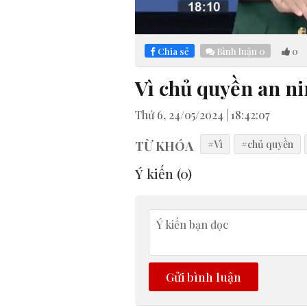
Loaded
:
Mute
4.08%
Chia sẻ
Bình luận
0
0
Vì chủ quyền an ni
Thứ 6, 24/05/2024 | 18:42:07
TỪ KHÓA
#Vì
#chủ quyền
Ý kiến (
0
)
Gửi bình luận