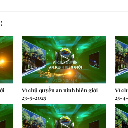
C
ới
Vì chủ quyền an ninh biên giới
Vì ch
23-5-2025
25-4