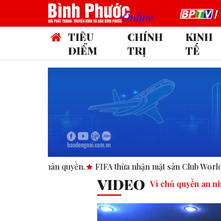
TIÊU
CHÍNH
KINH
ĐIỂM
TRỊ
TẾ
FIFA thừa nhận mặt sân Club World Cup tại Mỹ “không đạt ch
VIDEO
Vì chủ quyền an ni