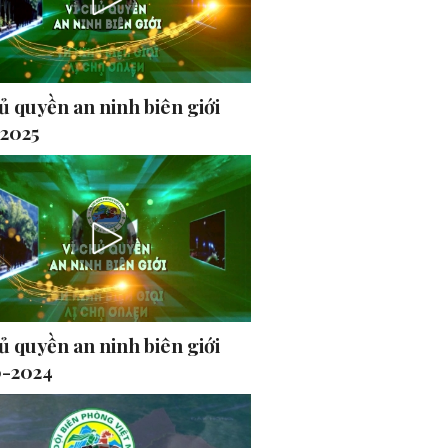
ủ quyền an ninh biên giới
-2025
ủ quyền an ninh biên giới
0-2024