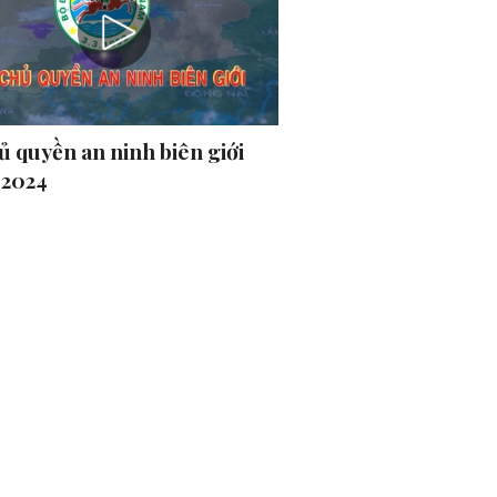
ủ quyền an ninh biên giới
-2024