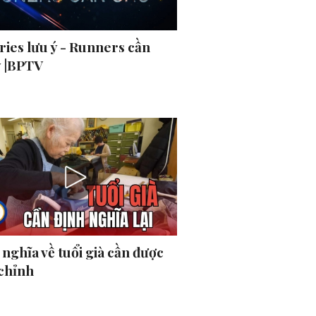
ries lưu ý - Runners cần
ý |BPTV
nghĩa về tuổi già cần được
 chỉnh