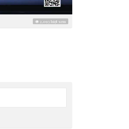
2,093
lượt xem