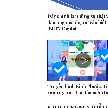
Đây chính là những sự thật 
đàn ông mà phụ nữ cần biết
|BPTV Digital
Truyền hình Bình Phước: Ti
xanh uy tín - Lan tỏa niềm ti
VIDEO XEM NHIỀU