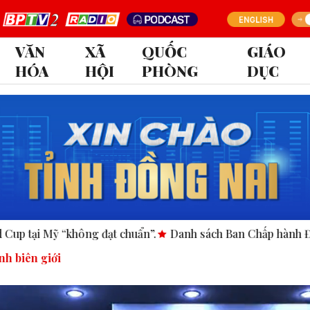
VĂN
XÃ
QUỐC
GIÁO
HÓA
HỘI
PHÒNG
DỤC
uẩn”.
Danh sách Ban Chấp hành Đảng bộ tỉnh Đồng Nai nhi
nh biên giới