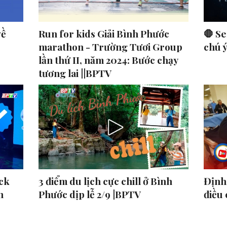
về
Run for kids Giải Bình Phước
🛑 Se
marathon - Trường Tươi Group
chú 
lần thứ II, năm 2024: Bước chạy
tương lai ||BPTV
ck
3 điểm du lịch cực chill ở Bình
Định 
n
Phước dịp lễ 2/9 |BPTV
điều