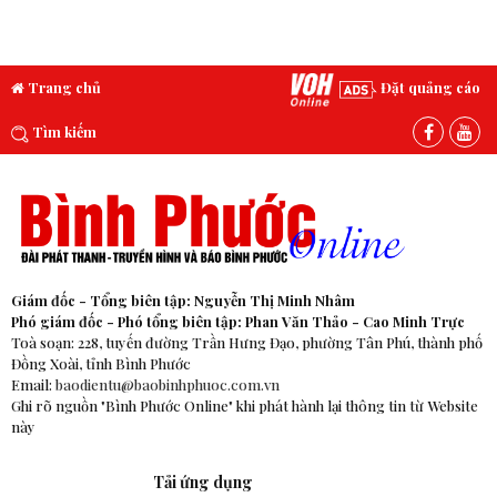
Trang chủ
Đặt quảng cáo
Tìm kiếm
Giám đốc - Tổng biên tập: Nguyễn Thị Minh Nhâm
Phó giám đốc - Phó tổng biên tập: Phan Văn Thảo - Cao Minh Trực
Toà soạn: 228, tuyến đường Trần Hưng Đạo, phường Tân Phú, thành phố
Đồng Xoài, tỉnh Bình Phước
Email:
baodientu@baobinhphuoc.com.vn
Ghi rõ nguồn "Bình Phước Online" khi phát hành lại thông tin từ Website
này
Tải ứng dụng