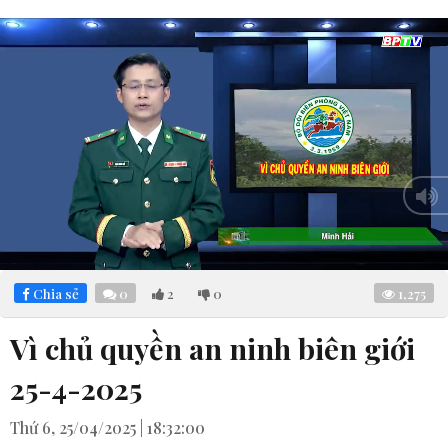
Loaded
:
Mute
3.99%
Chia sẻ
0
2
0
1,275
Vì chủ quyền an ninh biên giới
25-4-2025
Thứ 6, 25/04/2025 | 18:32:00