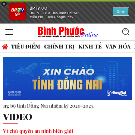
×
BPTV GO
Xem
Đài PT - TH & Báo Bình Phước
Miễn Phí - Trên Google Play
TIÊU ĐIỂM
CHÍNH TRỊ
KINH TẾ
VĂN HÓA
020-2025.
VIDEO
Vì chủ quyền an ninh biên giới