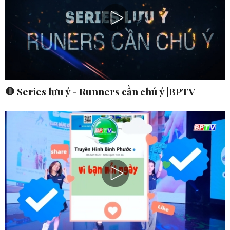
🛑 Series lưu ý - Runners cần chú ý |BPTV