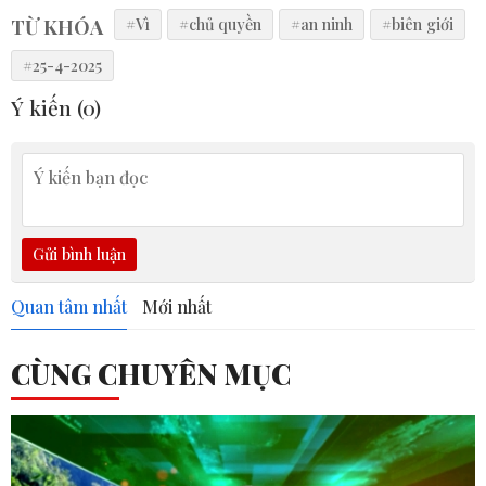
TỪ KHÓA
#Vì
#chủ quyền
#an ninh
#biên giới
#25-4-2025
Ý kiến (
0
)
Gửi bình luận
Quan tâm nhất
Mới nhất
CÙNG CHUYÊN MỤC