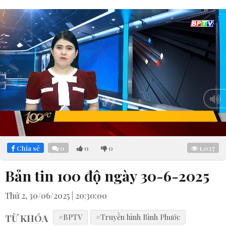
Loaded
:
Mute
5.58%
Chia sẻ
0
0
0
1,027
Bản tin 100 độ ngày 30-6-2025
Thứ 2, 30/06/2025 | 20:30:00
TỪ KHÓA
#BPTV
#Truyền hình Bình Phước