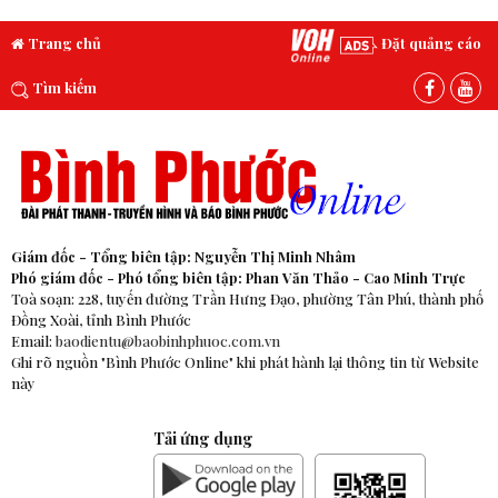
Trang chủ
Đặt quảng cáo
Tìm kiếm
Giám đốc - Tổng biên tập: Nguyễn Thị Minh Nhâm
Phó giám đốc - Phó tổng biên tập: Phan Văn Thảo - Cao Minh Trực
Toà soạn: 228, tuyến đường Trần Hưng Đạo, phường Tân Phú, thành phố
Đồng Xoài, tỉnh Bình Phước
Email:
baodientu@baobinhphuoc.com.vn
Ghi rõ nguồn "Bình Phước Online" khi phát hành lại thông tin từ Website
này
Tải ứng dụng