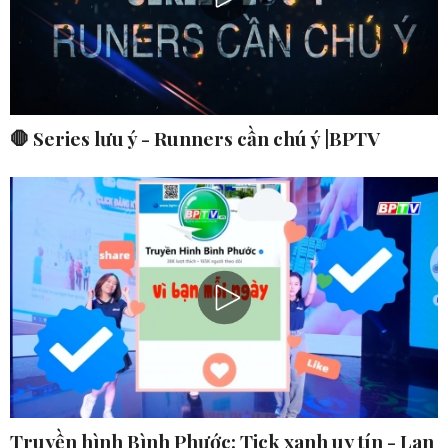
🛑 Series lưu ý - Runners cần chú ý |BPTV
Truyền hình Bình Phước: Tick xanh uy tín - Lan