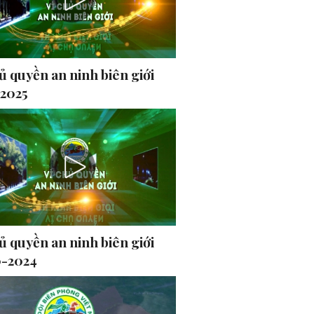
ủ quyền an ninh biên giới
-2025
ủ quyền an ninh biên giới
0-2024