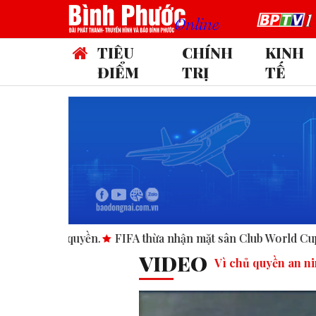
TIÊU
CHÍNH
KINH
ĐIỂM
TRỊ
TẾ
thừa nhận mặt sân Club World Cup tại Mỹ “không đạt chuẩn”.
VIDEO
Vì chủ quyền an ni