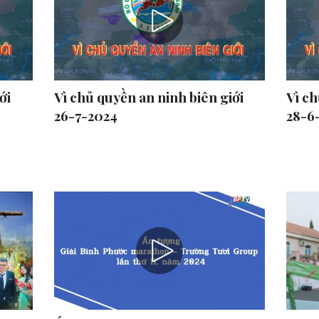
ới
Vì chủ quyền an ninh biên giới
Vì ch
26-7-2024
28-6