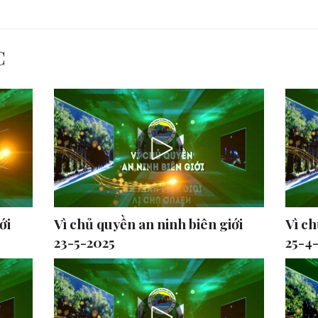
C
ới
Vì chủ quyền an ninh biên giới
Vì ch
23-5-2025
25-4