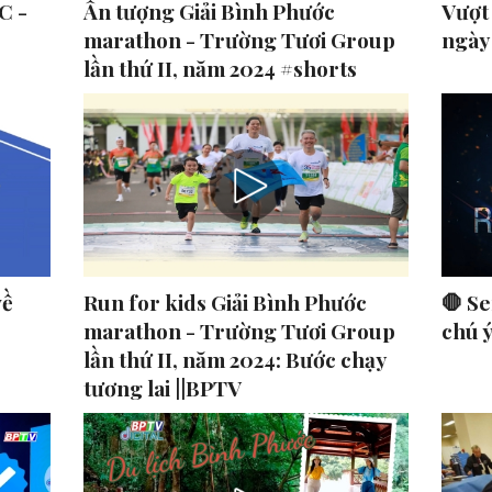
C -
Ấn tượng Giải Bình Phước
Vượt
marathon - Trường Tươi Group
ngày
lần thứ II, năm 2024 #shorts
về
Run for kids Giải Bình Phước
🛑 Se
marathon - Trường Tươi Group
chú 
lần thứ II, năm 2024: Bước chạy
tương lai ||BPTV