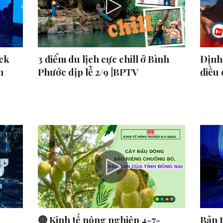
ck
3 điểm du lịch cực chill ở Bình
Định 
n
Phước dịp lễ 2/9 |BPTV
điều
🔴 Kinh tế nông nghiệp 4-7-
Bản 