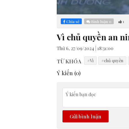
Loaded
:
Mute
4.66%
Chia sẻ
Bình luận
0
1
Vì chủ quyền an ni
Thứ 6, 27/09/2024 | 18:31:00
TỪ KHÓA
#Vì
#chủ quyền
Ý kiến (
0
)
Gửi bình luận