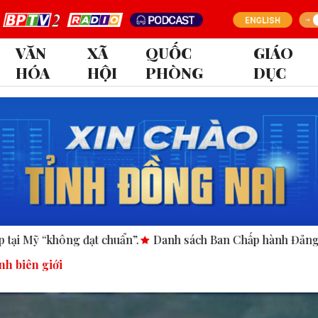
VĂN
XÃ
QUỐC
GIÁO
HÓA
HỘI
PHÒNG
DỤC
Danh sách Ban Chấp hành Đảng bộ tỉnh Đồng Nai nhiệm kỳ
nh biên giới