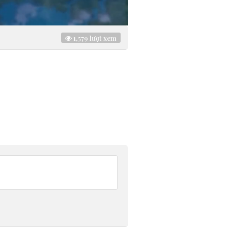
1,579
lượt xem