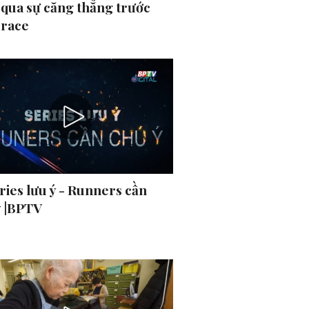
 qua sự căng thẳng trước
 race
ries lưu ý - Runners cần
ý |BPTV