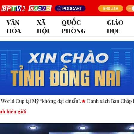
VĂN
XÃ
QUỐC
GIÁO
HÓA
HỘI
PHÒNG
DỤC
đạt chuẩn”.
Danh sách Ban Chấp hành Đảng bộ tỉnh Đồng N
nh biên giới