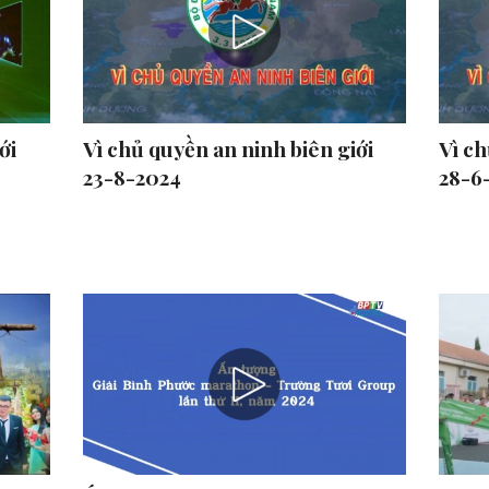
ới
Vì chủ quyền an ninh biên giới
Vì ch
23-8-2024
28-6