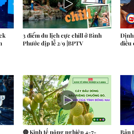
ck
3 điểm du lịch cực chill ở Bình
Định 
n
Phước dịp lễ 2/9 |BPTV
điều
🔴 Kinh tế nông nghiệp 4-7-
Bản 