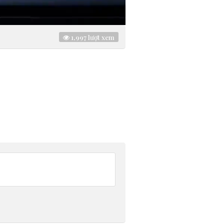
1,997
lượt xem