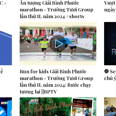
C -
Ấn tượng Giải Bình Phước
Vượt
marathon - Trường Tươi Group
ngày
lần thứ II, năm 2024 #shorts
về
Run for kids Giải Bình Phước
🛑 Se
marathon - Trường Tươi Group
chú 
lần thứ II, năm 2024: Bước chạy
tương lai ||BPTV