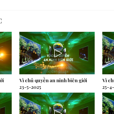
C
ới
Vì chủ quyền an ninh biên giới
Vì ch
23-5-2025
25-4