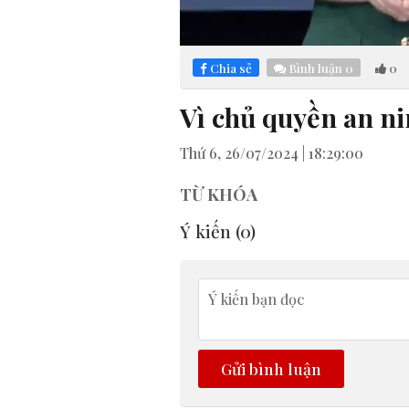
Loaded
:
Mute
4.15%
Chia sẻ
Bình luận
0
0
Vì chủ quyền an ni
Thứ 6, 26/07/2024 | 18:29:00
TỪ KHÓA
Ý kiến (
0
)
Gửi bình luận