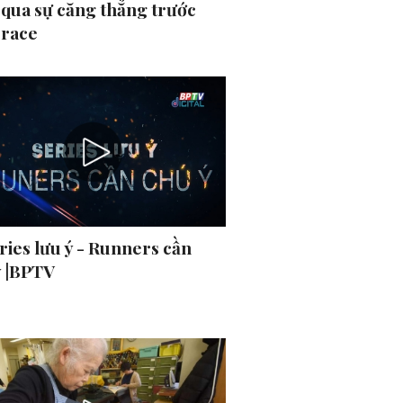
 qua sự căng thẳng trước
 race
ries lưu ý - Runners cần
ý |BPTV