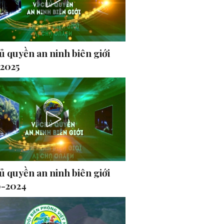
ủ quyền an ninh biên giới
-2025
ủ quyền an ninh biên giới
0-2024