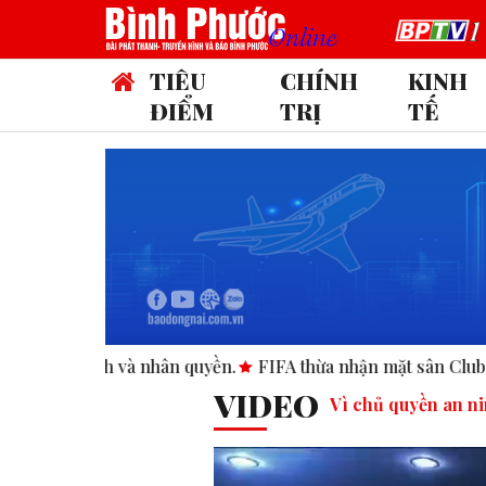
TIÊU
CHÍNH
KINH
ĐIỂM
TRỊ
TẾ
yền.
FIFA thừa nhận mặt sân Club World Cup tại Mỹ “không 
VIDEO
Vì chủ quyền an ni