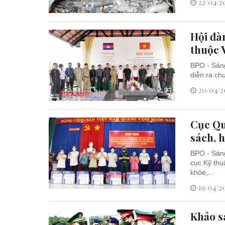
22/04/20
Hội đà
thuộc
BPO - Sáng
diễn ra ch
20/04/20
Cục Qu
sách, 
BPO - Sáng
cục Kỹ thu
khỏe,...
19/04/20
Khảo s