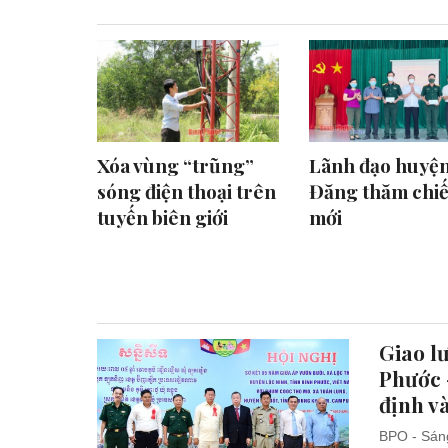
Xóa vùng “trũng”
Lãnh đạo huyệ
sóng điện thoại trên
Đăng thăm chiế
tuyến biên giới
mới
Giao l
Phước 
định và
BPO - Sáng