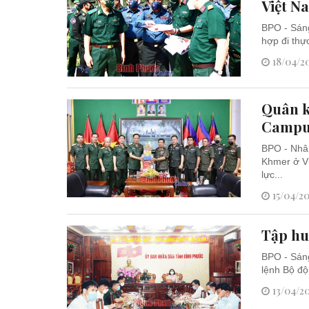
Việt N
BPO - Sán
hợp đi thự
18/04/20
Quân k
Campu
BPO - Nhâ
Khmer ở Vư
lực...
15/04/20
Tập hu
BPO - Sáng
lệnh Bộ độ
13/04/20