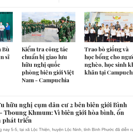
n Bù
Kiểm tra công tác
Trao bò giống và
n sĩ
chuẩn bị giao lưu
học bổng cho ngư
hữu nghị quốc
nghèo, học sinh k
phòng biên giới Việt
khăn tại Campuch
Nam - Campuchia
ưu hữu nghị cụm dân cư 2 bên biên giới Bình
- Tboung Khmum: Vì biên giới hòa bình, ổn
 phát triển
 nay 5-5, tại xã Lộc Thiện, huyện Lộc Ninh, tỉnh Bình Phước đã diễn r