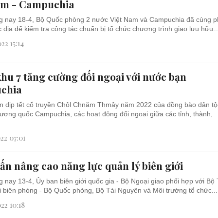
am - Campuchia
g nay 18-4, Bộ Quốc phòng 2 nước Việt Nam và Campuchia đã cùng p
c địa để kiểm tra công tác chuẩn bị tổ chức chương trình giao lưu hữu..
22 15:14
hu 7 tăng cường đối ngoại với nước bạn
chia
n dịp tết cổ truyền Chôl Chnăm Thmây năm 2022 của đồng bào dân tộ
ơng quốc Campuchia, các hoạt động đối ngoại giữa các tỉnh, thành,
22 07:01
ấn nâng cao năng lực quản lý biên giới
 nay 13-4, Ủy ban biên giới quốc gia - Bộ Ngoại giao phối hợp với Bộ
i biên phòng - Bộ Quốc phòng, Bộ Tài Nguyên và Môi trường tổ chức...
22 10:18