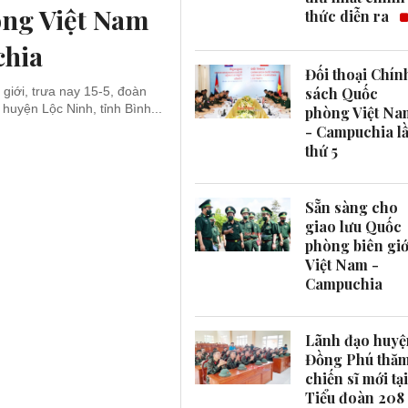
òng Việt Nam
thức diễn ra
chia
Đối thoại Chín
sách Quốc
 giới, trưa nay 15-5, đoàn
huyện Lộc Ninh, tỉnh Bình...
phòng Việt Na
- Campuchia l
thứ 5
Sẵn sàng cho
giao lưu Quốc
phòng biên giớ
Việt Nam -
Campuchia
Lãnh đạo huyệ
Đồng Phú thă
chiến sĩ mới tại
Tiểu đoàn 208