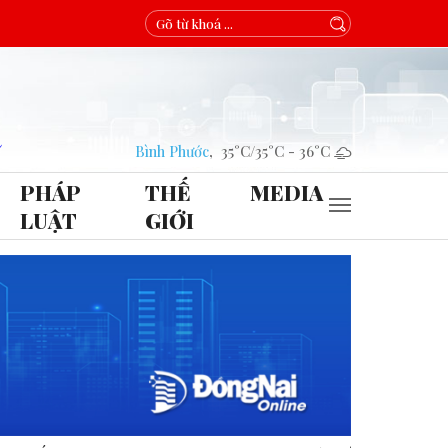
Bình Phước
,
35°C
/
35°C
-
36°C
PHÁP
THẾ
MEDIA
LUẬT
GIỚI