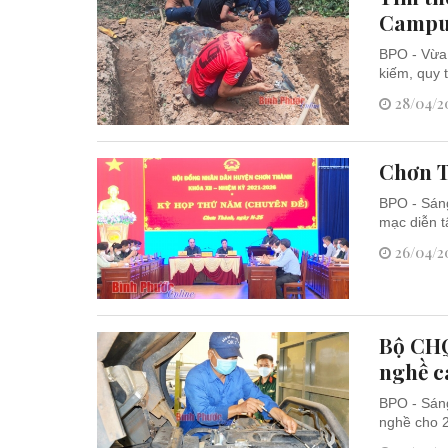
Campu
BPO - Vừa 
kiếm, quy 
28/04/20
Chơn T
BPO - Sáng
mạc diễn 
26/04/20
Bộ CHQ
nghề c
BPO - Sáng
nghề cho 2