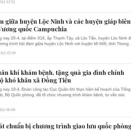
22 12:53
m giữa huyện Lộc Ninh và các huyện giáp biên
 Vương quốc Campuchia
 nay 20-4, tại điểm X16, ấp Thạnh Tây, xã Lộc Tấn, huyện Lộc Ninh 
ương trình hội đàm giữa huyện Lộc Ninh với huyện Mi Mốt, tỉnh Tbong..
22 17:26
ân khí khám bệnh, tặng quà gia đình chính
hộ khó khăn xã Đồng Tiến
 nay 19-4, Đoàn công tác Cục Quân khí thực hiện kế hoạch của Tổng
ật, Bộ Quốc phòng, đã tổ chức chương trình khám bệnh, tư vấn sức
22 11:06
át chuẩn bị chương trình giao lưu quốc phòn