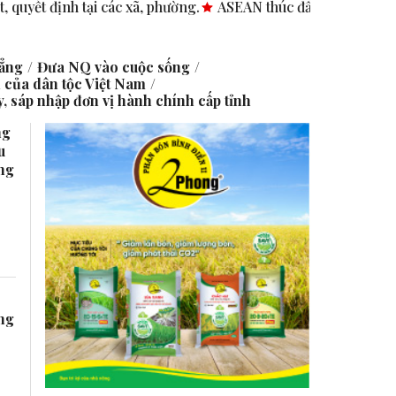
 xã, phường.
ASEAN thúc đẩy bình đẳng giới trong kinh doa
hẳng
Đưa NQ vào cuộc sống
của dân tộc Việt Nam
, sáp nhập đơn vị hành chính cấp tỉnh
ng
u
ng
ng