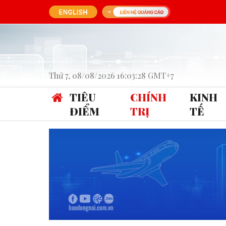
Thứ 7, 08/08/2026 16:03:28 GMT+7
TIÊU
CHÍNH
KINH
ĐIỂM
TRỊ
TẾ