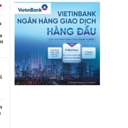
h
m
ần
i
n
m