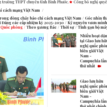
yên tỉnh Bình Phước.
Công bố nghị quyết, quyết định tại các
hí cách mạng Việt Nam
trong dòng chảy báo chí cách mạng Việt Nam
Góc nhìn t
 Đảng các cấp nhiệm kỳ 2025-2030
Kỷ nguyên vươn mình 
Quốc phòng
Theo gương Bác
Thời sự
Tinh gọn bộ máy
Nhiều hoạt độ
tại Giao lưu hữ
nghị quốc phò
biên giới Việt
Nam -
Campuchia lần
thứ nhất
Giao lưu hữu
nghị quốc phò
biên giới Việt
Nam -
Campuchia lần
thứ nhất chính