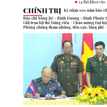
14 thủ khoa vào 2 trường THPT chu
CHÍNH TRỊ
Kỷ niệm 100 năm báo c
Báo chí Sông Bé - Bình Dương - Bình Phước 
Giữ trọn lời thề Đảng viên
Chào mừng Đại hội
Phòng chống tham nhũng, tiêu cực, lãng phí