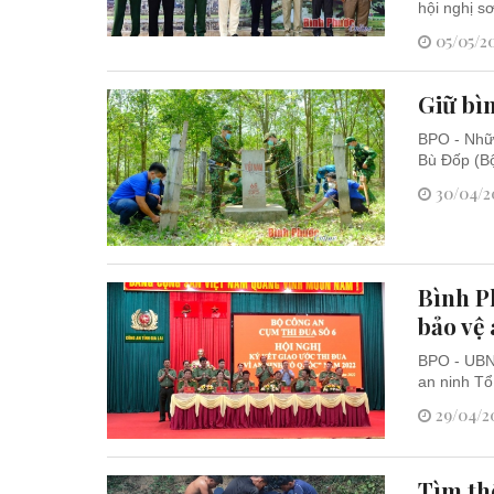
hội nghị s
05/05/20
Giữ bìn
BPO - Nhữn
Bù Đốp (Bộ
30/04/20
Bình P
bảo vệ
BPO - UBND
an ninh T
29/04/20
Tìm thô