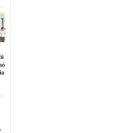
ời
hó
ia
a