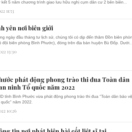
ơ kết 5 năm chương trình giao lưu hữu nghị cụm dân cư 2 bên biên...
22 11:53
h yên nơi biên giới
g ngày đầu tháng tư lịch sử, chúng tôi có dịp đến thăm Đồn biên phò
 đội biên phòng Bình Phước), đóng trên địa bàn huyện Bù Đốp. Dưới..
22 13:30
hước phát động phong trào thi đua Toàn dân
 an ninh Tổ quốc năm 2022
 tỉnh Bình Phước vừa phát động phong trào thi đua “Toàn dân bảo v
ổ quốc” năm 2022.
22 10:26
ng tin nơi phát hiện hài cốt liệt sĩ tại