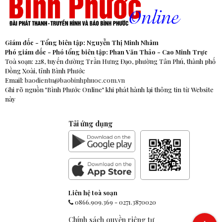
Giám đốc - Tổng biên tập: Nguyễn Thị Minh Nhâm
Phó giám đốc - Phó tổng biên tập: Phan Văn Thảo - Cao Minh Trực
Toà soạn: 228, tuyến đường Trần Hưng Đạo, phường Tân Phú, thành phố
Đồng Xoài, tỉnh Bình Phước
Email:
baodientu@baobinhphuoc.com.vn
Ghi rõ nguồn "Bình Phước Online" khi phát hành lại thông tin từ Website
này
Tải ứng dụng
Liên hệ toà soạn
0866.909.369
-
0271.3870020
Chính sách quyền riêng tư