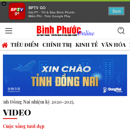
×
BPTV GO
Xem
Đài PT - TH & Báo Bình Phước
Miễn Phí - Trên Google Play
TIÊU ĐIỂM
CHÍNH TRỊ
KINH TẾ
VĂN HÓA
VIDEO
Cuộc sống tươi đẹp