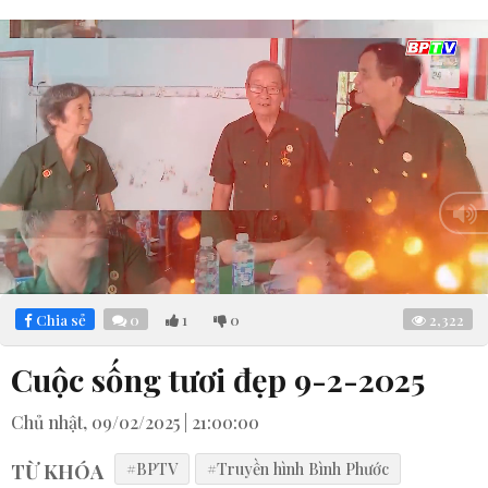
Loaded
:
Mute
8.45%
Chia sẻ
0
1
0
2,322
Cuộc sống tươi đẹp 9-2-2025
Chủ nhật, 09/02/2025 | 21:00:00
TỪ KHÓA
#BPTV
#Truyền hình Bình Phước