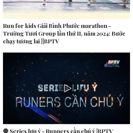
Run for kids Giải Bình Phước marathon -
Trường Tươi Group lần thứ II, năm 2024: Bước
chạy tương lai ||BPTV
🛑 Series lưu ý - Runners cần chú ý |BPTV