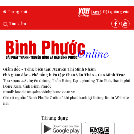
Trang chủ
Đặt quảng cáo
Tìm kiếm
Giám đốc - Tổng biên tập: Nguyễn Thị Minh Nhâm
Phó giám đốc - Phó tổng biên tập: Phan Văn Thảo - Cao Minh Trực
Toà soạn: 228, tuyến đường Trần Hưng Đạo, phường Tân Phú, thành phố
Đồng Xoài, tỉnh Bình Phước
Email:
baodientu@baobinhphuoc.com.vn
Ghi rõ nguồn "Bình Phước Online" khi phát hành lại thông tin từ Website
này
Tải ứng dụng