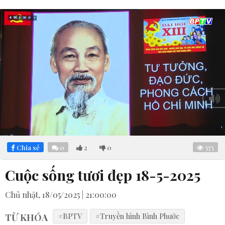
Loaded
:
Mute
7.20%
Chia sẻ
0
2
0
575
Cuộc sống tươi đẹp 18-5-2025
Chủ nhật, 18/05/2025 | 21:00:00
TỪ KHÓA
#BPTV
#Truyền hình Bình Phước