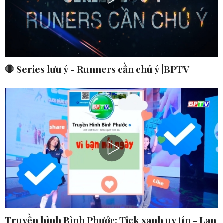
🛑 Series lưu ý - Runners cần chú ý |BPTV
Truyền hình Bình Phước: Tick xanh uy tín - Lan