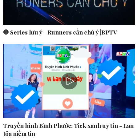
🛑 Series lưu ý - Runners cần chú ý |BPTV
Truyền hình Bình Phước: Tick xanh uy tín - Lan
tỏa niềm tin