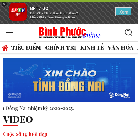
×
BPTV GO
Xem
Đài PT - TH & Báo Bình Phước
Miễn Phí - Trên Google Play
TIÊU ĐIỂM
CHÍNH TRỊ
KINH TẾ
VĂN HÓA
VIDEO
Cuộc sống tươi đẹp