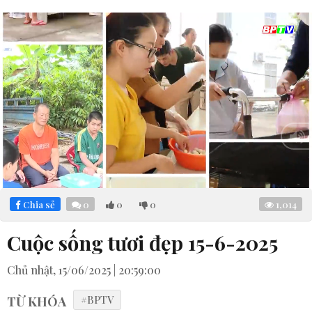
Loaded
:
Mute
8.02%
Chia sẻ
0
0
0
1,014
Cuộc sống tươi đẹp 15-6-2025
Chủ nhật, 15/06/2025 | 20:59:00
TỪ KHÓA
#BPTV