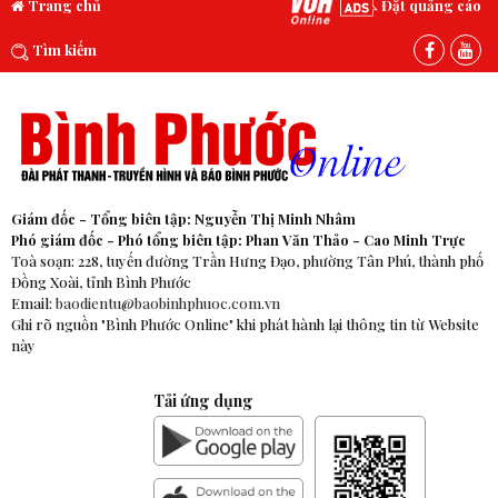
Trang chủ
Đặt quảng cáo
Tìm kiếm
Giám đốc - Tổng biên tập: Nguyễn Thị Minh Nhâm
Phó giám đốc - Phó tổng biên tập: Phan Văn Thảo - Cao Minh Trực
Toà soạn: 228, tuyến đường Trần Hưng Đạo, phường Tân Phú, thành phố
Đồng Xoài, tỉnh Bình Phước
Email:
baodientu@baobinhphuoc.com.vn
Ghi rõ nguồn "Bình Phước Online" khi phát hành lại thông tin từ Website
này
Tải ứng dụng