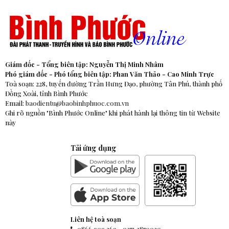
Giám đốc - Tổng biên tập: Nguyễn Thị Minh Nhâm
Phó giám đốc - Phó tổng biên tập: Phan Văn Thảo - Cao Minh Trực
Toà soạn: 228, tuyến đường Trần Hưng Đạo, phường Tân Phú, thành phố
Đồng Xoài, tỉnh Bình Phước
Email:
baodientu@baobinhphuoc.com.vn
Ghi rõ nguồn "Bình Phước Online" khi phát hành lại thông tin từ Website
này
Tải ứng dụng
Liên hệ toà soạn
0866.909.369
-
0271.3870020