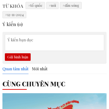
TỪ KHÓA
#tổ quốc
#nói
#đầu sóng
#12-11-2024
Ý kiến (
0
)
Gửi bình luận
Quan tâm nhất
Mới nhất
CÙNG CHUYÊN MỤC