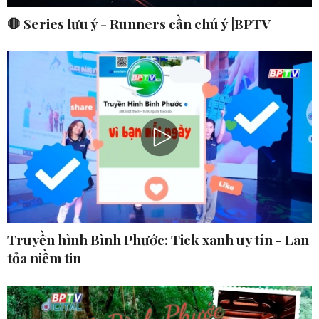
🛑 Series lưu ý - Runners cần chú ý |BPTV
Truyền hình Bình Phước: Tick xanh uy tín - Lan
tỏa niềm tin