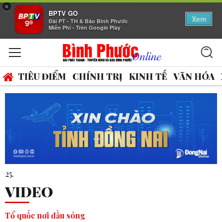
×
BPTV GO
Xem
Đài PT - TH & Báo Bình Phước
Miễn Phí - Trên Google Play
TIÊU ĐIỂM
CHÍNH TRỊ
KINH TẾ
VĂN HÓA
14 thủ khoa vào 2 trường THPT 
VIDEO
Tổ quốc nơi đầu sóng