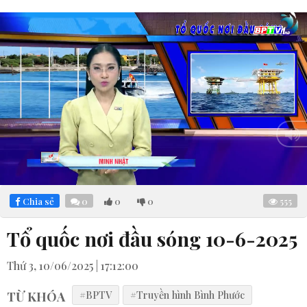
Loaded
:
Mute
5.46%
Chia sẻ
0
0
0
555
Tổ quốc nơi đầu sóng 10-6-2025
Thứ 3, 10/06/2025 | 17:12:00
TỪ KHÓA
#BPTV
#Truyền hình Bình Phước