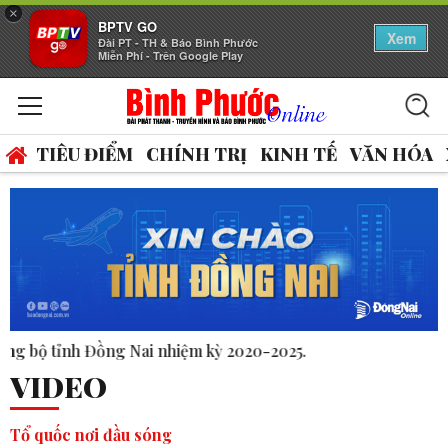
×
BPTV GO
Xem
Đài PT - TH & Báo Bình Phước
Miễn Phí - Trên Google Play
TIÊU ĐIỂM
CHÍNH TRỊ
KINH TẾ
VĂN HÓA
0-2025.
VIDEO
Tổ quốc nơi đầu sóng