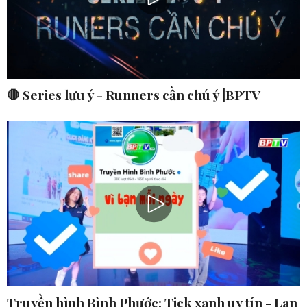
🛑 Series lưu ý - Runners cần chú ý |BPTV
Truyền hình Bình Phước: Tick xanh uy tín - Lan