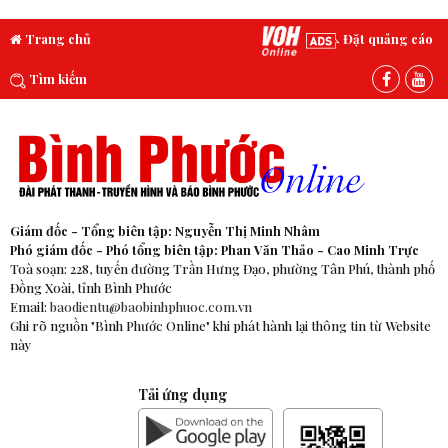
Trang chủ
Đặt quảng cáo
Tìm kiếm
Giám đốc - Tổng biên tập: Nguyễn Thị Minh Nhâm
Phó giám đốc - Phó tổng biên tập: Phan Văn Thảo - Cao Minh Trực
Toà soạn: 228, tuyến đường Trần Hưng Đạo, phường Tân Phú, thành phố
Đồng Xoài, tỉnh Bình Phước
Email:
baodientu@baobinhphuoc.com.vn
Ghi rõ nguồn "Bình Phước Online" khi phát hành lại thông tin từ Website
này
Tải ứng dụng