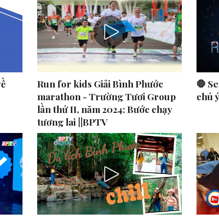
về
Run for kids Giải Bình Phước
🛑 Se
marathon - Trường Tươi Group
chú 
lần thứ II, năm 2024: Bước chạy
tương lai ||BPTV