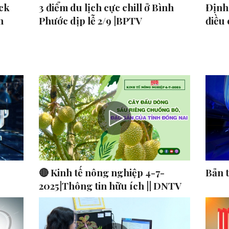
ck
3 điểm du lịch cực chill ở Bình
Định 
n
Phước dịp lễ 2/9 |BPTV
điều
🔴 Kinh tế nông nghiệp 4-7-
Bản 
2025|Thông tin hữu ích || DNTV