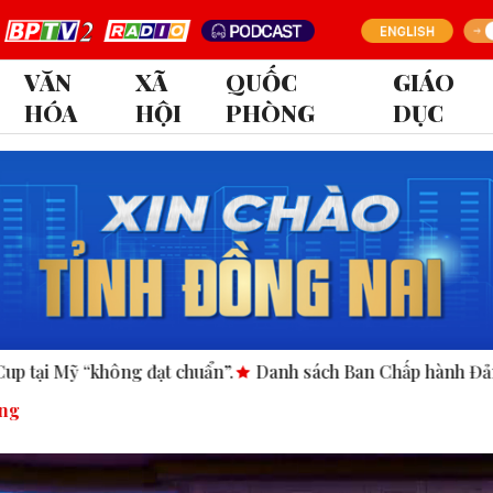
VĂN
XÃ
QUỐC
GIÁO
HÓA
HỘI
PHÒNG
DỤC
chuẩn”.
Danh sách Ban Chấp hành Đảng bộ tỉnh Đồng Nai nh
óng