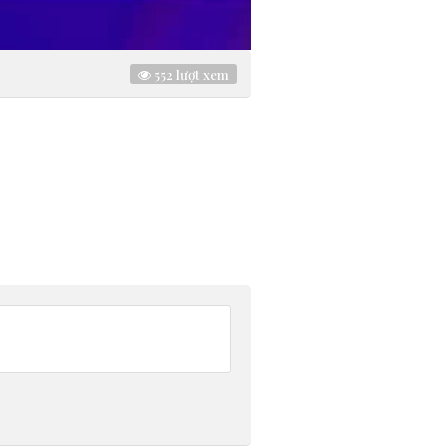
552
lượt xem