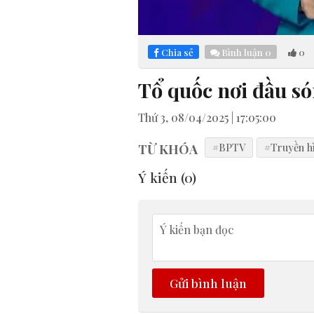
Loaded
:
Mute
5.30%
Chia sẻ
Bình luận
0
0
Tổ quốc nơi đầu s
Thứ 3, 08/04/2025 | 17:05:00
TỪ KHÓA
#BPTV
#Truyền h
Ý kiến (
0
)
Gửi bình luận