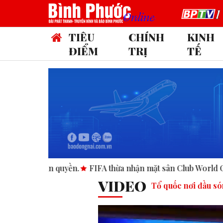
TIÊU
CHÍNH
KINH
ĐIỂM
TRỊ
TẾ
FIFA thừa nhận mặt sân Club World Cup tại Mỹ “không đạt 
VIDEO
Tổ quốc nơi đầu s