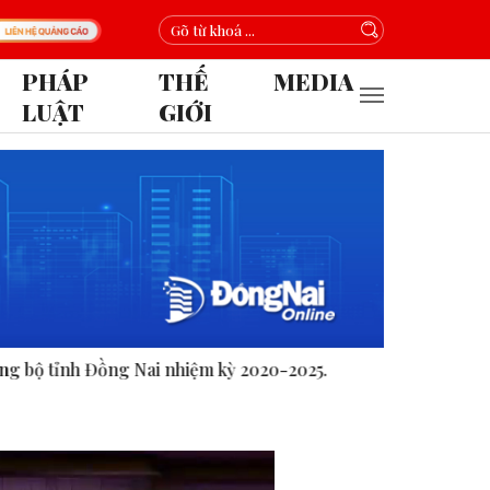
PHÁP
THẾ
MEDIA
LUẬT
GIỚI
iệm kỳ 2020-2025.