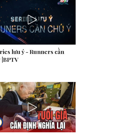
ries lưu ý - Runners cần
ý |BPTV