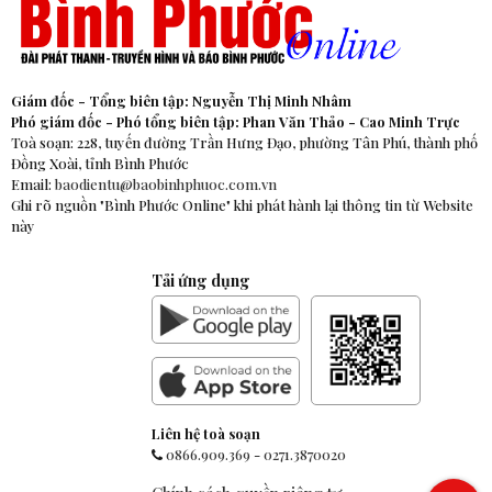
Giám đốc - Tổng biên tập: Nguyễn Thị Minh Nhâm
Phó giám đốc - Phó tổng biên tập: Phan Văn Thảo - Cao Minh Trực
Toà soạn: 228, tuyến đường Trần Hưng Đạo, phường Tân Phú, thành phố
Đồng Xoài, tỉnh Bình Phước
Email:
baodientu@baobinhphuoc.com.vn
Ghi rõ nguồn "Bình Phước Online" khi phát hành lại thông tin từ Website
này
Tải ứng dụng
Liên hệ toà soạn
0866.909.369
-
0271.3870020