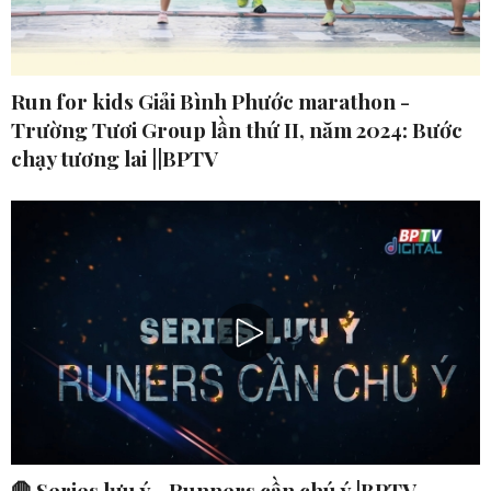
Run for kids Giải Bình Phước marathon -
Trường Tươi Group lần thứ II, năm 2024: Bước
chạy tương lai ||BPTV
🛑 Series lưu ý - Runners cần chú ý |BPTV