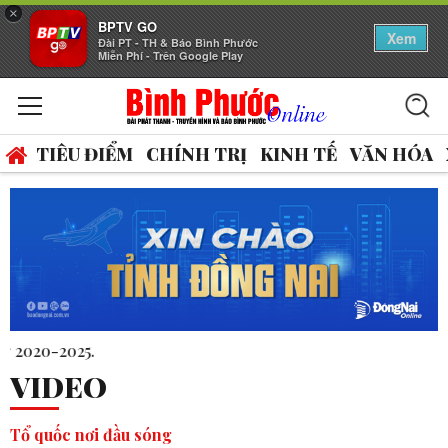
×
BPTV GO
Xem
Đài PT - TH & Báo Bình Phước
Miễn Phí - Trên Google Play
TIÊU ĐIỂM
CHÍNH TRỊ
KINH TẾ
VĂN HÓA
14 thủ khoa vào 2 trường 
VIDEO
Tổ quốc nơi đầu sóng