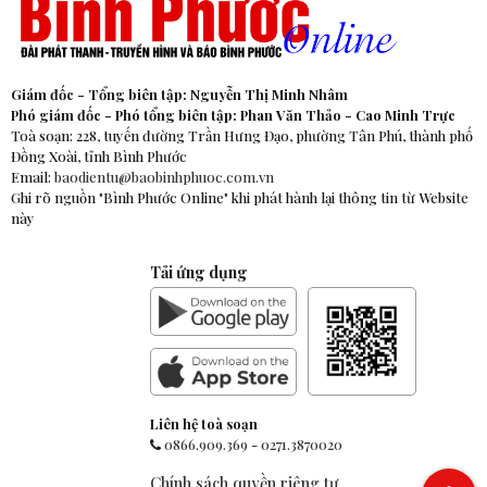
Giám đốc - Tổng biên tập: Nguyễn Thị Minh Nhâm
Phó giám đốc - Phó tổng biên tập: Phan Văn Thảo - Cao Minh Trực
Toà soạn: 228, tuyến đường Trần Hưng Đạo, phường Tân Phú, thành phố
Đồng Xoài, tỉnh Bình Phước
Email:
baodientu@baobinhphuoc.com.vn
Ghi rõ nguồn "Bình Phước Online" khi phát hành lại thông tin từ Website
này
Tải ứng dụng
Liên hệ toà soạn
0866.909.369
-
0271.3870020
Chính sách quyền riêng tư