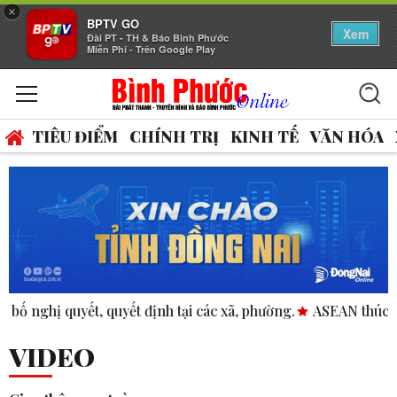
×
BPTV GO
Xem
Đài PT - TH & Báo Bình Phước
Miễn Phí - Trên Google Play
TIÊU ĐIỂM
CHÍNH TRỊ
KINH TẾ
VĂN HÓA
ã, phường.
ASEAN thúc đẩy bình đẳng giới trong kinh doanh
VIDEO