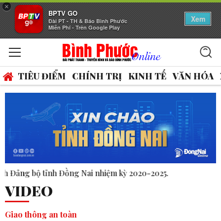
×
BPTV GO
Xem
Đài PT - TH & Báo Bình Phước
Miễn Phí - Trên Google Play
TIÊU ĐIỂM
CHÍNH TRỊ
KINH TẾ
VĂN HÓA
20-2025.
VIDEO
Giao thông an toàn