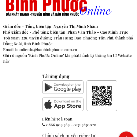
Giám đốc - Tổng biên tập: Nguyễn Thị Minh Nhâm
Phó giám đốc - Phó tổng biên tập: Phan Văn Thảo - Cao Minh Trực
Toà soạn: 228, tuyến đường Trần Hưng Đạo, phường Tân Phú, thành phố
Đồng Xoài, tỉnh Bình Phước
Email:
baodientu@baobinhphuoc.com.vn
Ghi rõ nguồn "Bình Phước Online" khi phát hành lại thông tin từ Website
này
Tải ứng dụng
Liên hệ toà soạn
0866.909.369
-
0271.3870020
Chính sách quyền riêng tư