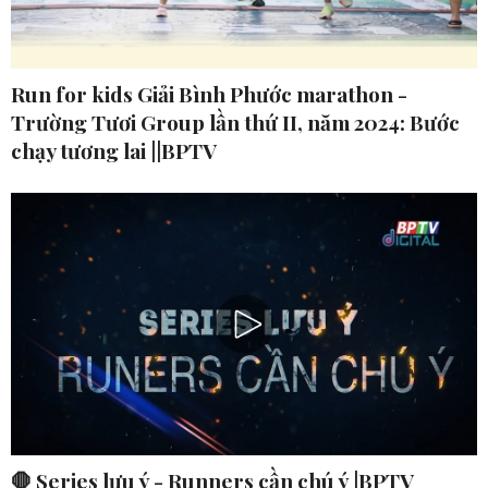
Run for kids Giải Bình Phước marathon -
Trường Tươi Group lần thứ II, năm 2024: Bước
chạy tương lai ||BPTV
🛑 Series lưu ý - Runners cần chú ý |BPTV