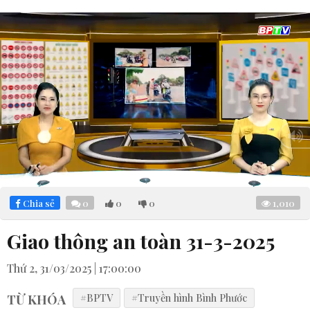
Loaded
:
Mute
5.93%
Chia sẻ
0
0
0
1,010
Giao thông an toàn 31-3-2025
Thứ 2, 31/03/2025 | 17:00:00
TỪ KHÓA
#BPTV
#Truyền hình Bình Phước