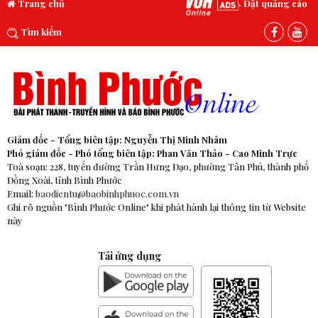
Trang chủ
Đặt quảng cáo
Tìm kiếm
Giám đốc - Tổng biên tập: Nguyễn Thị Minh Nhâm
Phó giám đốc - Phó tổng biên tập: Phan Văn Thảo - Cao Minh Trực
Toà soạn: 228, tuyến đường Trần Hưng Đạo, phường Tân Phú, thành phố
Đồng Xoài, tỉnh Bình Phước
Email:
baodientu@baobinhphuoc.com.vn
Ghi rõ nguồn "Bình Phước Online" khi phát hành lại thông tin từ Website
này
Tải ứng dụng