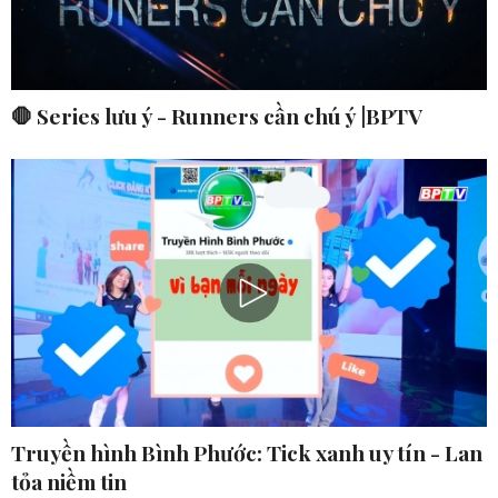
🛑 Series lưu ý - Runners cần chú ý |BPTV
Truyền hình Bình Phước: Tick xanh uy tín - Lan
tỏa niềm tin