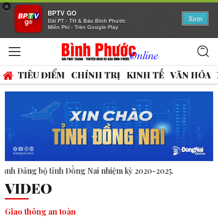
×
BPTV GO
Xem
Đài PT - TH & Báo Bình Phước
Miễn Phí - Trên Google Play
TIÊU ĐIỂM
CHÍNH TRỊ
KINH TẾ
VĂN HÓA
020-2025.
VIDEO
Giao thông an toàn