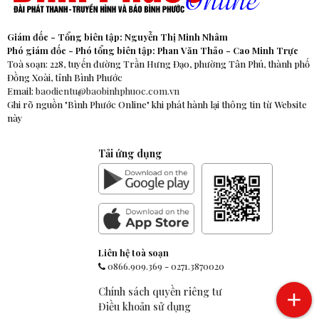
Giám đốc - Tổng biên tập: Nguyễn Thị Minh Nhâm
Phó giám đốc - Phó tổng biên tập: Phan Văn Thảo - Cao Minh Trực
Toà soạn: 228, tuyến đường Trần Hưng Đạo, phường Tân Phú, thành phố
Đồng Xoài, tỉnh Bình Phước
Email:
baodientu@baobinhphuoc.com.vn
Ghi rõ nguồn "Bình Phước Online" khi phát hành lại thông tin từ Website
này
Tải ứng dụng
Liên hệ toà soạn
0866.909.369
-
0271.3870020
Chính sách quyền riêng tư
Điều khoản sử dụng