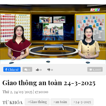
Loaded
:
Mute
7.77%
Chia sẻ
0
0
0
1,007
Giao thông an toàn 24-3-2025
Thứ 2, 24/03/2025 | 17:10:00
TỪ KHÓA
#Giao thông
#an toàn
#24-3-2025