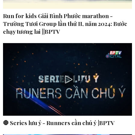
Run for kids Giải Bình Phước marathon -
Trường Tươi Group lần thứ II, năm 2024: Bước
chạy tương lai ||BPTV
🛑 Series lưu ý - Runners cần chú ý |BPTV