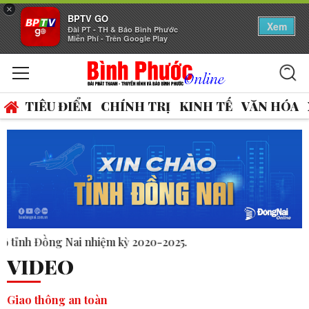
×
BPTV GO
Xem
Đài PT - TH & Báo Bình Phước
Miễn Phí - Trên Google Play
TIÊU ĐIỂM
CHÍNH TRỊ
KINH TẾ
VĂN HÓA
25.
VIDEO
Giao thông an toàn