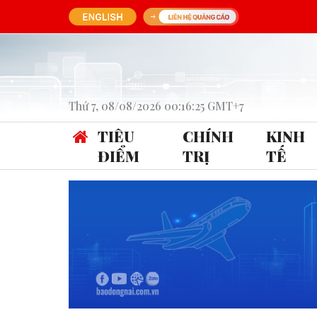
Thứ 7, 08/08/2026 00:16:25 GMT+7
TIÊU
CHÍNH
KINH
ĐIỂM
TRỊ
TẾ