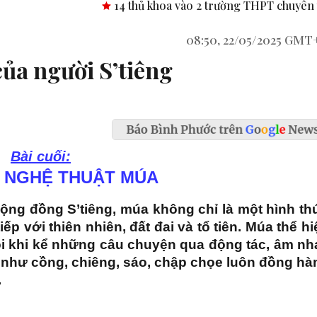
14 thủ khoa vào 2 trường THPT chuyên tỉnh Bình Phước.
08:50, 22/05/2025 GMT
ủa người S’tiêng
Bài cuối:
 NGHỆ THUẬT MÚA
ộng đồng S’tiêng, múa không chỉ là một hình th
ếp với thiên nhiên, đất đai và tổ tiên. Múa thể hi
ôi khi kể những câu chuyện qua động tác, âm nh
 như cồng, chiêng, sáo, chập chọe luôn đồng hà
.