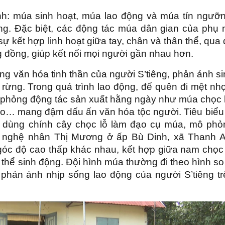
ính: múa sinh hoạt, múa lao động và múa tín ngưỡn
iêng. Đặc biệt, các động tác múa dân gian của phụ 
 sự kết hợp linh hoạt giữa tay, chân và thân thể, qua
ng đồng, giúp kết nối mọi người gần nhau hơn.
ống văn hóa tinh thần của người S’tiêng, phản ánh s
rừng. Trong quá trình lao động, để quên đi mệt nh
phỏng động tác sản xuất hằng ngày như múa chọc l
gạo… mang đậm dấu ấn văn hóa tộc người. Tiêu biểu 
ễn dùng chính cây chọc lỗ làm đạo cụ múa, mô phỏ
eo nghệ nhân Thị Mương ở ấp Bù Dinh, xã Thanh A
góc độ cao thấp khác nhau, kết hợp giữa nam chọc 
 thể sinh động. Đội hình múa thường đi theo hình so
, phản ánh nhịp sống lao động của người S’tiêng tr