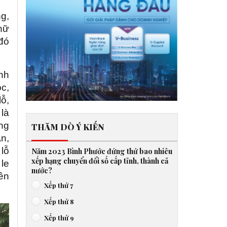
g,
nữ
 đó
inh
ọc,
ỗ,
là
ng
THĂM DÒ Ý KIẾN
n,
lỗ
Năm 2023 Bình Phước đứng thứ bao nhiêu
xếp hạng chuyển đổi số cấp tỉnh, thành cả
 le
nước?
ên
Xếp thứ 7
Xếp thứ 8
Xếp thứ 9