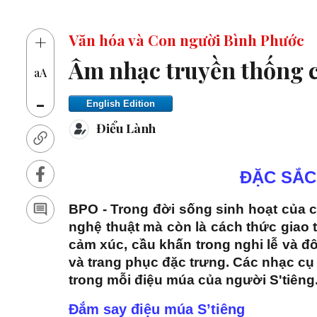
+
Văn hóa và Con người Bình Phước
Âm nhạc truyền thống c
aA
-
English Edition
Điểu Lành
ĐẶC SẮC
BPO - Trong đời sống sinh hoạt của c
nghệ thuật mà còn là cách thức giao ti
cảm xúc, cầu khấn trong nghi lễ và đ
và trang phục đặc trưng. Các nhạc cụ
trong mỗi điệu múa của người S'tiêng
Đắm say điệu múa S’tiêng