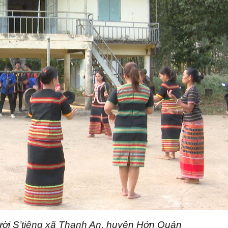
ười S’tiêng xã Thanh An, huyện Hớn Quản