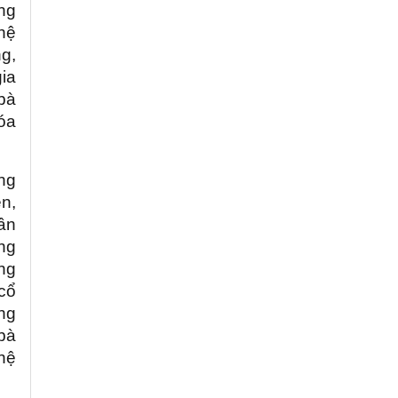
ng
hệ
g,
gia
bà
óa
ng
n,
hần
ng
ng
 cổ
ng
 bà
hệ