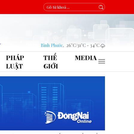
Bình Phước
,
26°C
/
31°C
-
34°C
PHÁP
THẾ
MEDIA
LUẬT
GIỚI