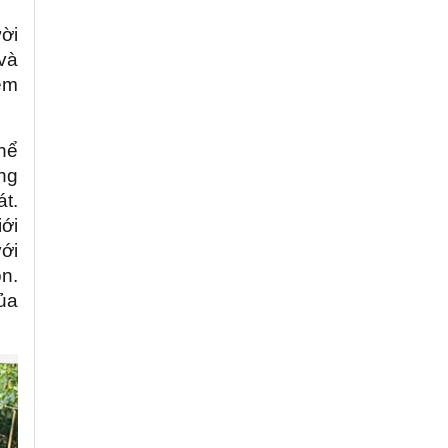
ời
 và
êm
hể
ng
át.
ới
ới
n.
ủa