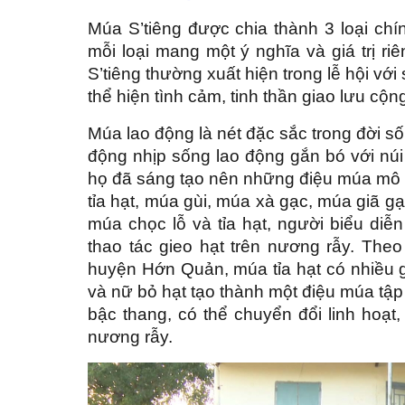
Múa S’tiêng được chia thành 3 loại ch
mỗi loại mang một ý nghĩa và giá trị r
S’tiêng thường xuất hiện trong lễ hội với
thể hiện tình cảm, tinh thần giao lưu cộ
Múa lao động là nét đặc sắc trong đời s
động nhịp sống lao động gắn bó với núi 
họ đã sáng tạo nên những điệu múa mô 
tỉa hạt, múa gùi, múa xà gạc, múa giã 
múa chọc lỗ và tỉa hạt, người biểu di
thao tác gieo hạt trên nương rẫy. Th
huyện Hớn Quản, múa tỉa hạt có nhiều 
và nữ bỏ hạt tạo thành một điệu múa tập
bậc thang, có thể chuyển đổi linh hoạt
nương rẫy.