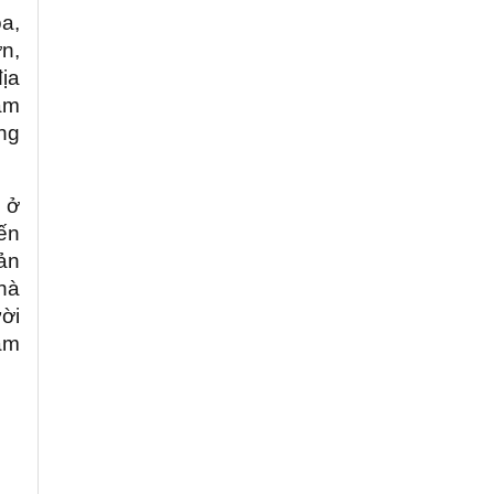
a,
n,
ịa
âm
ng
 ở
ến
iản
hà
ời
làm