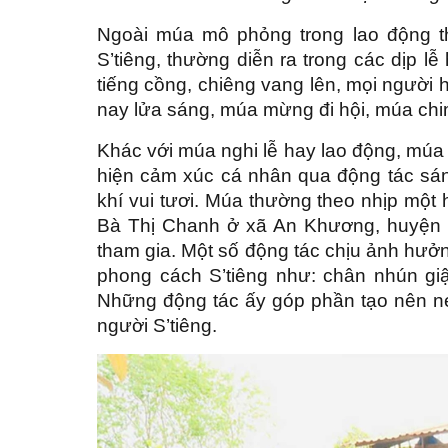
Ngoài múa mô phỏng trong lao động th
S’tiêng, thường diễn ra trong các dịp l
tiếng cồng, chiêng vang lên, mọi ngườ
nay lửa sáng, múa mừng đi hội, múa ch
Khác với múa nghi lễ hay lao động, múa
hiện cảm xúc cá nhân qua động tác sán
khí vui tươi. Múa thường theo nhịp một h
Bà Thị Chanh ở xã An Khương, huyện H
tham gia. Một số động tác chịu ảnh hư
phong cách S’tiêng như: chân nhún giậ
Những động tác ấy góp phần tạo nên n
người S’tiêng.