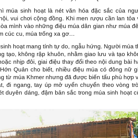
ì múa sinh hoạt là nét văn hóa đặc sắc của ngư
ễ hội, vui chơi cộng đồng. Khi men rượu cần lan tỏa
i hòa mình vào những điệu múa dân gian như múa đ
im cúc cu, múa trống xa gơ…
 sinh hoạt mang tính tự do, ngẫu hứng. Người múa t
g tạo, không rập khuôn, nhằm giao lưu và tạo khô
oặc nhịp đôi, giai điệu thay đổi theo nội dung bài h
ớn Quản cho biết, nhiều điệu múa có đông nữ gi
ởng từ múa Khmer nhưng đã được biến tấu phù hợp v
t, đi ngang, tay úp mở uyển chuyển theo vòng trò
ét duyên dáng, đậm bản sắc trong múa sinh hoạt c