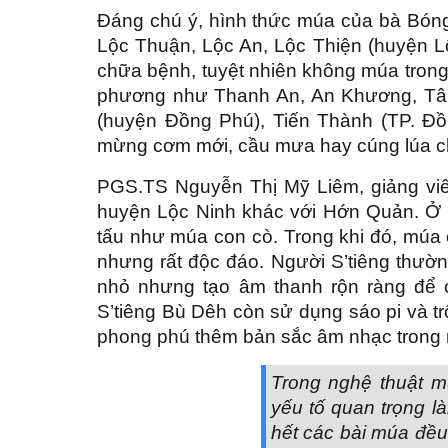
Đáng chú ý, hình thức múa của bà Bón
Lộc Thuận, Lộc An, Lộc Thiện (huyện Lộ
chữa bệnh, tuyệt nhiên không múa trong
phương như Thanh An, An Khương, Tâ
(huyện Đồng Phú), Tiến Thành (TP. Đồ
mừng cơm mới, cầu mưa hay cúng lúa 
PGS.TS Nguyễn Thị Mỹ Liêm, giảng viê
huyện Lộc Ninh khác với Hớn Quản. Ở H
tấu như múa con cò. Trong khi đó, múa ở
nhưng rất độc đáo. Người S’tiêng thườn
nhỏ nhưng tạo âm thanh rộn ràng để 
S’tiêng Bù Dêh còn sử dụng sáo pi và trố
phong phú thêm bản sắc âm nhạc trong n
Trong nghệ thuật m
yếu tố quan trọng l
hết các bài múa đều 