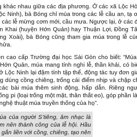
g khác nhau giữa các địa phương. Ở các xã Lộc Hò
c Ninh), bà Bóng chỉ múa trong các lễ cầu an, tạ ơ
 các lễ mừng cơm mới, cầu mưa. Ngược lại, ở các đ
n Khai (huyện Hớn Quản) hay Thuận Lợi, Đồng T
ng Xoài), bà Bóng cũng tham gia múa trong lễ cú
chửa.
n cao cấp Trường đại học Sài Gòn cho biết: “Múa
ớn Quản, múa mang tính nghi lễ, thần khải, có bi
 Lộc Ninh lại đậm tính tập thể, động tác tuy đơn g
g dùng cồng chiêng, trống cái điểm nhịp và chập c
các bài múa thêm sinh động, hấp dẫn. Riêng ngư
ng pi (loại trống một mặt, thân thắt eo), góp phần 
ghệ thuật múa truyền thống của họ”.
úa của người S’tiêng, âm nhạc là
àm nên thành công của lễ hội. Hầu
gắn liền với cồng, chiêng, tạo nên