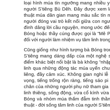
loại hình múa tín ngưỡng mang nhiều yế
người S’tiêng Bù Dêh. Đây được xem l
thuật múa dân gian mang màu sắc tín 
người đóng vai trò kết nối giữa con ngư
đình dâng lời cầu nguyện, mong ước đến
Bóng hoặc thầy cúng được gọi là “Mê Pr
đối với người làm nhiệm vụ tâm linh trong
Cũng giống như hình tượng bà Bóng tron
S’tiêng mang dáng dấp của một nghệ sĩ 
điểm khác biệt nổi bật là bà không “nhậ
linh qua những động tác múa uyển chuy
liêng, đầy cảm xúc. Không gian nghi lễ
vọng, tiếng trống rộn ràng, tiếng sáo p
chân của những người phụ nữ tham gia
linh thiêng, sống động, vừa cổ kính vừa
Bóng và nhóm múa thấm đẫm tinh thần d
thuật - đời sống tâm linh của người S’tiê