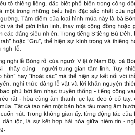
u tố thiêng liêng, đặc biệt phổ biến trong cộng đồ
à một trong những biểu hiện đặc sắc nhất của ng
ngưỡng. Tâm điểm của loại hình múa này là bà Bón
ời và thế giới thần linh, thay mặt cộng đồng hoặc 
 các đấng siêu nhiên. Trong tiếng S’tiêng Bù Dêh, 
ah” hoặc “Gru”, thể hiện sự kính trọng và thiêng h
 nghi lễ.
g nghi lễ Bóng rỗi của người Việt ở Nam Bộ, bà Bó
- thầy cúng - người trung gian tâm linh. Tuy nhiê
p hồn” hay “thoát xác” mà thể hiện sự kết nối với t
ển, nghi thức dâng lễ vật và lời khấn nguyện thiê
 bao phủ bởi âm nhạc truyền thống - tiếng cồng va
i réo rắt - hòa cùng âm thanh lục lạc đeo ở cổ tay,
 múa. Tất cả tạo nên một bản hòa tấu mang âm hưở
 cuốn hút. Trong không gian ấy, từng động tác của
ân tộc, là sự kết hợp hài hòa giữa niềm tin - ng
ng.