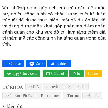
Với những đóng góp tích cực của các kiến trúc
sư, nhiều công trình có chất lượng thiết kế kiến
trúc tốt đã được thực hiện; một số dự án lớn đã
và đang được triển khai, góp phần tạo điểm nhấn
cảnh quan cho khu vực đô thị, làm tăng thêm giá
trị thẩm mỹ các công trình hạ tầng quan trọng của
tỉnh.
4
Zalo
Chia sẻ
thích
4,438
lượt xem
Gửi mail
In
Lưu
TỪ KHÓA
#BPTV
#Truyền hình Bình Phước
#Báo Bình Phước
#Bình Phước
#Tin tức
#văn hóa
Ý kiến (
0
)