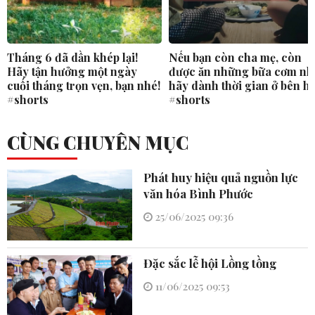
Tháng 6 đã dần khép lại!
Nếu bạn còn cha mẹ, còn
Hãy tận hưởng một ngày
được ăn những bữa cơm nh
cuối tháng trọn vẹn, bạn nhé!
hãy dành thời gian ở bên h
#shorts
#shorts
CÙNG CHUYÊN MỤC
Phát huy hiệu quả nguồn lực
văn hóa Bình Phước
25/06/2025 09:36
Đặc sắc lễ hội Lồng tồng
11/06/2025 09:53