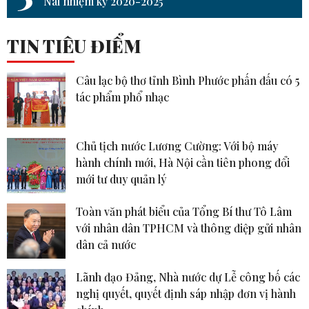
Nai nhiệm kỳ 2020-2025
TIN TIÊU ĐIỂM
Câu lạc bộ thơ tỉnh Bình Phước phấn đấu có 5
tác phẩm phổ nhạc
Chủ tịch nước Lương Cường: Với bộ máy
hành chính mới, Hà Nội cần tiên phong đổi
mới tư duy quản lý
Toàn văn phát biểu của Tổng Bí thư Tô Lâm
với nhân dân TPHCM và thông điệp gửi nhân
dân cả nước
Lãnh đạo Đảng, Nhà nước dự Lễ công bố các
nghị quyết, quyết định sáp nhập đơn vị hành