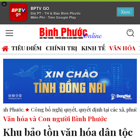
×
BPTV GO
Xem
Đài PT - TH & Báo Bình Phước
Miễn Phí - Trên Google Play
TIÊU ĐIỂM
CHÍNH TRỊ
KINH TẾ
VĂN HÓA
 bố nghị quyết, quyết định tại các xã, phường.
ASEAN thúc đ
Văn hóa và Con người Bình Phước
Khu bảo tồn văn hóa dân tộc