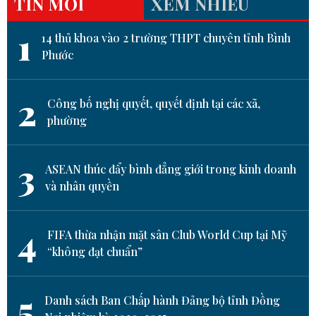
TIN MỚI
XEM NHIỀU
1
14 thủ khoa vào 2 trường THPT chuyên tỉnh Bình
Phước
2
Công bố nghị quyết, quyết định tại các xã,
phường
3
ASEAN thúc đẩy bình đẳng giới trong kinh doanh
và nhân quyền
4
FIFA thừa nhận mặt sân Club World Cup tại Mỹ
“không đạt chuẩn”
5
Danh sách Ban Chấp hành Đảng bộ tỉnh Đồng