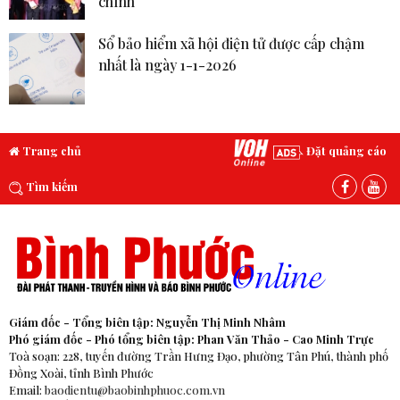
chính
Sổ bảo hiểm xã hội điện tử được cấp chậm
nhất là ngày 1-1-2026
Trang chủ
Đặt quảng cáo
Tìm kiếm
Giám đốc - Tổng biên tập: Nguyễn Thị Minh Nhâm
Phó giám đốc - Phó tổng biên tập: Phan Văn Thảo - Cao Minh Trực
Toà soạn: 228, tuyến đường Trần Hưng Đạo, phường Tân Phú, thành phố
Đồng Xoài, tỉnh Bình Phước
Email:
baodientu@baobinhphuoc.com.vn